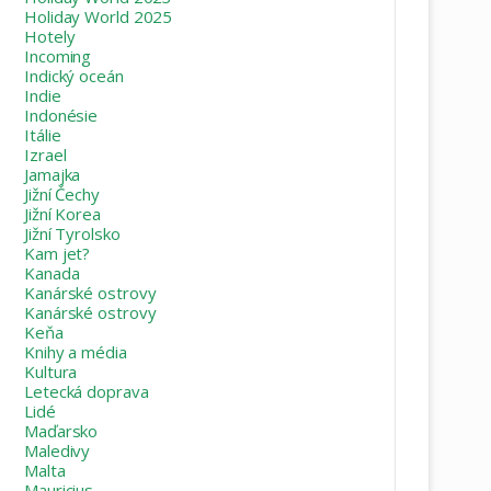
Holiday World 2025
Hotely
Incoming
Indický oceán
Indie
Indonésie
Itálie
Izrael
Jamajka
Jižní Čechy
Jižní Korea
Jižní Tyrolsko
Kam jet?
Kanada
Kanárské ostrovy
Kanárské ostrovy
Keňa
Knihy a média
Kultura
Letecká doprava
Lidé
Maďarsko
Maledivy
Malta
Mauricius