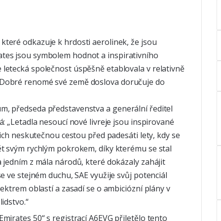
teré odkazuje k hrdosti aerolinek, že jsou
tes jsou symbolem hodnot a inspirativního
letecká společnost úspěšně etablovala v relativně
 Dobré renomé své země doslova doručuje do
m, předseda představenstva a generální ředitel
á: „Letadla nesoucí nové livreje jsou inspirované
jich neskutečnou cestou před padesáti lety, kdy se
ět svým rychlým pokrokem, díky kterému se stal
 jedním z mála národů, které dokázaly zahájit
se ve stejném duchu, SAE využije svůj potenciál
pektrem oblastí a zasadí se o ambiciózní plány v
idstvo.“
mirates 50“ s registrací A6EVG přiletělo tento