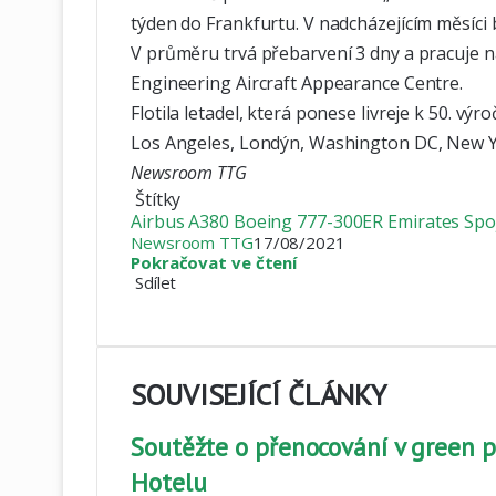
týden do Frankfurtu. V nadcházejícím měsíci b
V průměru trvá přebarvení 3 dny a pracuje 
Engineering Aircraft Appearance Centre.
Flotila letadel, která ponese livreje k 50. výr
Los Angeles, Londýn, Washington DC, New Yo
Newsroom TTG
Štítky
Airbus A380
Boeing 777-300ER
Emirates
Spo
Newsroom TTG
17/08/2021
Pokračovat ve čtení
Sdílet
Facebook
X
LinkedIn
Pinterest
Skype
WhatsApp
Sdílet
Tisknout
mailem
SOUVISEJÍCÍ ČLÁNKY
Soutěžte o přenocování v green p
Hotelu