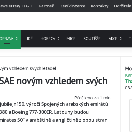
ewslettery TTG
Partneři
Ceník inzerce
Kontakty
Udržiteln
OPRAVA
LIDÉ
HORECA
MICE
SOUTĚŽE
AKCE
T
novým vzhledem svých letadel
Moh
Clo
Kam
čí SAE novým vzhledem svých
Th
03
Přečteno za 1 min.
ubilejní 50. výročí Spojených arabských emirátů
380 a Boeing 777-300ER. Letouny budou
rates 50“ v arabštině a angličtině z obou stran