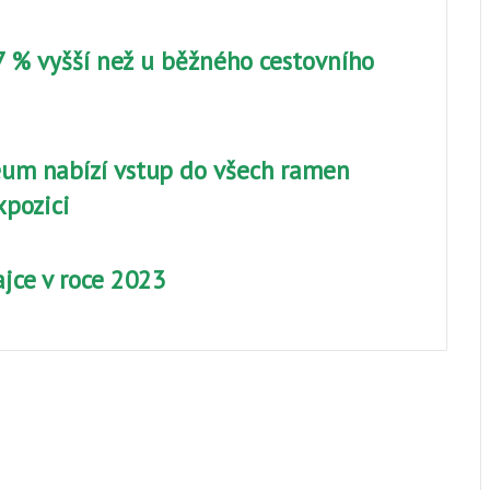
87 % vyšší než u běžného cestovního
eum nabízí vstup do všech ramen
xpozici
jce v roce 2023