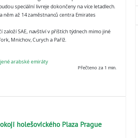
udou speciální livreje dokončeny na více letadlech.
na něm až 14 zaměstnanců centra Emirates
očí založí SAE, navštíví v příštích týdnech mimo jiné
rk, Mnichov, Curych a Paříž.
jené arabské emiráty
Přečteno za 1 min.
okoji holešovického Plaza Prague