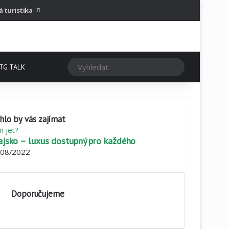
Sidebar
á turistika
Vyhledat
TG TALK
lo by vás zajímat
se
 jet?
ajsko – luxus dostupný pro každého
/08/2022
Doporučujeme