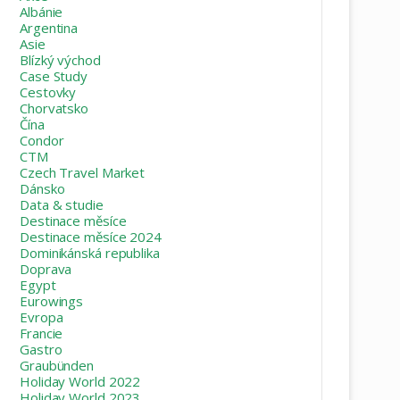
Albánie
Argentina
Asie
Blízký východ
Case Study
Cestovky
Chorvatsko
Čína
Condor
CTM
Czech Travel Market
Dánsko
Data & studie
Destinace měsíce
Destinace měsíce 2024
Dominikánská republika
Doprava
Egypt
Eurowings
Evropa
Francie
Gastro
Graubünden
Holiday World 2022
Holiday World 2023