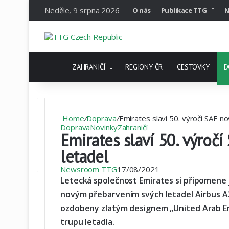
Neděle, 9 srpna 2026
O nás
Publikace TTG
N
DOMOVSKÁ STRÁNKA
ZAHRANIČÍ
REGIONY ČR
CESTOVKY
D
Home
/
Doprava
/
Emirates slaví 50. výročí SAE 
Doprava
Novinky
Zahraničí
Emirates slaví 50. výro
letadel
Newsroom TTG
17/08/2021
Letecká společnost Emirates si připomene j
novým přebarvením svých letadel Airbus A
ozdobeny zlatým designem „United Arab Emi
trupu letadla.