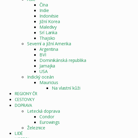
Čína
Indie
Indonésie
Jižní Korea
Maledivy
Srí Lanka
Thajsko
Severní a Jižní Amerika
Argentina
BVI
Dominikánská republika
Jamajka
USA
Indický oceán
Mauricius
Na vlastní kůži
REGIONY ČR
CESTOVKY
DOPRAVA
Letecká doprava
Condor
Eurowings
Železnice
LIDÉ