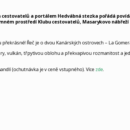
em cestovatelů a portálem Hedvábná stezka pořádá povíd
jemném prostředí Klubu cestovatelů, Masarykovo nábřeží 
sou překrásné! Řeč je o dvou Kanárských ostrovech – La Gomer
ory, vulkán, třpytivou oblohu a překvapivou rozmanitost a j
ndlí (ochutnávka je v ceně vstupného). Více
zde
.