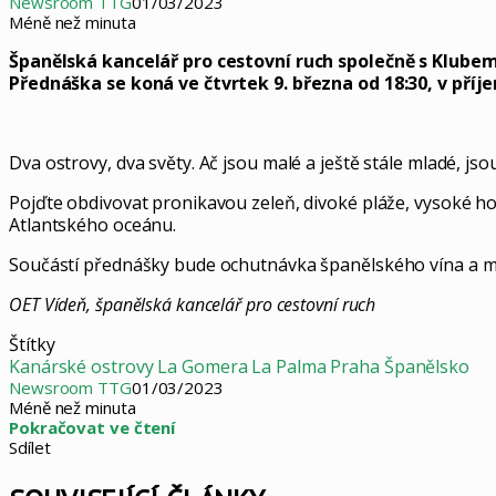
Newsroom TTG
01/03/2023
Méně než minuta
Španělská kancelář pro cestovní ruch společně s Klub
Přednáška se koná ve čtvrtek 9. března od 18:30, v pří
Dva ostrovy, dva světy. Ač jsou malé a ještě stále mladé, j
Pojďte obdivovat pronikavou zeleň, divoké pláže, vysoké h
Atlantského oceánu.
Součástí přednášky bude ochutnávka španělského vína a ma
OET Vídeň, španělská kancelář pro cestovní ruch
Štítky
Kanárské ostrovy
La Gomera
La Palma
Praha
Španělsko
Newsroom TTG
01/03/2023
Méně než minuta
Pokračovat ve čtení
Sdílet
Facebook
X
LinkedIn
Pinterest
Skype
WhatsApp
Sdílet
Tisknout
mailem