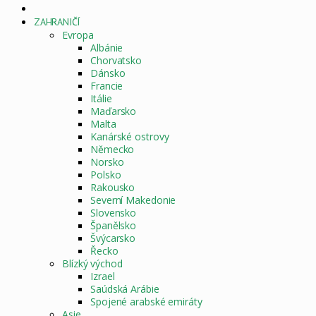
DOMOVSKÁ
STRÁNKA
ZAHRANIČÍ
Evropa
Albánie
Chorvatsko
Dánsko
Francie
Itálie
Maďarsko
Malta
Kanárské ostrovy
Německo
Norsko
Polsko
Rakousko
Severní Makedonie
Slovensko
Španělsko
Švýcarsko
Řecko
Blízký východ
Izrael
Saúdská Arábie
Spojené arabské emiráty
Asie