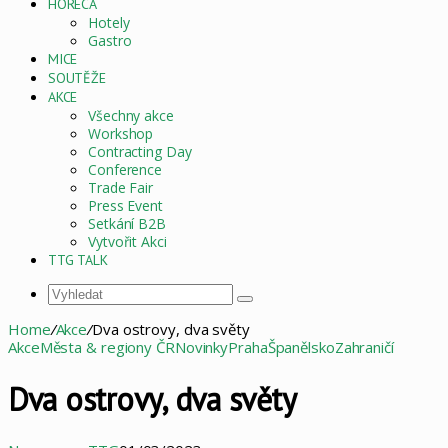
HORECA
Hotely
Gastro
MICE
SOUTĚŽE
AKCE
Všechny akce
Workshop
Contracting Day
Conference
Trade Fair
Press Event
Setkání B2B
Vytvořit Akci
TTG TALK
Vyhledat
Home
/
Akce
/
Dva ostrovy, dva světy
Akce
Města & regiony ČR
Novinky
Praha
Španělsko
Zahraničí
Dva ostrovy, dva světy