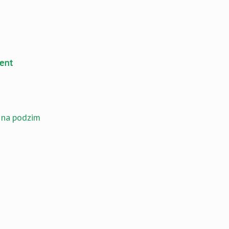
cent
ž na podzim