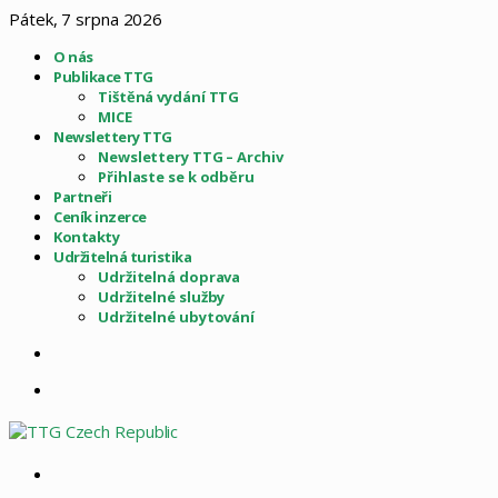
Pátek, 7 srpna 2026
O nás
Publikace TTG
Tištěná vydání TTG
MICE
Newslettery TTG
Newslettery TTG – Archiv
Přihlaste se k odběru
Partneři
Ceník inzerce
Kontakty
Udržitelná turistika
Udržitelná doprava
Udržitelné služby
Udržitelné ubytování
Sidebar
Menu
Vyhledat