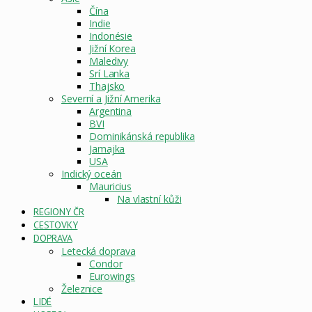
Čína
Indie
Indonésie
Jižní Korea
Maledivy
Srí Lanka
Thajsko
Severní a Jižní Amerika
Argentina
BVI
Dominikánská republika
Jamajka
USA
Indický oceán
Mauricius
Na vlastní kůži
REGIONY ČR
CESTOVKY
DOPRAVA
Letecká doprava
Condor
Eurowings
Železnice
LIDÉ