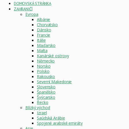
DOMOVSKÁ STRÁNKA
ZAHRANIČÍ
Evropa
Albánie
Chorvatsko
Dánsko
Francie
Itálie
Maďarsko
Malta
Kanárské ostrovy
Německo
Norsko
Polsko
Rakousko
Severní Makedonie
Slovensko
Španělsko
Švýcarsko
Řecko
Blízký východ
Izrael
Saúdská Arábie
Spojené arabské emiráty
Asie