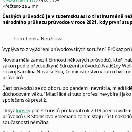
Newsroom TTG
27/02/2025
Přečteno za 2 min.
Českých průvodců je v tuzemsku asi o třetinu méně než
národního průkazu průvodce v roce 2021, kdy první stu
Foto: Lenka Neužilová
Vyplývá to z vyjádření průvodcovských sdružení. Průkaz p
Novela měla zamezit činnosti některých průvodců, kteří nab
zákon podle předsedkyně Sdružení průvodců Naděždy Weller
rozvoj Karolína Nová sdělila, že ministerstvo v tuto chvíli
průvodců.
Část průvodců se do oboru po pandemii nevrátila, mladí lidé
důchodovém věku. “Mladí lidé si tuto profesi nevybírají jako
společenská prestiž.
I když
loňský
počet turistů překonal rok 2019 před covidem-
průvodců ČR Stanislava Volemana za tím stojí i růst nákla
současnosti němčina.