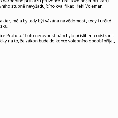
ého národního průkazu průvodce. Přestože počet průkazů
ního stupně nevyžadujícího kvalifikaci, řekl Voleman.
ter, měla by tedy být vázána na vědomosti, tedy i určité
esku.
dce Prahou. “Tuto nerovnost nám bylo přislíbeno odstranit
dky na to, že zákon bude do konce volebního období přijat,