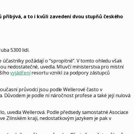
 přibývá, a to i kvůli zavedení dvou stupňů českého
uba 5300 lidí.
e účastníky požádají o “spropitné”. V tomto ohledu však
u nedostatečné, uvedla. Mluvčí ministerstva pro místní
jšího
vyjádření
resortu vznikl za podpory zástupců
Současní průvodci jsou podle Wellerové často v
la. Důvodem je podle ní náročnost profese a také její nulová
ylo, uvedla Wellerová. Podle předsedy samostatné Asociace
ve Zlínském kraji, nedostatkovým jazykem je pak v