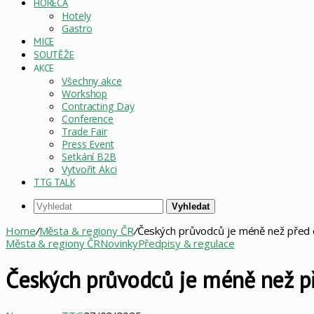
HORECA
Hotely
Gastro
MICE
SOUTĚŽE
AKCE
Všechny akce
Workshop
Contracting Day
Conference
Trade Fair
Press Event
Setkání B2B
Vytvořit Akci
TTG TALK
Vyhledat
Home
/
Města & regiony ČR
/
Českých průvodců je méně než před
Města & regiony ČR
Novinky
Předpisy & regulace
Českých průvodců je méně než p