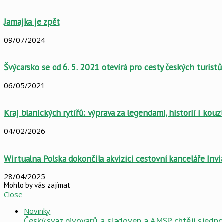
Jamajka je zpět
09/07/2024
Švýcarsko se od 6. 5. 2021 otevírá pro cesty českých turistů
06/05/2021
Kraj blanických rytířů: výprava za legendami, historií i kou
04/02/2026
Wirtualna Polska dokončila akvizici cestovní kanceláře Inv
28/04/2025
Mohlo by vás zajímat
Close
Novinky
Český svaz pivovarů a sladoven a AMSP chtějí sjednot