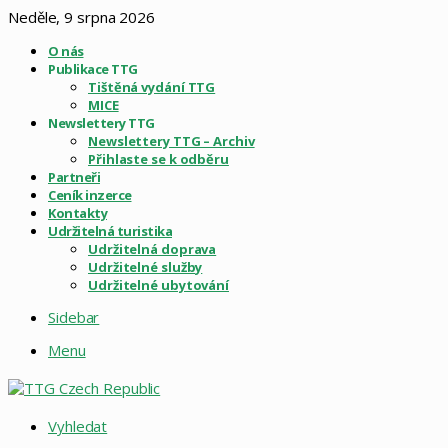
Neděle, 9 srpna 2026
O nás
Publikace TTG
Tištěná vydání TTG
MICE
Newslettery TTG
Newslettery TTG – Archiv
Přihlaste se k odběru
Partneři
Ceník inzerce
Kontakty
Udržitelná turistika
Udržitelná doprava
Udržitelné služby
Udržitelné ubytování
Sidebar
Menu
Vyhledat