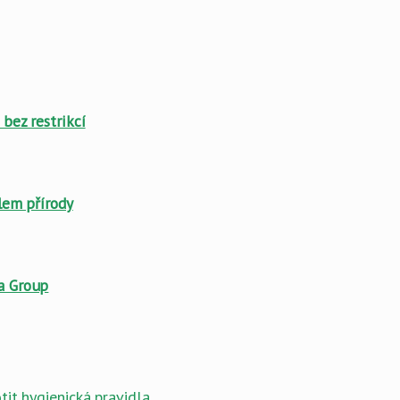
 bez restrikcí
zlem přírody
ia Group
it hygienická pravidla