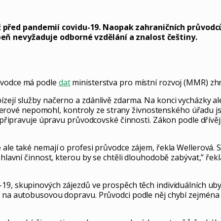
 před pandemií covidu-19. Naopak zahraničních průvodců
peň nevyžaduje odborné vzdělání a znalost češtiny.
růvodce má podle
dat
ministerstva pro místní rozvoj (MMR) zhr
ízejí služby načerno a zdánlivě zdarma. Na konci vycházky al
ové nepomohl, kontroly ze strany živnostenského úřadu jso
 nepřipravuje úpravu průvodcovské činnosti. Zákon podle dřívě
 ale také nemají o profesi průvodce zájem, řekla Wellerová. 
 hlavní činnost, kterou by se chtěli dlouhodobě zabývat,” řek
19, skupinových zájezdů ve prospěch těch individuálních ub
dů na autobusovou dopravu. Průvodci podle něj chybí zejména 