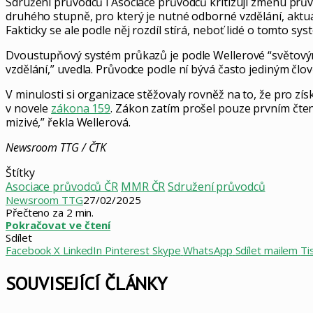
Sdružení průvodců i Asociace průvodců kritizují změnu pr
druhého stupně, pro který je nutné odborné vzdělání, aktuál
Fakticky se ale podle něj rozdíl stírá, neboť lidé o tomto s
Dvoustupňový systém průkazů je podle Wellerové “světovým 
vzdělání,” uvedla. Průvodce podle ní bývá často jediným čl
V minulosti si organizace stěžovaly rovněž na to, že pro 
v novele
zákona 159
. Zákon zatím prošel pouze prvním čten
mizivé,” řekla Wellerová.
Newsroom TTG / ČTK
Štítky
Asociace průvodců ČR
MMR ČR
Sdružení průvodců
Newsroom TTG
27/02/2025
Přečteno za 2 min.
Pokračovat ve čtení
Sdílet
Facebook
X
LinkedIn
Pinterest
Skype
WhatsApp
Sdílet mailem
Ti
SOUVISEJÍCÍ ČLÁNKY