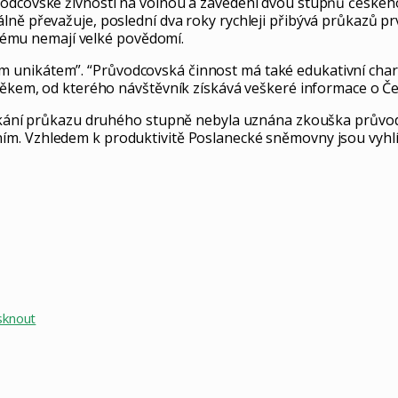
ůvodcovské živnosti na volnou a zavedení dvou stupňů česk
ně převažuje, poslední dva roky rychleji přibývá průkazů prv
ystému nemají velké povědomí.
unikátem”. “Průvodcovská činnost má také edukativní charak
ověkem, od kterého návštěvník získává veškeré informace o Č
získání průkazu druhého stupně nebyla uznána zkouška průvo
ím. Vzhledem k produktivitě Poslanecké sněmovny jsou vyhlí
sknout