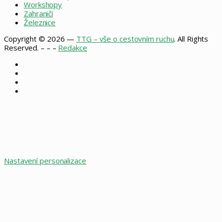
Workshopy
Zahraničí
Železnice
Copyright © 2026 —
TTG – vše o cestovním ruchu
. All Rights
Reserved. – – –
Redakce
Facebook
X
Instagram
RSS
Facebook
X
WhatsApp
Telegram
Back
to
top
button
Nastavení personalizace