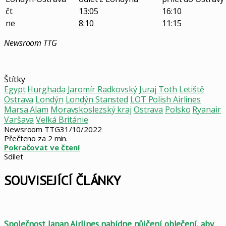
čt
13:05
16:10
ne
8:10
11:15
Newsroom TTG
Štítky
Egypt
Hurghada
Jaromír Radkovský
Juraj Toth
Letiště
Ostrava
Londýn
Londýn Stansted
LOT Polish Airlines
Marsa Alam
Moravskoslezský kraj
Ostrava
Polsko
Ryanair
Varšava
Velká Británie
Newsroom TTG
31/10/2022
Přečteno za 2 min.
Pokračovat ve čtení
Sdílet
Facebook
X
LinkedIn
Pinterest
Skype
WhatsApp
Sdílet
Tisknout
mailem
SOUVISEJÍCÍ ČLÁNKY
Společnost Japan Airlines nabídne půjčení oblečení, aby