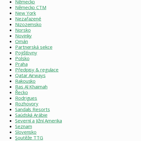
Německo
Německo CTM
New York
Nezařazené
Nizozemsko
Norsko
Novinky
Omán
Partnerská sekce
Pojišťovny
Polsko
Praha
Předpisy & regulace
Qatar Airways
Rakousko
Ras Al Khaimah
Řecko
Rodrigues
Rozhovory
Sandals Resorts
Saúdská Arábie
Severní a Jižní Amerika
Seznam
Slovensko
Soutěže TTG