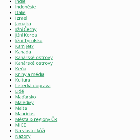
Indie
Indonésie
Itálie
Izrael
Jamajka
Jižní Čechy
Jižní Korea
Jižní Tyrolsko
Kam jet?
Kanada
Kanárské ostrovy
Kanárské ostrovy
Keňa
Knihy a média
Kultura
Letecká doprava
Lidé
Maďarsko
Maledivy
Malta
Mauricius
Města & regiony ČR
MICE
Na vlastní kůži
Názory