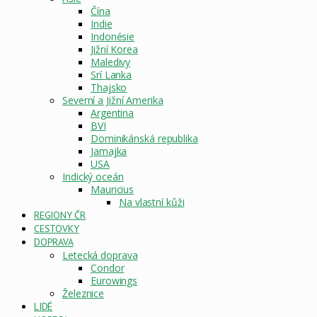
Čína
Indie
Indonésie
Jižní Korea
Maledivy
Srí Lanka
Thajsko
Severní a Jižní Amerika
Argentina
BVI
Dominikánská republika
Jamajka
USA
Indický oceán
Mauricius
Na vlastní kůži
REGIONY ČR
CESTOVKY
DOPRAVA
Letecká doprava
Condor
Eurowings
Železnice
LIDÉ