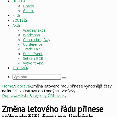
HORECA
Hotely
Gastro
MICE
SOUTĚŽE
AKCE
Všechny akce
Workshop
Contracting Day
Conference
Trade Fair
Press Event
Setkání B2B
Vytvořit Akci
TTG TALK
Vyhledat
Home
/
Doprava
/
Změna letového řádu přinese výhodnější časy
na linkách z Ostravy do Londýna i Varšavy
Doprava
Města & regiony ČR
Novinky
Změna letového řádu přinese