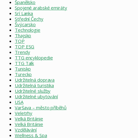
Španělsko
Spojené arabské emiráty
Srí Lanka
Střední Čechy
Švýcarsko
Technologie
Thajsko
TOP
TOP ESG
Trendy
TTG encyklopedie
TTG Talk
Tunisko
Turecko
Udržitelná doprava
Udržitelná turistika
Udržitelné služby
Udržitelné ubytování
USA
Varšava – město příběhů
Veletrhy
Velká Británie
Velká Británie
Vzdělávání
Wellness & Spa