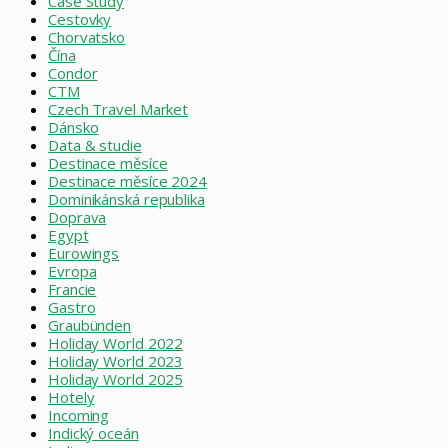
Case Study
Cestovky
Chorvatsko
Čína
Condor
CTM
Czech Travel Market
Dánsko
Data & studie
Destinace měsíce
Destinace měsíce 2024
Dominikánská republika
Doprava
Egypt
Eurowings
Evropa
Francie
Gastro
Graubünden
Holiday World 2022
Holiday World 2023
Holiday World 2025
Hotely
Incoming
Indický oceán