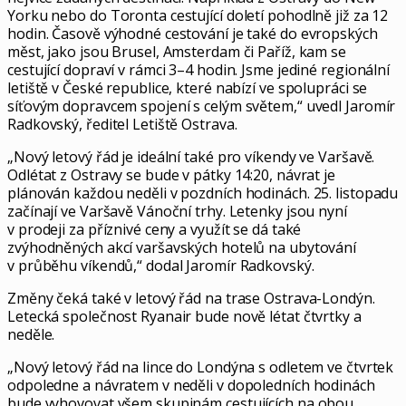
Yorku nebo do Toronta cestující doletí pohodlně již za 12
hodin. Časově výhodné cestování je také do evropských
měst, jako jsou Brusel, Amsterdam či Paříž, kam se
cestující dopraví v rámci 3–4 hodin. Jsme jediné regionální
letiště v České republice, které nabízí ve spolupráci se
síťovým dopravcem spojení s celým světem,“ uvedl Jaromír
Radkovský, ředitel Letiště Ostrava.
„Nový letový řád je ideální také pro víkendy ve Varšavě.
Odlétat z Ostravy se bude v pátky 14:20, návrat je
plánován každou neděli v pozdních hodinách. 25. listopadu
začínají ve Varšavě Vánoční trhy. Letenky jsou nyní
v prodeji za příznivé ceny a využít se dá také
zvýhodněných akcí varšavských hotelů na ubytování
v průběhu víkendů,“ dodal Jaromír Radkovský.
Změny čeká také v letový řád na trase Ostrava-Londýn.
Letecká společnost Ryanair bude nově létat čtvrtky a
neděle.
„Nový letový řád na lince do Londýna s odletem ve čtvrtek
odpoledne a návratem v neděli v dopoledních hodinách
bude vyhovovat všem skupinám cestujících na obou