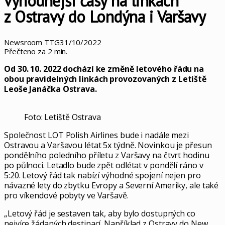
výhodnější časy na linkách
z Ostravy do Londýna i Varšavy
Newsroom TTG
31/10/2022
Přečteno za 2 min.
Od 30. 10. 2022 dochází ke změně letového řádu na
obou pravidelných linkách provozovaných z Letiště
Leoše Janáčka Ostrava.
Foto: Letiště Ostrava
Společnost LOT Polish Airlines bude i nadále mezi
Ostravou a Varšavou létat 5x týdně. Novinkou je přesun
pondělního poledního příletu z Varšavy na čtvrt hodinu
po půlnoci. Letadlo bude zpět odlétat v pondělí ráno v
5:20. Letový řád tak nabízí výhodné spojení nejen pro
návazné lety do zbytku Evropy a Severní Ameriky, ale také
pro víkendové pobyty ve Varšavě.
„Letový řád je sestaven tak, aby bylo dostupných co
nejvíce žádaných destinací. Například z Ostravy do New