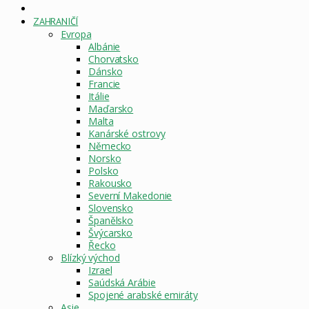
DOMOVSKÁ
STRÁNKA
ZAHRANIČÍ
Evropa
Albánie
Chorvatsko
Dánsko
Francie
Itálie
Maďarsko
Malta
Kanárské ostrovy
Německo
Norsko
Polsko
Rakousko
Severní Makedonie
Slovensko
Španělsko
Švýcarsko
Řecko
Blízký východ
Izrael
Saúdská Arábie
Spojené arabské emiráty
Asie