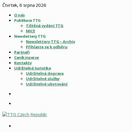
Čtvrtek, 6 srpna 2026
O nás
Publikace TTG
Tištěná vydání TTG
MICE
Newslettery TTG
Newslettery TTG – Archiv
Přihlaste se k odběru
Partneři
Ceník inzerce
Kontakty
Udržitelná turistika
Udržitelná doprava
Udržitelné služby
Udržitelné ubytování
Sidebar
Menu
Vyhledat