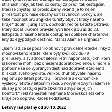
stranách linky: jak těm, co cestují za prací, tak cestujícím,
kteří se chystají na prodloužený víkend. Je to nejen
příležitost pro naše občany užít si vánoční Londýn, ale
také možnost pro anglické turisty objevit krásy našeho
kraje,“ doplnil Juraj Toth, obchodní ředitel Letiště Ostrava,
který dodal: „Kromě pravidelných linek jsou až do 23.
listopadu z našeho letiště dostupné i oblíbené charterové
lety do egyptských destinací Marsa Alam a Hurghada.“
„Jsem rád, že se podařilo obnovit pravidelné letecké linky z
mošnovského letiště, které byly kvůli covidu-19
přerušeny, a zvládnout letošní letní nápor cestujících, kteří
si konečně mohli bez omezení dopřát dovolenou u moře a
pohodlně se do vybraných destinací dopravit letadlem z
blízkosti svého bydliště. Velikou chuť obyvatel našeho
regionu po létání potvrzují i provozní a ekonomické
výsledky letiště v letošním roce. S novým letovým řádem se
služby pro cestující ještě zkvalitní a zvýší se jejich
komfort,“ řekl náměstek hejtmana Moravskoslezského
kraje pro dopravu Radek Podstawka.
Letový řád platný od 30. 10. 2022