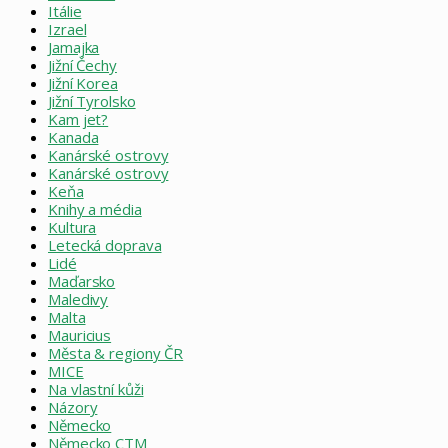
Itálie
Izrael
Jamajka
Jižní Čechy
Jižní Korea
Jižní Tyrolsko
Kam jet?
Kanada
Kanárské ostrovy
Kanárské ostrovy
Keňa
Knihy a média
Kultura
Letecká doprava
Lidé
Maďarsko
Maledivy
Malta
Mauricius
Města & regiony ČR
MICE
Na vlastní kůži
Názory
Německo
Německo CTM