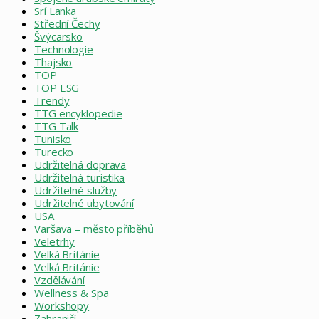
Srí Lanka
Střední Čechy
Švýcarsko
Technologie
Thajsko
TOP
TOP ESG
Trendy
TTG encyklopedie
TTG Talk
Tunisko
Turecko
Udržitelná doprava
Udržitelná turistika
Udržitelné služby
Udržitelné ubytování
USA
Varšava – město příběhů
Veletrhy
Velká Británie
Velká Británie
Vzdělávání
Wellness & Spa
Workshopy
Zahraničí