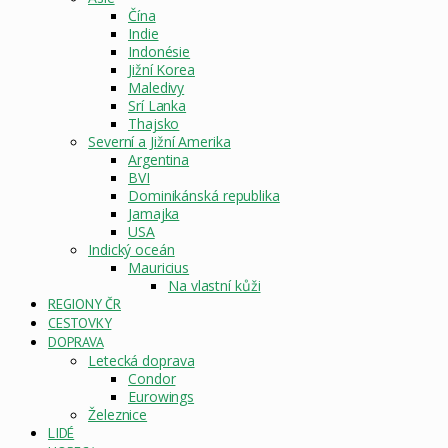
Čína
Indie
Indonésie
Jižní Korea
Maledivy
Srí Lanka
Thajsko
Severní a Jižní Amerika
Argentina
BVI
Dominikánská republika
Jamajka
USA
Indický oceán
Mauricius
Na vlastní kůži
REGIONY ČR
CESTOVKY
DOPRAVA
Letecká doprava
Condor
Eurowings
Železnice
LIDÉ