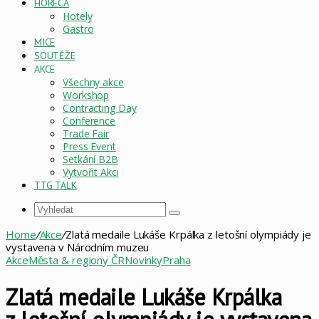
HORECA
Hotely
Gastro
MICE
SOUTĚŽE
AKCE
Všechny akce
Workshop
Contracting Day
Conference
Trade Fair
Press Event
Setkání B2B
Vytvořit Akci
TTG TALK
Vyhledat
Home
/
Akce
/
Zlatá medaile Lukáše Krpálka z letošní olympiády je
vystavena v Národním muzeu
Akce
Města & regiony ČR
Novinky
Praha
Zlatá medaile Lukáše Krpálka