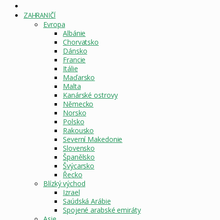
DOMOVSKÁ
STRÁNKA
ZAHRANIČÍ
Evropa
Albánie
Chorvatsko
Dánsko
Francie
Itálie
Maďarsko
Malta
Kanárské ostrovy
Německo
Norsko
Polsko
Rakousko
Severní Makedonie
Slovensko
Španělsko
Švýcarsko
Řecko
Blízký východ
Izrael
Saúdská Arábie
Spojené arabské emiráty
Asie