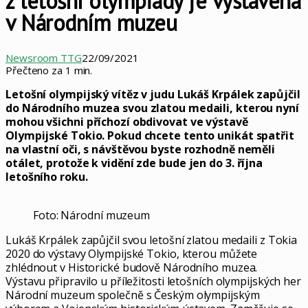
z letošní olympiády je vystavena
v Národním muzeu
Newsroom TTG
22/09/2021
Přečteno za 1 min.
Letošní olympijský vítěz v judu Lukáš Krpálek zapůjčil
do Národního muzea svou zlatou medaili, kterou nyní
mohou všichni příchozí obdivovat ve výstavě
Olympijské Tokio. Pokud chcete tento unikát spatřit
na vlastní oči, s návštěvou byste rozhodně neměli
otálet, protože k vidění zde bude jen do 3. října
letošního roku.
Foto: Národní muzeum
Lukáš Krpálek zapůjčil svou letošní zlatou medaili z Tokia
2020 do výstavy Olympijské Tokio, kterou můžete
zhlédnout v Historické budově Národního muzea.
Výstavu připravilo u příležitosti letošních olympijských her
Národní muzeum společně s Českým olympijským