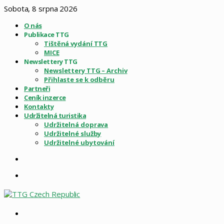
Sobota, 8 srpna 2026
O nás
Publikace TTG
Tištěná vydání TTG
MICE
Newslettery TTG
Newslettery TTG – Archiv
Přihlaste se k odběru
Partneři
Ceník inzerce
Kontakty
Udržitelná turistika
Udržitelná doprava
Udržitelné služby
Udržitelné ubytování
Sidebar
Menu
Vyhledat