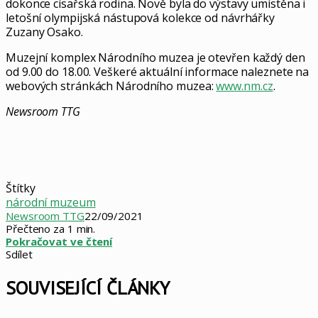
dokonce císařská rodina. Nově byla do výstavy umístěna i
letošní olympijská nástupová kolekce od návrhářky
Zuzany Osako.
Muzejní komplex Národního muzea je otevřen každý den
od 9.00 do 18.00. Veškeré aktuální informace naleznete na
webových stránkách Národního muzea:
www.nm.cz
.
Newsroom TTG
Štítky
národní muzeum
Newsroom TTG
22/09/2021
Přečteno za 1 min.
Pokračovat ve čtení
Sdílet
Facebook
X
LinkedIn
Pinterest
Skype
WhatsApp
Sdílet
Tisknout
mailem
SOUVISEJÍCÍ ČLÁNKY