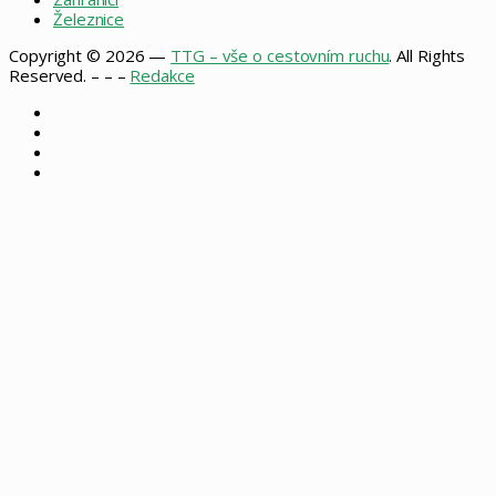
Železnice
Copyright © 2026 —
TTG – vše o cestovním ruchu
. All Rights
Reserved. – – –
Redakce
Facebook
X
Instagram
RSS
Facebook
X
WhatsApp
Telegram
Back
to
top
button