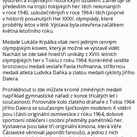
výborem a Vojenským historickým ústavem. Zaměřuje se
především na trojici tokijských her: těch nekonaných
v roce 1940, uskutečněných v roce 1964 i těch (poprvé
v historii) posunutých Her XXXII. olympiády, které
proběhly letos v létě. Výstava byla otevřena začátkem
května letošního roku.
Medaile Lukáše Krpálka však není jediným cenným
olympijským kovem, který je možné ve výstavě vidět.
Nachází se zde také hned tři unikáty z XVIII. letních
olympijských her v Tokiu z roku 1964. Konkrétně uvidíte
bronzovou medaili veslaře Pavla Hofmanna, stříbrnou
medaili atleta Ludvíka Daňka a zlatou medaili cyklisty Jiřího
Dalera.
Prohlédnout si zde můžete kromě zmíněných medailí
například gymnastické nářadí z konce třicátých let i
současnosti. Porovnáte kolo zlatého dráhaře z Tokia 1964
Jiřího Dalera se současným špičkovým modelem. K vidění
jsou i části originální osmiveslice z roku 1964, dobové
sportovní oblečení i osobní předměty pamětníků her.
Vystavena jsou také tři originální kimona, která Věře
Čáslavské věnovali japonští fanoušci, a jedno z nich