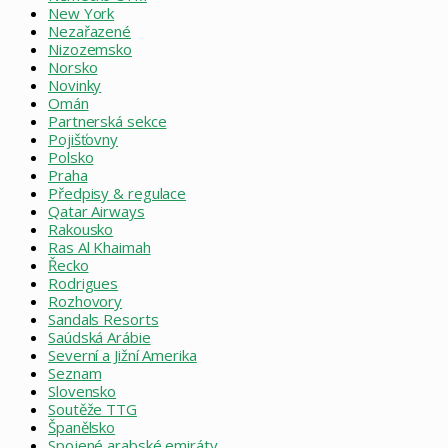
New York
Nezařazené
Nizozemsko
Norsko
Novinky
Omán
Partnerská sekce
Pojišťovny
Polsko
Praha
Předpisy & regulace
Qatar Airways
Rakousko
Ras Al Khaimah
Řecko
Rodrigues
Rozhovory
Sandals Resorts
Saúdská Arábie
Severní a Jižní Amerika
Seznam
Slovensko
Soutěže TTG
Španělsko
Spojené arabské emiráty