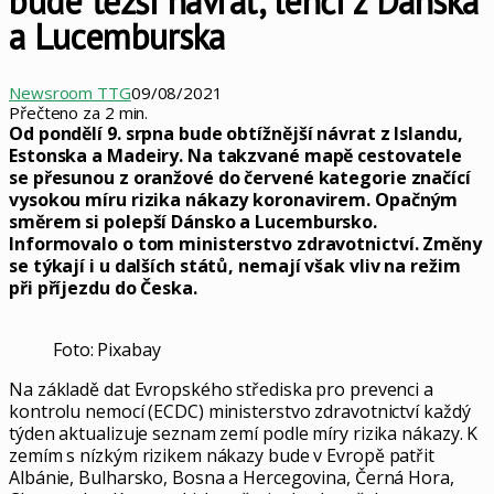
bude těžší návrat, lehčí z Dánska
a Lucemburska
Newsroom TTG
09/08/2021
Přečteno za 2 min.
Od pondělí 9. srpna bude obtížnější návrat z Islandu,
Estonska a Madeiry. Na takzvané mapě cestovatele
se přesunou z oranžové do červené kategorie značící
vysokou míru rizika nákazy koronavirem. Opačným
směrem si polepší Dánsko a Lucembursko.
Informovalo o tom ministerstvo zdravotnictví. Změny
se týkají i u dalších států, nemají však vliv na režim
při příjezdu do Česka.
Foto: Pixabay
Na základě dat Evropského střediska pro prevenci a
kontrolu nemocí (ECDC) ministerstvo zdravotnictví každý
týden aktualizuje seznam zemí podle míry rizika nákazy. K
zemím s nízkým rizikem nákazy bude v Evropě patřit
Albánie, Bulharsko, Bosna a Hercegovina, Černá Hora,