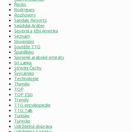
Řecko
Rodrigues
Rozhovory
Sandals Resorts
Saúdská Arábie
Severní a Jižní Amerika
Seznam
Slovensko
Soutěže TTG
Španělsko
Spojené arabské emiráty
Srí Lanka
Střední Čechy
Švýcarsko
Technologie
Thajsko
TOP
TOP ESG
Trendy
TTG encyklopedie
TTG Talk
Tunisko
Turecko
Udržitelná doprava
Udržitelná turistika