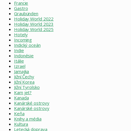
Francie
Gastro
Graubünden
Holiday World 2022
Holiday World 2023
Holiday World 2025
Hotely
Incoming
Indický oceán
Indie
Indonésie
Itálie
Izrael
Jamajka
Jižní Čechy
Jižní Korea
Jižní Tyrolsko
Kam jet?
Kanada
Kanárské ostrovy
Kanárské ostrovy
Keňa
Knihy a média
Kultura
Letecká doprava