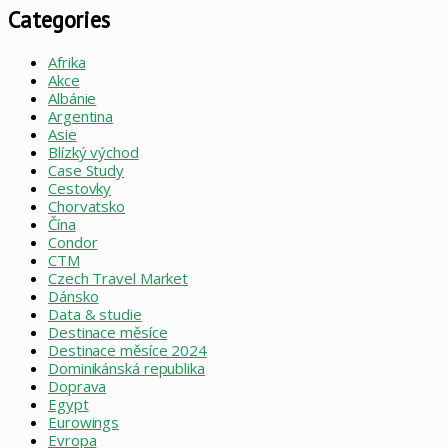
Categories
Afrika
Akce
Albánie
Argentina
Asie
Blízký východ
Case Study
Cestovky
Chorvatsko
Čína
Condor
CTM
Czech Travel Market
Dánsko
Data & studie
Destinace měsíce
Destinace měsíce 2024
Dominikánská republika
Doprava
Egypt
Eurowings
Evropa