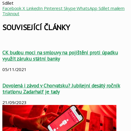
Sdílet
Facebook
X
LinkedIn
Pinterest
Skype
WhatsApp
Sdílet mailem
Tisknout
SOUVISEJÍCÍ ČLÁNKY
CK budou moci na smlouvy na pojištění proti úpadku
využít záruku státní banky
05/11/2021
Dovolená i závod v Chorvatsku? Jubilejní desátý ročník
triatlonu Zadarhalf je tady
21/09/2023