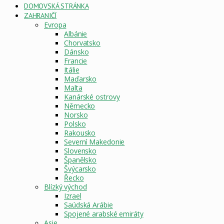
DOMOVSKÁ STRÁNKA
ZAHRANIČÍ
Evropa
Albánie
Chorvatsko
Dánsko
Francie
Itálie
Maďarsko
Malta
Kanárské ostrovy
Německo
Norsko
Polsko
Rakousko
Severní Makedonie
Slovensko
Španělsko
Švýcarsko
Řecko
Blízký východ
Izrael
Saúdská Arábie
Spojené arabské emiráty
Asie