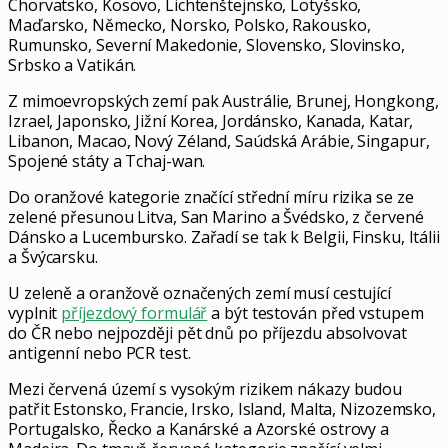
Chorvatsko, Kosovo, Lichtenštejnsko, Lotyšsko,
Maďarsko, Německo, Norsko, Polsko, Rakousko,
Rumunsko, Severní Makedonie, Slovensko, Slovinsko,
Srbsko a Vatikán.
Z mimoevropských zemí pak Austrálie, Brunej, Hongkong,
Izrael, Japonsko, Jižní Korea, Jordánsko, Kanada, Katar,
Libanon, Macao, Nový Zéland, Saúdská Arábie, Singapur,
Spojené státy a Tchaj-wan.
Do oranžové kategorie značící střední míru rizika se ze
zelené přesunou Litva, San Marino a Švédsko, z červené
Dánsko a Lucembursko. Zařadí se tak k Belgii, Finsku, Itálii
a Švýcarsku.
U zeleně a oranžově označených zemí musí cestující
vyplnit
příjezdový formulář
a být testován před vstupem
do ČR nebo nejpozději pět dnů po příjezdu absolvovat
antigenní nebo PCR test.
Mezi červená území s vysokým rizikem nákazy budou
patřit Estonsko, Francie, Irsko, Island, Malta, Nizozemsko,
Portugalsko, Řecko a Kanárské a Azorské ostrovy a