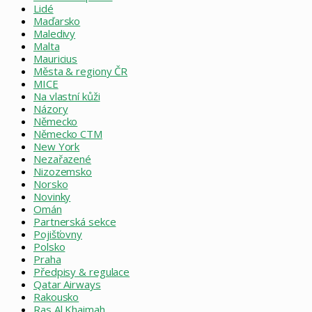
Lidé
Maďarsko
Maledivy
Malta
Mauricius
Města & regiony ČR
MICE
Na vlastní kůži
Názory
Německo
Německo CTM
New York
Nezařazené
Nizozemsko
Norsko
Novinky
Omán
Partnerská sekce
Pojišťovny
Polsko
Praha
Předpisy & regulace
Qatar Airways
Rakousko
Ras Al Khaimah