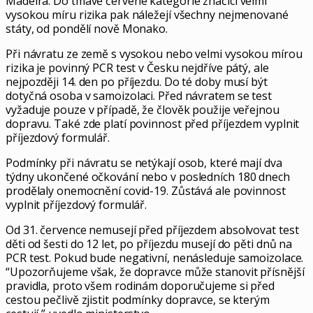
Madeira. Do tmavě červené kategorie značící velmi
vysokou míru rizika pak náležejí všechny nejmenované
státy, od pondělí nově Monako.
Při návratu ze země s vysokou nebo velmi vysokou mírou
rizika je povinný PCR test v Česku nejdříve pátý, ale
nejpozději 14. den po příjezdu. Do té doby musí být
dotyčná osoba v samoizolaci. Před návratem se test
vyžaduje pouze v případě, že člověk použije veřejnou
dopravu. Také zde platí povinnost před příjezdem vyplnit
příjezdový formulář.
Podmínky při návratu se netýkají osob, které mají dva
týdny ukončené očkování nebo v posledních 180 dnech
prodělaly onemocnění covid-19. Zůstává ale povinnost
vyplnit příjezdový formulář.
Od 31. července nemusejí před příjezdem absolvovat test
děti od šesti do 12 let, po příjezdu musejí do pěti dnů na
PCR test. Pokud bude negativní, nenásleduje samoizolace.
“Upozorňujeme však, že dopravce může stanovit přísnější
pravidla, proto všem rodinám doporučujeme si před
cestou pečlivě zjistit podmínky dopravce, se kterým