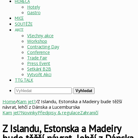
HORECA
Hotely
Gastro
MICE
SOUTĚŽE
AKCE
Všechny akce
Workshop
Contracting Day
Conference
Trade Fair
Press Event
Setkání B2B
Vytvořit Akci
TTG TALK
Vyhledat
Home
/
Kam jet?
/
Z Islandu, Estonska a Madeiry bude těžší
návrat, lehčí z Dánska a Lucemburska
Kam jet?
Novinky
Předpisy & regulace
Zahraničí
Z Islandu, Estonska a Madeiry