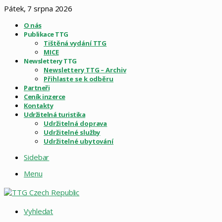
Pátek, 7 srpna 2026
O nás
Publikace TTG
Tištěná vydání TTG
MICE
Newslettery TTG
Newslettery TTG – Archiv
Přihlaste se k odběru
Partneři
Ceník inzerce
Kontakty
Udržitelná turistika
Udržitelná doprava
Udržitelné služby
Udržitelné ubytování
Sidebar
Menu
Vyhledat