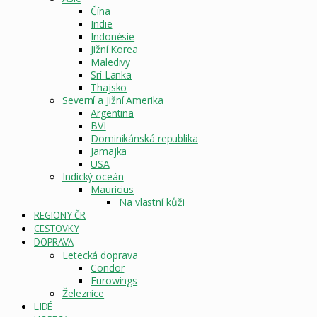
Čína
Indie
Indonésie
Jižní Korea
Maledivy
Srí Lanka
Thajsko
Severní a Jižní Amerika
Argentina
BVI
Dominikánská republika
Jamajka
USA
Indický oceán
Mauricius
Na vlastní kůži
REGIONY ČR
CESTOVKY
DOPRAVA
Letecká doprava
Condor
Eurowings
Železnice
LIDÉ