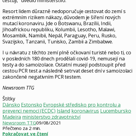
cestují,” uvedlo ministerstvo.
Resort lidem důrazně nedoporučuje cestovat do zemí s
extrémním rizikem nákazy, důvodem je šíření nových
mutací koronaviru. Jde o Botswanu, Brazílii, Indii,
Jihoafrickou republiku, Kolumbii, Lesotho, Malawi,
Mosambik, Namibii, Nepál, Paraguay, Peru, Rusko,
Svazijsko, Tanzanii, Tunisko, Zambii a Zimbabwe.
I u návratu z těchto zemí plně očkovaní turisté nebo ti, co
v posledních 180 dnech prodělali covid-19, nemusejí na
testy a do samoizolace. Ostatní musejí podstoupit před
cestou PCR test a následně setrvat deset dní v samoizolaci
zakončené negativním PCR testem.
Newsroom TTG
Štítky
Dánsko
Estonsko
Evropské středisko pro kontrolu a
prevenci nemocí (ECDC)
Island
koronavirus
Lucembursko
Madeira
ministerstvo zdravotnictví
Newsroom TTG
09/08/2021
Přečteno za 2 min.
Pokračovat ve čtení