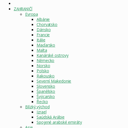
DOMOVSKÁ
STRÁNKA
ZAHRANIČÍ
Evropa
Albánie
Chorvatsko
Dánsko
Francie
Itálie
Maďarsko
Malta
Kanárské ostrovy
Německo
Norsko
Polsko
Rakousko
Severní Makedonie
Slovensko
Španělsko
Švýcarsko
Řecko
Blízký východ
Izrael
Saúdská Arábie
Spojené arabské emiráty
Asie