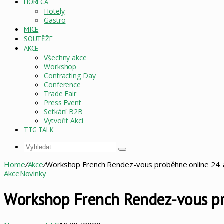
HORECA
Hotely
Gastro
MICE
SOUTĚŽE
AKCE
Všechny akce
Workshop
Contracting Day
Conference
Trade Fair
Press Event
Setkání B2B
Vytvořit Akci
TTG TALK
Vyhledat
Home
/
Akce
/
Workshop French Rendez-vous proběhne online 24. 
Akce
Novinky
Workshop French Rendez-vous pro