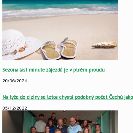
Sezona last minute zájezdů je v plném proudu
20/06/2024
Na lyže do ciziny se letos chystá podobný počet Čechů jak
05/12/2022