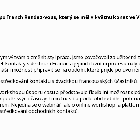
u French Rendez-vous, který se měl v květnu konat ve Ví
vým výzvám a změnit styl práce, jsme považovali za užitečné 
 kontakty s destinací Francie a jejími hlavními profesionály 
áší i možnost připravit se na období, které přijde po uvolně
ostředkování kontaktu s dvacítkou francouzských účastníků.
orkshopu úsporu času a představuje flexibilní možnost sje
ky podle svých časových možností a podle obchodního potenciá
. Nejedná se o webinář, ale o online workshop, a platform
ostředkování obchodních kontaktů.