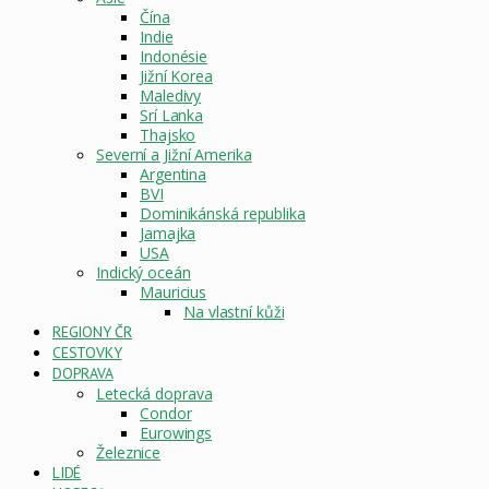
Čína
Indie
Indonésie
Jižní Korea
Maledivy
Srí Lanka
Thajsko
Severní a Jižní Amerika
Argentina
BVI
Dominikánská republika
Jamajka
USA
Indický oceán
Mauricius
Na vlastní kůži
REGIONY ČR
CESTOVKY
DOPRAVA
Letecká doprava
Condor
Eurowings
Železnice
LIDÉ