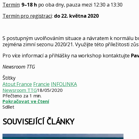
Termín
:
9–18 h
po oba dny, pauza mezi 12:30 a 13:30
Termín pro registraci
:
do 22. května 2020
S postupným uvolňováním situace a návratem k normálu buďte
zejména zimní sezonu 2020/21. Využijte této příležitosti zůst
Pro více informací a přihlášky na workshop kontaktujte
Pav
Newsroom TTG
Štítky
Atout France
Francie
INFOLINKA
Newsroom TTG
18/05/2020
Přečteno za 1 min.
Pokračovat ve čtení
Sdílet
Facebook
X
LinkedIn
Pinterest
Skype
WhatsApp
Sdílet
Tisknout
mailem
SOUVISEJÍCÍ ČLÁNKY