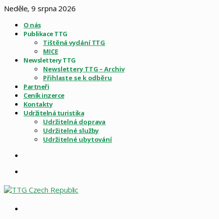
Neděle, 9 srpna 2026
O nás
Publikace TTG
Tištěná vydání TTG
MICE
Newslettery TTG
Newslettery TTG – Archiv
Přihlaste se k odběru
Partneři
Ceník inzerce
Kontakty
Udržitelná turistika
Udržitelná doprava
Udržitelné služby
Udržitelné ubytování
Sidebar
Menu
Vyhledat