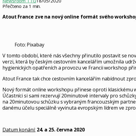
Newsroom TTG
18/05/2020
Přečteno za 1 min.
Atout France zve na nový online formát svého workshop
Foto: Pixabay
V tomto období, které nás všechny přinutilo postavit se no
verzi, která by českým cestovním kancelářím umožnila udržet
hygienických opatřeních a provozu ve Francii workshop přin
Atout France tak chce cestovním kancelářím nabídnout zpr
Nový formát online workshopu přinese oproti klasickému w
Účastníci si sami rezervují 20minutové intervaly pro schůz
na 20minutovou schůzku s vybraným francouzským partnerem
danému účelu speciálně vyvinuta evropským lídrem ve zpr
Datum konání:
24. a 25. června 2020