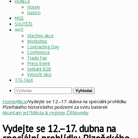
HORECA
Hotely
Gastro
MICE
SOUTĚŽE
AKCE
Všechny akce
Workshop
Contracting Day
Conference
Trade Fair
Press Event
Setkání B2B
Vytvořit Akci
TTG TALK
Vyhledat
Home
/
Akce
/
Vydejte se 12.–17. dubna na speciální prohlídku
Plzeňského historického podzemí za svitu baterek
Akce
Kam jet?
Města & regiony ČR
Novinky
Vydejte se 12.–17. dubna na