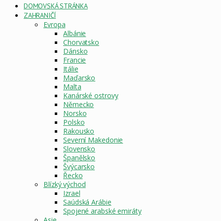
DOMOVSKÁ STRÁNKA
ZAHRANIČÍ
Evropa
Albánie
Chorvatsko
Dánsko
Francie
Itálie
Maďarsko
Malta
Kanárské ostrovy
Německo
Norsko
Polsko
Rakousko
Severní Makedonie
Slovensko
Španělsko
Švýcarsko
Řecko
Blízký východ
Izrael
Saúdská Arábie
Spojené arabské emiráty
Asie