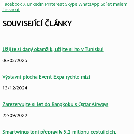
Facebook
X
LinkedIn
Pinterest
Skype
WhatsApp
Sdílet mailem
Tisknout
SOUVISEJÍCÍ ČLÁNKY
Užijte si daný okamžik, užijte si ho v Tunisku!
06/03/2025
Výstavní plocha Event Expa rychle mizí
13/12/2024
Zarezervujte si let do Bangkoku s Qatar Airways
22/09/2022
Smartwings loni přepravily 5,2 milionu cestujících,