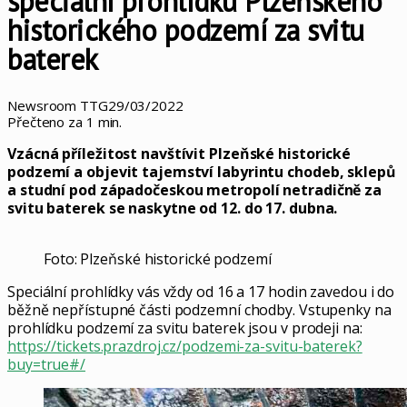
speciální prohlídku Plzeňského
historického podzemí za svitu
baterek
Newsroom TTG
29/03/2022
Přečteno za 1 min.
Vzácná příležitost navštívit Plzeňské historické
podzemí a objevit tajemství labyrintu chodeb, sklepů
a studní pod západočeskou metropolí netradičně za
svitu baterek se naskytne od 12. do 17. dubna.
Foto: Plzeňské historické podzemí
Speciální prohlídky vás vždy od 16 a 17 hodin zavedou i do
běžně nepřístupné části podzemní chodby. Vstupenky na
prohlídku podzemí za svitu baterek jsou v prodeji na:
https://tickets.prazdroj.cz/podzemi-za-svitu-baterek?
buy=true#/