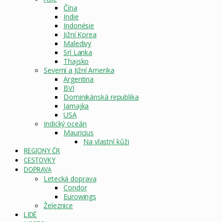
Čína
Indie
Indonésie
Jižní Korea
Maledivy
Srí Lanka
Thajsko
Severní a Jižní Amerika
Argentina
BVI
Dominikánská republika
Jamajka
USA
Indický oceán
Mauricius
Na vlastní kůži
REGIONY ČR
CESTOVKY
DOPRAVA
Letecká doprava
Condor
Eurowings
Železnice
LIDÉ