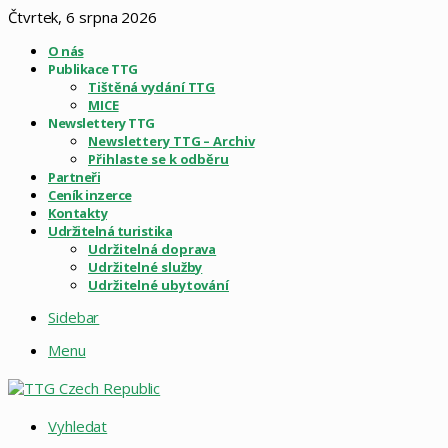
Čtvrtek, 6 srpna 2026
O nás
Publikace TTG
Tištěná vydání TTG
MICE
Newslettery TTG
Newslettery TTG – Archiv
Přihlaste se k odběru
Partneři
Ceník inzerce
Kontakty
Udržitelná turistika
Udržitelná doprava
Udržitelné služby
Udržitelné ubytování
Sidebar
Menu
Vyhledat