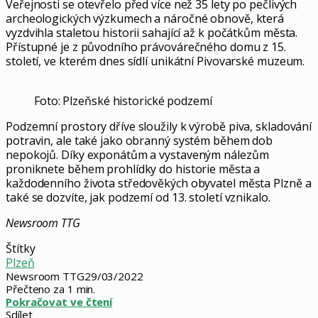
Veřejnosti se otevřelo před více než 35 lety po pečlivých
archeologických výzkumech a náročné obnově, která
vyzdvihla staletou historii sahající až k počátkům města.
Přístupné je z původního právovárečného domu z 15.
století, ve kterém dnes sídlí unikátní Pivovarské muzeum.
Foto: Plzeňské historické podzemí
Podzemní prostory dříve sloužily k výrobě piva, skladování
potravin, ale také jako obranný systém během dob
nepokojů. Díky exponátům a vystaveným nálezům
proniknete během prohlídky do historie města a
každodenního života středověkých obyvatel města Plzně a
také se dozvíte, jak podzemí od 13. století vznikalo.
Newsroom TTG
Štítky
Plzeň
Newsroom TTG
29/03/2022
Přečteno za 1 min.
Pokračovat ve čtení
Sdílet