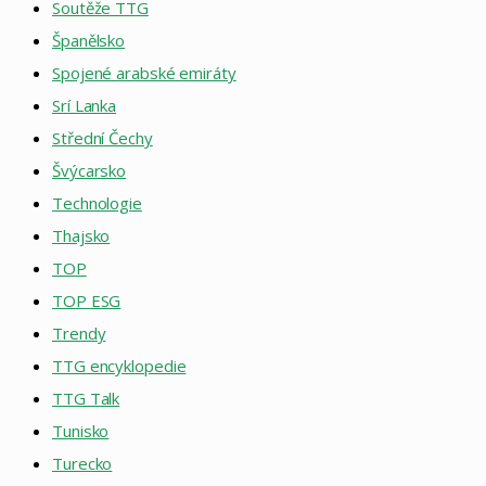
Soutěže TTG
Španělsko
Spojené arabské emiráty
Srí Lanka
Střední Čechy
Švýcarsko
Technologie
Thajsko
TOP
TOP ESG
Trendy
TTG encyklopedie
TTG Talk
Tunisko
Turecko