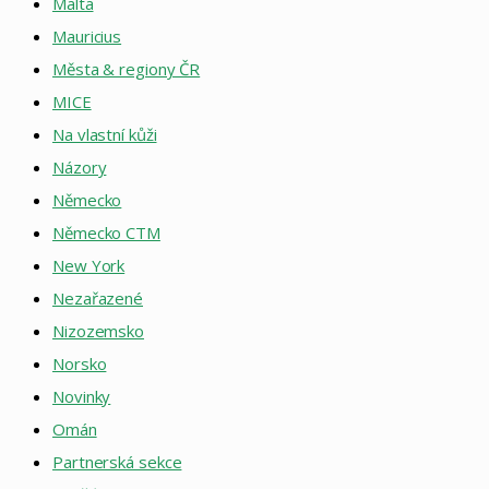
Malta
Mauricius
Města & regiony ČR
MICE
Na vlastní kůži
Názory
Německo
Německo CTM
New York
Nezařazené
Nizozemsko
Norsko
Novinky
Omán
Partnerská sekce