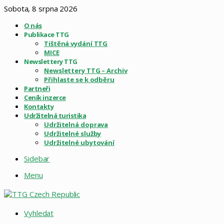
Sobota, 8 srpna 2026
O nás
Publikace TTG
Tištěná vydání TTG
MICE
Newslettery TTG
Newslettery TTG – Archiv
Přihlaste se k odběru
Partneři
Ceník inzerce
Kontakty
Udržitelná turistika
Udržitelná doprava
Udržitelné služby
Udržitelné ubytování
Sidebar
Menu
Vyhledat