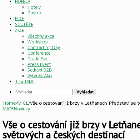
HORECA
Hotely
Gastro
MICE
SOUTĚŽE
AKCE
Všechny akce
Workshop
Contracting Day
Conference
Trade Fair
Press Event
Setkání B2B
Vytvořit Akci
TTG TALK
Vyhledat
Home
/
MICE
/
Vše o cestování již brzy v Letňanech: Představí se to
MICE
Novinky
Vše o cestování již brzy v Letňane
světových a českých destinací