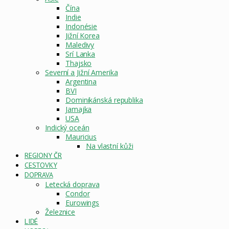
Čína
Indie
Indonésie
Jižní Korea
Maledivy
Srí Lanka
Thajsko
Severní a Jižní Amerika
Argentina
BVI
Dominikánská republika
Jamajka
USA
Indický oceán
Mauricius
Na vlastní kůži
REGIONY ČR
CESTOVKY
DOPRAVA
Letecká doprava
Condor
Eurowings
Železnice
LIDÉ