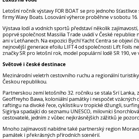
Letošní ročník výstavy FOR BOAT se pro jednoho šťastlivc
firmy Wavy Boats. Losování výherce proběhne v sobotu 16. 
Výstava lodí a vodních sportů představí několik zajímavost
poprvé společnost Massilia Trade uvádí v České republic
ani v Letňanech. Na expozici Bychl Yacht Centra se objeví č
nejnovější generace efoilu LIFT4 od společnosti Lift Foil
značky SR pro letošní rok, model populární lodě SR 190, v
Světové i české destinace
Mezinárodní veletrh cestovního ruchu a regionální turisti
Českou republikou.
Partnerskou zemí letošního 32. ročníku se stala Srí Lanka
Geoffreyho Bawa, koloniální památky i nespočet vzácných c
raftingu na divoké řece, cyklistiku v tropické džungli, surf
Sigiriya spadající do seznamu UNESCO, milovníci šnorchlován
cestovatelé, jedním z vůbec nejkrásnějších zážitků je pozo
Mnoho zajímavostí nabídne také partnerský region Moravsko
památek i překrásných přírodních scenérií.