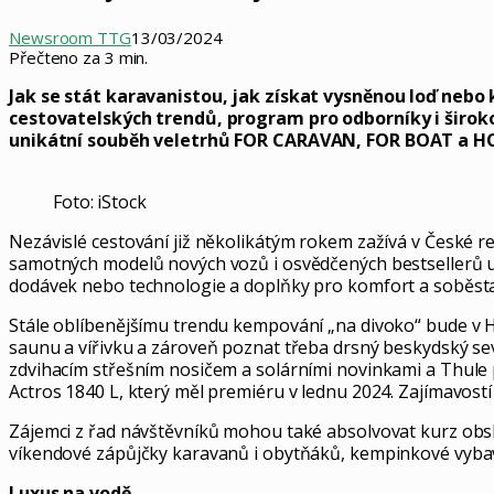
Newsroom TTG
13/03/2024
Přečteno za 3 min.
Jak se stát karavanistou, jak získat vysněnou loď nebo
cestovatelských trendů, program pro odborníky i širokou
unikátní souběh veletrhů FOR CARAVAN, FOR BOAT a H
Foto: iStock
Nezávislé cestování již několikátým rokem zažívá v České r
samotných modelů nových vozů i osvědčených bestsellerů u
dodávek nebo technologie a doplňky pro komfort a soběst
Stále oblíbenějšímu trendu kempování „na divoko“ bude v H
saunu a vířivku a zároveň poznat třeba drsný beskydský s
zdvihacím střešním nosičem a solárními novinkami a Thule
Actros 1840 L, který měl premiéru v lednu 2024. Zajímavost
Zájemci z řad návštěvníků mohou také absolvovat kurz obsl
víkendové zápůjčky karavanů i obytňáků, kempinkové vybave
Luxus na vodě