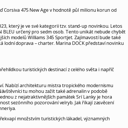
ď Corsiva 475 New Age v hodnotě půl milionu korun od
3, který je ve své kategorii tzv. stand-up novinkou. Letos
AN BLEU určený pro sedm osob. Tento unikát nebude chybět
jších modelů Williams 345 Sportjet. Zajímavostí bude také
ká lodní doprava – charter. Marina DOCK představí novinku
lídkou turistických destinací z celého světa i napříč
tví. Nabízí architekturu mistra tropického modernismu
ávštěvníci tu mohou zažít také adrenalin v podobě
 Jednou z nejatraktivnějších památek Srí Lanky je hora
nost sezónního pozorování velryb. Jak říkají zasvěcení
nneriya.
řekvapí množstvím turistických lákadel, významných