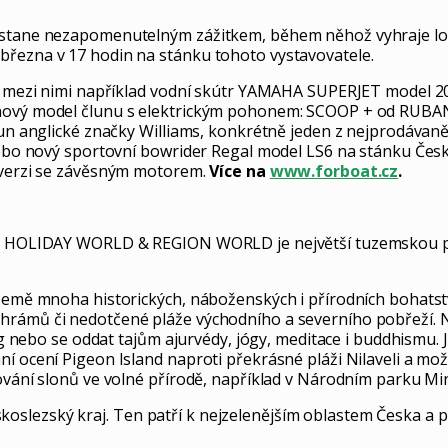
e stane nezapomenutelným zážitkem, během něhož vyhraje lo
března v 17 hodin na stánku tohoto vystavovatele.
í, mezi nimi například vodní skútr YAMAHA SUPERJET model 202
e nový model člunu s elektrickým pohonem: SCOOP + od RUB
lun anglické značky Williams, konkrétně jeden z nejprodávaně
s nebo nový sportovní bowrider Regal model LS6 na stánku Čes
e verzi se závěsným motorem.
Více na
www.forboat.cz
.
ky HOLIDAY WORLD & REGION WORLD je největší tuzemskou přeh
, země mnoha historických, náboženských i přírodních bohats
hrámů či nedotčené pláže východního a severního pobřeží. N
ing nebo se oddat tajům ajurvédy, jógy, meditace i buddhismu.
í ocení Pigeon Island naproti překrásné pláži Nilaveli a mož
rování slonů ve volné přírodě, například v Národním parku Mi
slezský kraj. Ten patří k nejzelenějším oblastem Česka a p