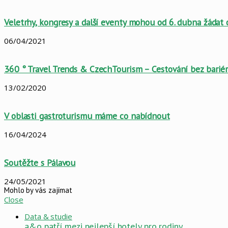
Veletrhy, kongresy a další eventy mohou od 6. dubna žádat
06/04/2021
360 ° Travel Trends & CzechTourism – Cestování bez barié
13/02/2020
V oblasti gastroturismu máme co nabídnout
16/04/2024
Soutěžte s Pálavou
24/05/2021
Mohlo by vás zajímat
Close
Data & studie
a&o patří mezi nejlepší hotely pro rodiny