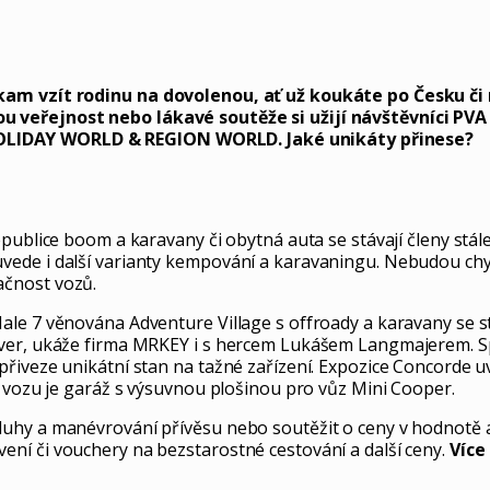
 kam vzít rodinu na dovolenou, ať už koukáte po Česku č
 veřejnost nebo lákavé soutěže si užijí návštěvníci PVA 
OLIDAY WORLD & REGION WORLD. Jaké unikáty přinese?
epublice boom a karavany či obytná auta se stávají členy st
vede i další varianty kempování a karavaningu. Nebudou chy
ačnost vozů.
ale 7 věnována Adventure Village s offroady a karavany se s
ever, ukáže firma MRKEY i s hercem Lukášem Langmajerem. S
 přiveze unikátní stan na tažné zařízení. Expozice Concord
í vozu je garáž s výsuvnou plošinou pro vůz Mini Cooper.
uhy a manévrování přívěsu nebo soutěžit o ceny v hodnotě a
ní či vouchery na bezstarostné cestování a další ceny.
Více