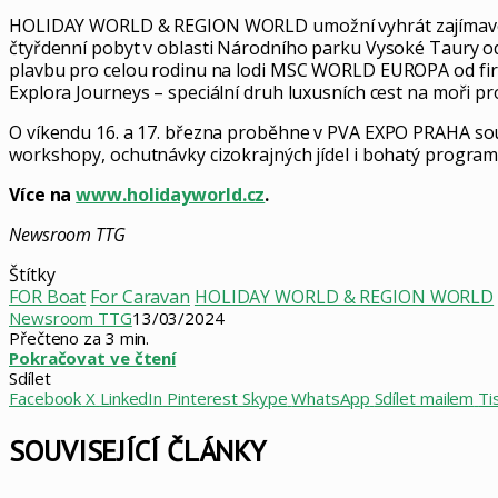
HOLIDAY WORLD & REGION WORLD umožní vyhrát zajímavé ceny
čtyřdenní pobyt v oblasti Národního parku Vysoké Taury od
plavbu pro celou rodinu na lodi MSC WORLD EUROPA od firm
Explora Journeys – speciální druh luxusních cest na moři pr
O víkendu 16. a 17. března proběhne v PVA EXPO PRAHA sou
workshopy, ochutnávky cizokrajných jídel i bohatý program
Více na
www.holidayworld.cz
.
Newsroom TTG
Štítky
FOR Boat
For Caravan
HOLIDAY WORLD & REGION WORLD
Newsroom TTG
13/03/2024
Přečteno za 3 min.
Pokračovat ve čtení
Sdílet
Facebook
X
LinkedIn
Pinterest
Skype
WhatsApp
Sdílet mailem
Ti
SOUVISEJÍCÍ ČLÁNKY