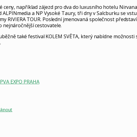
, například zájezd pro dva do luxusního hotelu Nirvana s U
 ALPINmedia a NP Vysoké Taury, tři dny v Salcburku se vstu
y RIVIERA TOUR. Poslední jmenovaná společnost představí v
o nejnáročnější cestovatele.
běžně také festival KOLEM SVĚTA, který nabídne možnosti se
.
PVA EXPO PRAHA
sknout