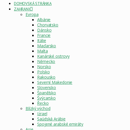
DOMOVSKÁ STRÁNKA
ZAHRANIČÍ
Evropa
Albánie
Chorvatsko
Dánsko
Francie
Itálie
Maďarsko
Malta
Kanárské ostrovy
Německo
Norsko
Polsko
Rakousko
Severní Makedonie
Slovensko
Španělsko
Švýcarsko
Řecko
Blízký východ
Izrael
Saúdská Arábie
Spojené arabské emiráty
Asie