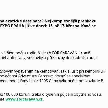
i na exotické destinace? Nejkomplexnější přehlídku
EXPO PRAHA již ve dnech 15. až 17. března. Koná se
ále většího počtu rodin. Veletrh FOR CARAVAN kromě
bět autostany, vestavby a přestavby do osobních aut a
tylovým vybavením na kempování. Jak si užít při kempinku i
polečnost Adventure Centrum dorazí se speciálním
e uvede model řady Liner 1095 GI na výkonném podvozku MB
ž 100 000 korun, třeba o týdenní půjčení obytného vozu,
 na
www.forcaravan.cz
.