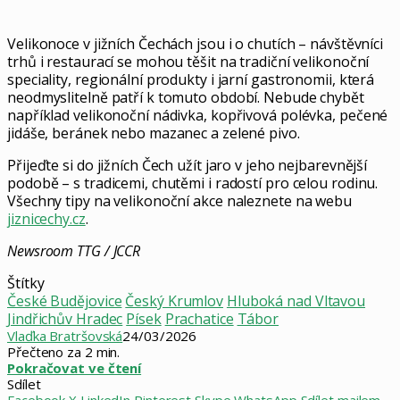
Velikonoce v jižních Čechách jsou i o chutích – návštěvníci
trhů i restaurací se mohou těšit na tradiční velikonoční
speciality, regionální produkty i jarní gastronomii, která
neodmyslitelně patří k tomuto období. Nebude chybět
například velikonoční nádivka, kopřivová polévka, pečené
jidáše, beránek nebo mazanec a zelené pivo.
Přijeďte si do jižních Čech užít jaro v jeho nejbarevnější
podobě – s tradicemi, chutěmi i radostí pro celou rodinu.
Všechny tipy na velikonoční akce naleznete na webu
jiznicechy.cz
.
Newsroom TTG / JCCR
Štítky
České Budějovice
Český Krumlov
Hluboká nad Vltavou
Jindřichův Hradec
Písek
Prachatice
Tábor
Vlaďka Bratršovská
24/03/2026
Přečteno za 2 min.
Pokračovat ve čtení
Sdílet