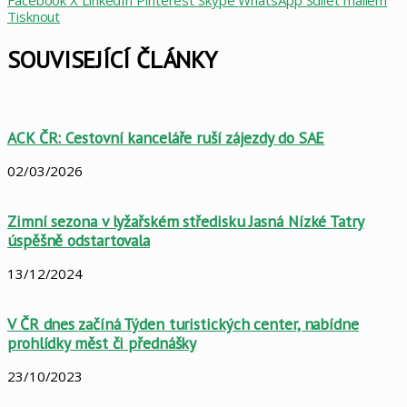
Facebook
X
LinkedIn
Pinterest
Skype
WhatsApp
Sdílet mailem
Tisknout
SOUVISEJÍCÍ ČLÁNKY
ACK ČR: Cestovní kanceláře ruší zájezdy do SAE
02/03/2026
Zimní sezona v lyžařském středisku Jasná Nízké Tatry
úspěšně odstartovala
13/12/2024
V ČR dnes začíná Týden turistických center, nabídne
prohlídky měst či přednášky
23/10/2023