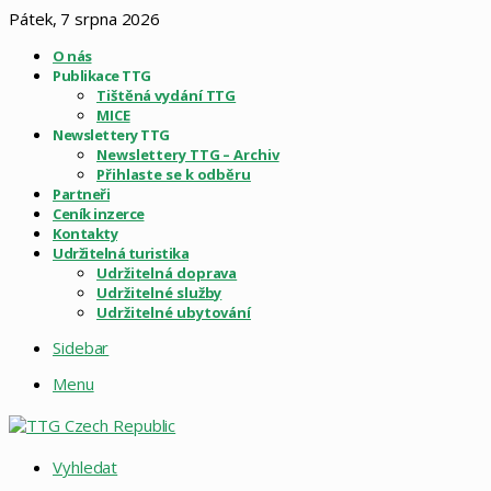
Pátek, 7 srpna 2026
O nás
Publikace TTG
Tištěná vydání TTG
MICE
Newslettery TTG
Newslettery TTG – Archiv
Přihlaste se k odběru
Partneři
Ceník inzerce
Kontakty
Udržitelná turistika
Udržitelná doprava
Udržitelné služby
Udržitelné ubytování
Sidebar
Menu
Vyhledat