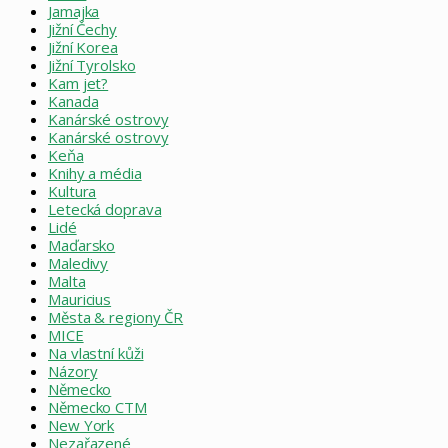
Jamajka
Jižní Čechy
Jižní Korea
Jižní Tyrolsko
Kam jet?
Kanada
Kanárské ostrovy
Kanárské ostrovy
Keňa
Knihy a média
Kultura
Letecká doprava
Lidé
Maďarsko
Maledivy
Malta
Mauricius
Města & regiony ČR
MICE
Na vlastní kůži
Názory
Německo
Německo CTM
New York
Nezařazené