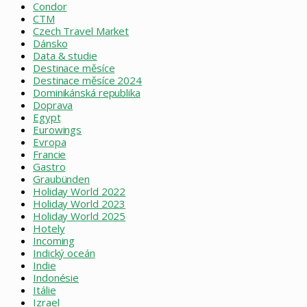
Condor
CTM
Czech Travel Market
Dánsko
Data & studie
Destinace měsíce
Destinace měsíce 2024
Dominikánská republika
Doprava
Egypt
Eurowings
Evropa
Francie
Gastro
Graubünden
Holiday World 2022
Holiday World 2023
Holiday World 2025
Hotely
Incoming
Indický oceán
Indie
Indonésie
Itálie
Izrael