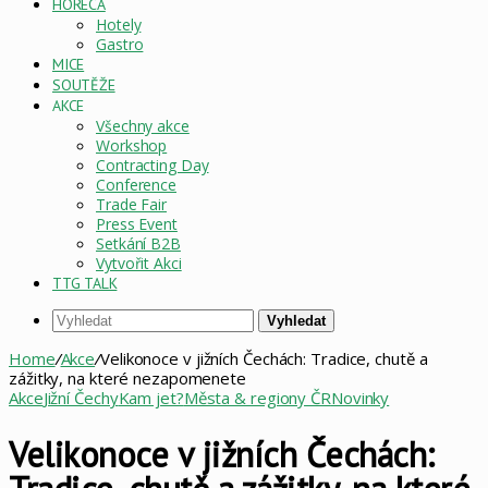
HORECA
Hotely
Gastro
MICE
SOUTĚŽE
AKCE
Všechny akce
Workshop
Contracting Day
Conference
Trade Fair
Press Event
Setkání B2B
Vytvořit Akci
TTG TALK
Vyhledat
Home
/
Akce
/
Velikonoce v jižních Čechách: Tradice, chutě a
zážitky, na které nezapomenete
Akce
Jižní Čechy
Kam jet?
Města & regiony ČR
Novinky
Velikonoce v jižních Čechách: