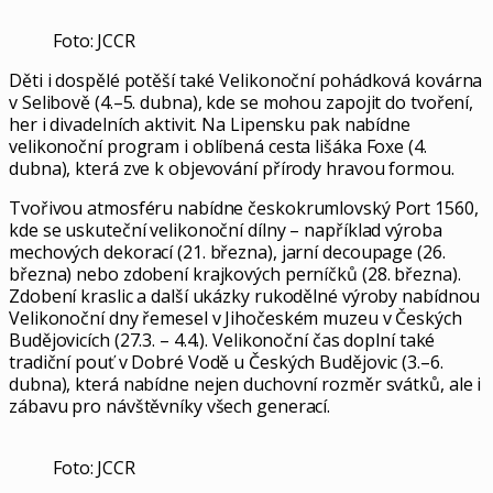
Foto: JCCR
Děti i dospělé potěší také Velikonoční pohádková kovárna
v Selibově (4.–5. dubna), kde se mohou zapojit do tvoření,
her i divadelních aktivit. Na Lipensku pak nabídne
velikonoční program i oblíbená cesta lišáka Foxe (4.
dubna), která zve k objevování přírody hravou formou.
Tvořivou atmosféru nabídne českokrumlovský Port 1560,
kde se uskuteční velikonoční dílny – například výroba
mechových dekorací (21. března), jarní decoupage (26.
března) nebo zdobení krajkových perníčků (28. března).
Zdobení kraslic a další ukázky rukodělné výroby nabídnou
Velikonoční dny řemesel v Jihočeském muzeu v Českých
Budějovicích (27.3. – 4.4.). Velikonoční čas doplní také
tradiční pouť v Dobré Vodě u Českých Budějovic (3.–6.
dubna), která nabídne nejen duchovní rozměr svátků, ale i
zábavu pro návštěvníky všech generací.
Foto: JCCR