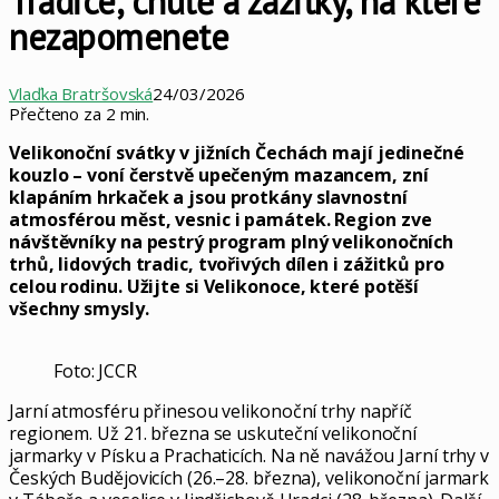
Tradice, chutě a zážitky, na které
nezapomenete
Vlaďka Bratršovská
24/03/2026
Přečteno za 2 min.
Velikonoční svátky v jižních Čechách mají jedinečné
kouzlo – voní čerstvě upečeným mazancem, zní
klapáním hrkaček a jsou protkány slavnostní
atmosférou měst, vesnic i památek. Region zve
návštěvníky na pestrý program plný velikonočních
trhů, lidových tradic, tvořivých dílen i zážitků pro
celou rodinu. Užijte si Velikonoce, které potěší
všechny smysly.
Foto: JCCR
Jarní atmosféru přinesou velikonoční trhy napříč
regionem. Už 21. března se uskuteční velikonoční
jarmarky v Písku a Prachaticích. Na ně navážou Jarní trhy v
Českých Budějovicích (26.–28. března), velikonoční jarmark