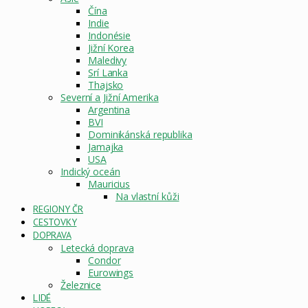
Čína
Indie
Indonésie
Jižní Korea
Maledivy
Srí Lanka
Thajsko
Severní a Jižní Amerika
Argentina
BVI
Dominikánská republika
Jamajka
USA
Indický oceán
Mauricius
Na vlastní kůži
REGIONY ČR
CESTOVKY
DOPRAVA
Letecká doprava
Condor
Eurowings
Železnice
LIDÉ