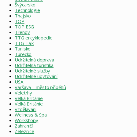
Švýcarsko
Technologie
Thajsko
TOP
TOP ESG
Trendy
TTG encyklopedie
TTG Talk
Tunisko
Turecko
Udržitelná doprava
Udržitelná turistika
Udržitelné služby
Udržitelné ubytování
USA
Varšava – město příběhů
Veletrhy
Velká Británie
Velká Británie
Vzdělávání
Wellness & Spa
Workshopy
Zahraničí
Železnice