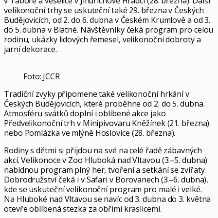
v Táboře a veselice v Jindřichově Hradci (28. března). Další
velikonoční trhy se uskuteční také 29. března v Českých
Budějovicích, od 2. do 6. dubna v Českém Krumlově a od 3.
do 5. dubna v Blatné. Návštěvníky čeká program pro celou
rodinu, ukázky lidových řemesel, velikonoční dobroty a
jarní dekorace.
Foto: JCCR
Tradiční zvyky připomene také velikonoční hrkání v
Českých Budějovicích, které proběhne od 2. do 5. dubna.
Atmosféru svátků doplní i oblíbené akce jako
Předvelikonoční trh v Minipivovaru Kněžínek (21. března)
nebo Pomlázka ve mlýně Hoslovice (28. března).
Rodiny s dětmi si přijdou na své na celé řadě zábavných
akcí. Velikonoce v Zoo Hluboká nad Vltavou (3.–5. dubna)
nabídnou program plný her, tvoření a setkání se zvířaty.
Dobrodružství čeká i v Safari v Borovanech (3.–6. dubna),
kde se uskuteční velikonoční program pro malé i velké.
Na Hluboké nad Vltavou se navíc od 3. dubna do 3. května
otevře oblíbená stezka za obřími kraslicemi.