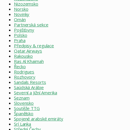
Nizozemsko
Norsko
Novinky
Omán
Partnerská sekce
Pojišťovny
Polsko
Praha
Předpisy & regulace
Qatar Airways
Rakousko
Ras Al Khaimah
Řecko
Rodrigues
Rozhovory
Sandals Resorts
Saúdská Arábie
Severní a Jižní Amerika
Seznam
Slovensko
Soutěže TTG
Španělsko
Spojené arabské emiráty
Srí Lanka
Střední Čechy