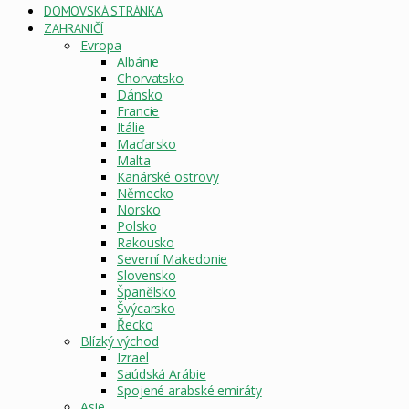
DOMOVSKÁ STRÁNKA
ZAHRANIČÍ
Evropa
Albánie
Chorvatsko
Dánsko
Francie
Itálie
Maďarsko
Malta
Kanárské ostrovy
Německo
Norsko
Polsko
Rakousko
Severní Makedonie
Slovensko
Španělsko
Švýcarsko
Řecko
Blízký východ
Izrael
Saúdská Arábie
Spojené arabské emiráty
Asie