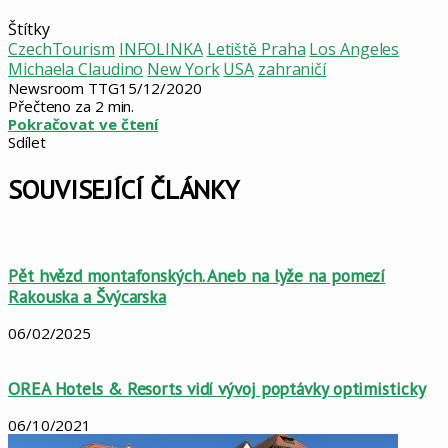
Štítky
CzechTourism
INFOLINKA
Letiště Praha
Los Angeles
Michaela Claudino
New York
USA
zahraničí
Newsroom TTG
15/12/2020
Přečteno za 2 min.
Pokračovat ve čtení
Sdílet
Facebook
X
LinkedIn
Pinterest
Skype
WhatsApp
Sdílet
Tisknout
mailem
SOUVISEJÍCÍ ČLÁNKY
Pět hvězd montafonských. Aneb na lyže na pomezí
Rakouska a Švýcarska
06/02/2025
OREA Hotels & Resorts vidí vývoj poptávky optimisticky
06/10/2021