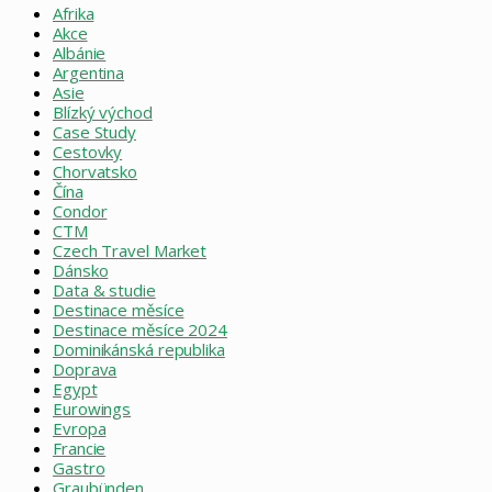
Afrika
Akce
Albánie
Argentina
Asie
Blízký východ
Case Study
Cestovky
Chorvatsko
Čína
Condor
CTM
Czech Travel Market
Dánsko
Data & studie
Destinace měsíce
Destinace měsíce 2024
Dominikánská republika
Doprava
Egypt
Eurowings
Evropa
Francie
Gastro
Graubünden