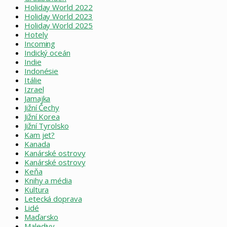
Holiday World 2022
Holiday World 2023
Holiday World 2025
Hotely
Incoming
Indický oceán
Indie
Indonésie
Itálie
Izrael
Jamajka
Jižní Čechy
Jižní Korea
Jižní Tyrolsko
Kam jet?
Kanada
Kanárské ostrovy
Kanárské ostrovy
Keňa
Knihy a média
Kultura
Letecká doprava
Lidé
Maďarsko
Maledivy