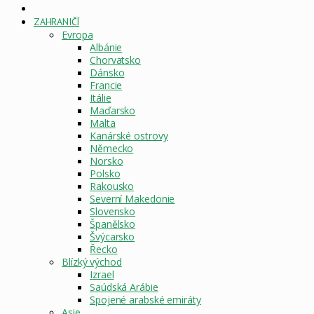
DOMOVSKÁ
STRÁNKA
ZAHRANIČÍ
Evropa
Albánie
Chorvatsko
Dánsko
Francie
Itálie
Maďarsko
Malta
Kanárské ostrovy
Německo
Norsko
Polsko
Rakousko
Severní Makedonie
Slovensko
Španělsko
Švýcarsko
Řecko
Blízký východ
Izrael
Saúdská Arábie
Spojené arabské emiráty
Asie