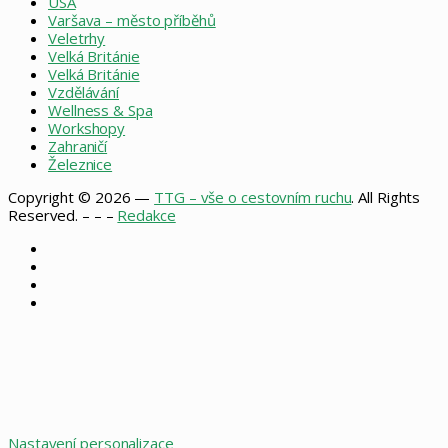
USA
Varšava – město příběhů
Veletrhy
Velká Británie
Velká Británie
Vzdělávání
Wellness & Spa
Workshopy
Zahraničí
Železnice
Copyright © 2026 —
TTG – vše o cestovním ruchu
. All Rights
Reserved. – – –
Redakce
Facebook
X
Instagram
RSS
Facebook
X
WhatsApp
Telegram
Back
to
top
button
Nastavení personalizace