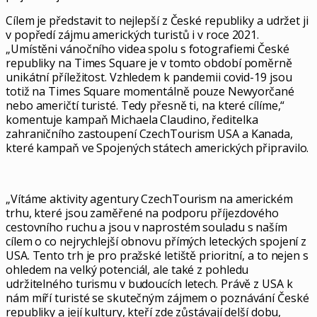
Cílem je představit to nejlepší z České republiky a udržet ji
v popředí zájmu amerických turistů i v roce 2021.
„Umístěni vánočního videa spolu s fotografiemi České
republiky na Times Square je v tomto období poměrně
unikátní příležitost. Vzhledem k pandemii covid-19 jsou
totiž na Times Square momentálně pouze Newyorčané
nebo američtí turisté. Tedy přesně ti, na které cílíme,“
komentuje kampaň Michaela Claudino, ředitelka
zahraničního zastoupení CzechTourism USA a Kanada,
které kampaň ve Spojených státech amerických připravilo.
„Vítáme aktivity agentury CzechTourism na americkém
trhu, které jsou zaměřené na podporu příjezdového
cestovního ruchu a jsou v naprostém souladu s naším
cílem o co nejrychlejší obnovu přímých leteckých spojení z
USA. Tento trh je pro pražské letiště prioritní, a to nejen s
ohledem na velký potenciál, ale také z pohledu
udržitelného turismu v budoucích letech. Právě z USA k
nám míří turisté se skutečným zájmem o poznávání České
republiky a její kultury, kteří zde zůstávají delší dobu,