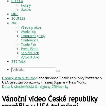
HORECA
Hotely
Gastro
MICE
SOUTĚŽE
AKCE
Všechny akce
Workshop
Contracting Day
Conference
Trade Fair
Press Event
Setkání B2B
Vytvořit Akci
TTG TALK
Vyhledat
Home
/
Data & studie
/
Vánoční video České republiky rozzářilo v
USA televizní obrazovky i Times Square v New Yorku
Data & studie
Města & regiony ČR
Novinky
Vánoční video České republiky