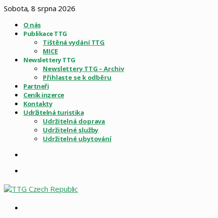
Sobota, 8 srpna 2026
O nás
Publikace TTG
Tištěná vydání TTG
MICE
Newslettery TTG
Newslettery TTG – Archiv
Přihlaste se k odběru
Partneři
Ceník inzerce
Kontakty
Udržitelná turistika
Udržitelná doprava
Udržitelné služby
Udržitelné ubytování
Sidebar
Menu
Vyhledat