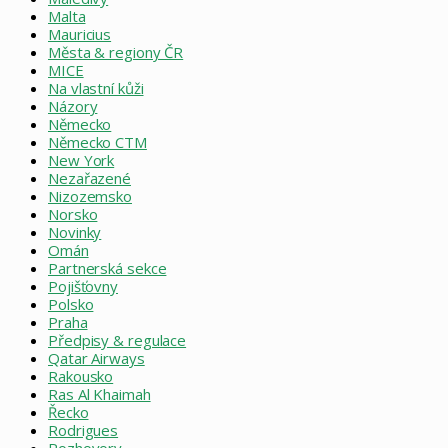
Malta
Mauricius
Města & regiony ČR
MICE
Na vlastní kůži
Názory
Německo
Německo CTM
New York
Nezařazené
Nizozemsko
Norsko
Novinky
Omán
Partnerská sekce
Pojišťovny
Polsko
Praha
Předpisy & regulace
Qatar Airways
Rakousko
Ras Al Khaimah
Řecko
Rodrigues