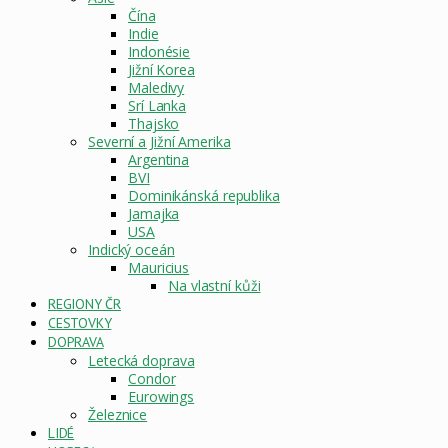
Čína
Indie
Indonésie
Jižní Korea
Maledivy
Srí Lanka
Thajsko
Severní a Jižní Amerika
Argentina
BVI
Dominikánská republika
Jamajka
USA
Indický oceán
Mauricius
Na vlastní kůži
REGIONY ČR
CESTOVKY
DOPRAVA
Letecká doprava
Condor
Eurowings
Železnice
LIDÉ