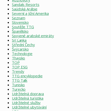
Rozhovory
Sandals Resorts
Saúdská Arábie
Severní a Jižní Amerika
Seznam
Slovensko
Soutěže TTG
Španělsko
Spojené arabské emiráty
Srí Lanka
Střední Čechy
Švýcarsko
Technologie
Thajsko
TOP
TOP ESG
Trendy
TTG encyklopedie
TTG Talk
Tunisko
Turecko
Udržitelná doprava
Udržitelná turistika
Udržitelné služby
Udržitelné ubytování