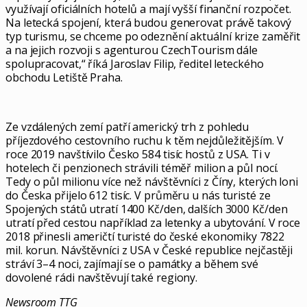
využívají oficiálních hotelů a mají vyšší finanční rozpočet.
Na letecká spojení, která budou generovat právě takový
typ turismu, se chceme po odeznění aktuální krize zaměřit
a na jejich rozvoji s agenturou CzechTourism dále
spolupracovat,“ říká Jaroslav Filip, ředitel leteckého
obchodu Letiště Praha.
Ze vzdálených zemí patří americký trh z pohledu
příjezdového cestovního ruchu k těm nejdůležitějším. V
roce 2019 navštívilo Česko 584 tisíc hostů z USA. Ti v
hotelech či penzionech strávili téměř milion a půl nocí.
Tedy o půl milionu více než návštěvníci z Číny, kterých loni
do Česka přijelo 612 tisíc. V průměru u nás turisté ze
Spojených států utratí 1400 Kč/den, dalších 3000 Kč/den
utratí před cestou například za letenky a ubytování. V roce
2018 přinesli američtí turisté do české ekonomiky 7822
mil. korun. Návštěvníci z USA v České republice nejčastěji
stráví 3–4 noci, zajímají se o památky a během své
dovolené rádi navštěvují také regiony.
Newsroom TTG