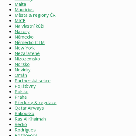
Malta
Mauricius
Města & regiony ČR
MICE
Na vlastní kůži
Názory
Německo
Německo CTM
New York
Nezařazené
Nizozemsko
Norsko
Novinky
Omán
Partnerská sekce
Pojišťovny
Polsko
Praha
Předpisy & regulace
Qatar Airways
Rakousko
Ras Al Khaimah
Řecko
Rodrigues
Rozhovory