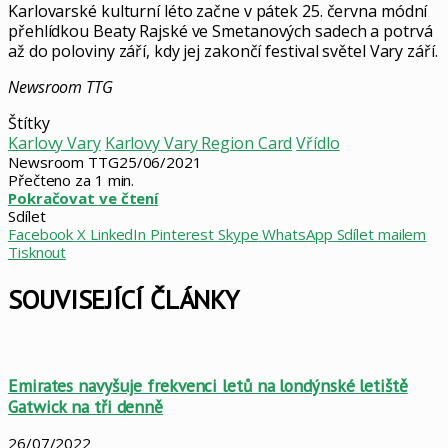
Karlovarské kulturní léto začne v pátek 25. června módní
přehlídkou Beaty Rajské ve Smetanových sadech a potrvá
až do poloviny září, kdy jej zakončí festival světel Vary září.
Newsroom TTG
Štítky
Karlovy Vary
Karlovy Vary Region Card
Vřídlo
Newsroom TTG
25/06/2021
Přečteno za 1 min.
Pokračovat ve čtení
Sdílet
Facebook
X
LinkedIn
Pinterest
Skype
WhatsApp
Sdílet mailem
Tisknout
SOUVISEJÍCÍ ČLÁNKY
Emirates navyšuje frekvenci letů na londýnské letiště
Gatwick na tři denně
26/07/2022