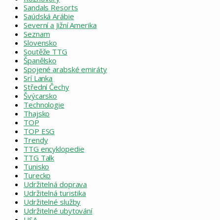
Sandals Resorts
Saúdská Arábie
Severní a Jižní Amerika
Seznam
Slovensko
Soutěže TTG
Španělsko
Spojené arabské emiráty
Srí Lanka
Střední Čechy
Švýcarsko
Technologie
Thajsko
TOP
TOP ESG
Trendy
TTG encyklopedie
TTG Talk
Tunisko
Turecko
Udržitelná doprava
Udržitelná turistika
Udržitelné služby
Udržitelné ubytování
USA