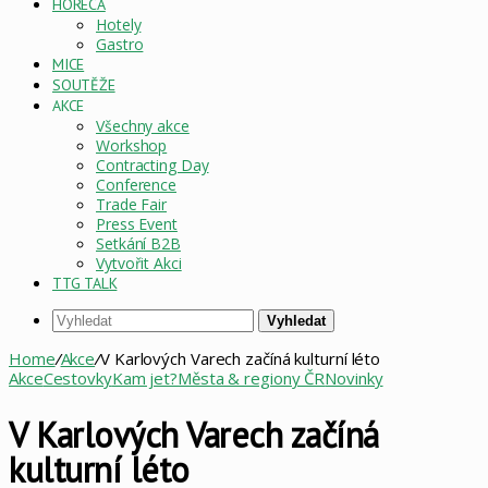
HORECA
Hotely
Gastro
MICE
SOUTĚŽE
AKCE
Všechny akce
Workshop
Contracting Day
Conference
Trade Fair
Press Event
Setkání B2B
Vytvořit Akci
TTG TALK
Vyhledat
Home
/
Akce
/
V Karlových Varech začíná kulturní léto
Akce
Cestovky
Kam jet?
Města & regiony ČR
Novinky
V Karlových Varech začíná
kulturní léto