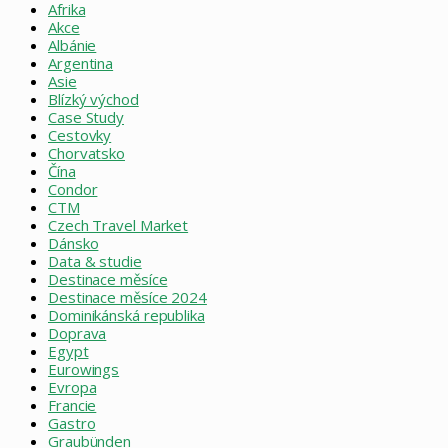
Afrika
Akce
Albánie
Argentina
Asie
Blízký východ
Case Study
Cestovky
Chorvatsko
Čína
Condor
CTM
Czech Travel Market
Dánsko
Data & studie
Destinace měsíce
Destinace měsíce 2024
Dominikánská republika
Doprava
Egypt
Eurowings
Evropa
Francie
Gastro
Graubünden