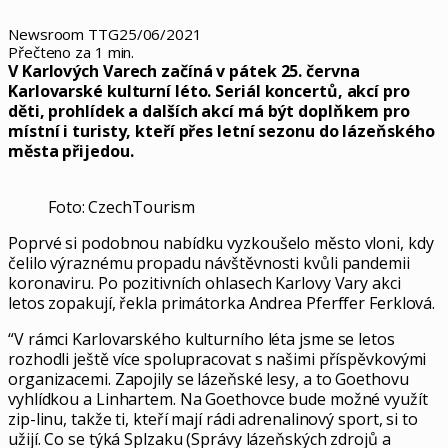
Newsroom TTG
25/06/2021
Přečteno za 1 min.
V Karlových Varech začíná v pátek 25. června
Karlovarské kulturní léto. Seriál koncertů, akcí pro
děti, prohlídek a dalších akcí má být doplňkem pro
místní i turisty, kteří přes letní sezonu do lázeňského
města přijedou.
Foto: CzechTourism
Poprvé si podobnou nabídku vyzkoušelo město vloni, kdy
čelilo výraznému propadu návštěvnosti kvůli pandemii
koronaviru. Po pozitivních ohlasech Karlovy Vary akci
letos zopakují, řekla primátorka Andrea Pferffer Ferklová.
“V rámci Karlovarského kulturního léta jsme se letos
rozhodli ještě více spolupracovat s našimi příspěvkovými
organizacemi. Zapojily se lázeňské lesy, a to Goethovu
vyhlídkou a Linhartem. Na Goethovce bude možné využít
zip-linu, takže ti, kteří mají rádi adrenalinový sport, si to
užijí. Co se týká Splzaku (Správy lázeňských zdrojů a