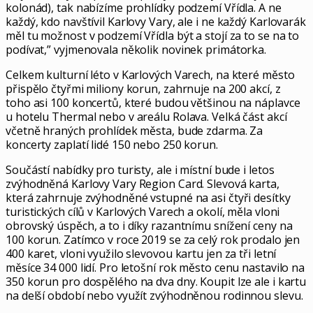
kolonád), tak nabízíme prohlídky podzemí Vřídla. A ne
každý, kdo navštívil Karlovy Vary, ale i ne každý Karlovarák
měl tu možnost v podzemí Vřídla být a stojí za to se na to
podívat,” vyjmenovala několik novinek primátorka.
Celkem kulturní léto v Karlových Varech, na které město
přispělo čtyřmi miliony korun, zahrnuje na 200 akcí, z
toho asi 100 koncertů, které budou většinou na náplavce
u hotelu Thermal nebo v areálu Rolava. Velká část akcí
včetně hraných prohlídek města, bude zdarma. Za
koncerty zaplatí lidé 150 nebo 250 korun.
Součástí nabídky pro turisty, ale i místní bude i letos
zvýhodněná Karlovy Vary Region Card. Slevová karta,
která zahrnuje zvýhodněné vstupné na asi čtyři desítky
turistických cílů v Karlových Varech a okolí, měla vloni
obrovský úspěch, a to i díky razantnímu snížení ceny na
100 korun. Zatímco v roce 2019 se za celý rok prodalo jen
400 karet, vloni využilo slevovou kartu jen za tři letní
měsíce 34 000 lidí. Pro letošní rok město cenu nastavilo na
350 korun pro dospělého na dva dny. Koupit lze ale i kartu
na delší období nebo využít zvýhodněnou rodinnou slevu.