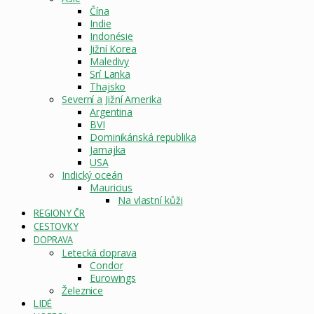
Čína
Indie
Indonésie
Jižní Korea
Maledivy
Srí Lanka
Thajsko
Severní a Jižní Amerika
Argentina
BVI
Dominikánská republika
Jamajka
USA
Indický oceán
Mauricius
Na vlastní kůži
REGIONY ČR
CESTOVKY
DOPRAVA
Letecká doprava
Condor
Eurowings
Železnice
LIDÉ