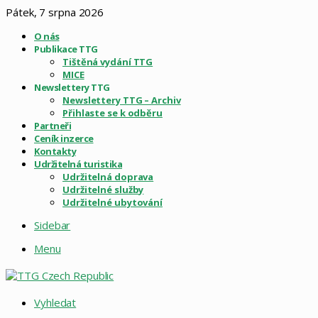
Pátek, 7 srpna 2026
O nás
Publikace TTG
Tištěná vydání TTG
MICE
Newslettery TTG
Newslettery TTG – Archiv
Přihlaste se k odběru
Partneři
Ceník inzerce
Kontakty
Udržitelná turistika
Udržitelná doprava
Udržitelné služby
Udržitelné ubytování
Sidebar
Menu
Vyhledat