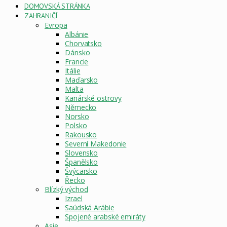
DOMOVSKÁ STRÁNKA
ZAHRANIČÍ
Evropa
Albánie
Chorvatsko
Dánsko
Francie
Itálie
Maďarsko
Malta
Kanárské ostrovy
Německo
Norsko
Polsko
Rakousko
Severní Makedonie
Slovensko
Španělsko
Švýcarsko
Řecko
Blízký východ
Izrael
Saúdská Arábie
Spojené arabské emiráty
Asie