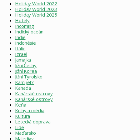
Holiday World 2022
Holiday World 2023
Holiday World 2025
Hotely
Incoming
Indický oceán
Indie
Indonésie
Itálie
Izrael
Jamajka
Jižní Čechy
Jižní Korea
Jižní Tyrolsko
Kam jet?
Kanada
Kanárské ostrovy
Kanárské ostrovy
Keňa
Knihy a média
Kultura
Letecká doprava
Lidé
Maďarsko
Maledivy