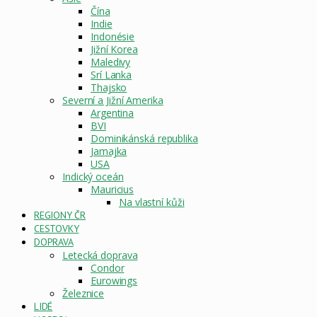
Čína
Indie
Indonésie
Jižní Korea
Maledivy
Srí Lanka
Thajsko
Severní a Jižní Amerika
Argentina
BVI
Dominikánská republika
Jamajka
USA
Indický oceán
Mauricius
Na vlastní kůži
REGIONY ČR
CESTOVKY
DOPRAVA
Letecká doprava
Condor
Eurowings
Železnice
LIDÉ