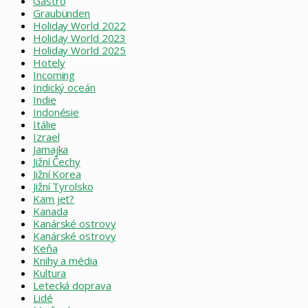
Gastro
Graubünden
Holiday World 2022
Holiday World 2023
Holiday World 2025
Hotely
Incoming
Indický oceán
Indie
Indonésie
Itálie
Izrael
Jamajka
Jižní Čechy
Jižní Korea
Jižní Tyrolsko
Kam jet?
Kanada
Kanárské ostrovy
Kanárské ostrovy
Keňa
Knihy a média
Kultura
Letecká doprava
Lidé