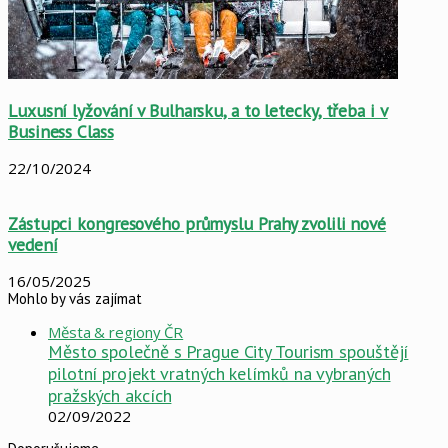
Luxusní lyžování v Bulharsku, a to letecky, třeba i v
Business Class
22/10/2024
Zástupci kongresového průmyslu Prahy zvolili nové
vedení
16/05/2025
Mohlo by vás zajímat
Close
Města & regiony ČR
Město společně s Prague City Tourism spouštějí
pilotní projekt vratných kelímků na vybraných
pražských akcích
02/09/2022