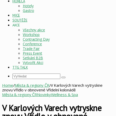
HORECA
Hotely
Gastro
MICE
SOUTĚŽE
AKCE
Všechny akce
Workshop
Contracting Day
Conference
Trade Fair
Press Event
Setkání B2B
Vytvořit Akci
TTG TALK
Vyhledat
Home
/
Města & regiony ČR
/
V Karlových Varech vytryskne
znovu Vřídlo v obnovené Vřídelní kolonádě
Města & regiony ČR
Novinky
Wellness & Spa
V Karlových Varech vytryskne