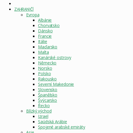
DOMOVSKÁ
STRÁNKA
ZAHRANIČÍ
Evropa
Albánie
Chorvatsko
Dánsko
Francie
Itálie
Maďarsko
Malta
Kanárské ostrovy
Německo
Norsko
Polsko
Rakousko
Severní Makedonie
Slovensko
Španělsko
Švýcarsko
Řecko
Blízký východ
Izrael
Saúdská Arábie
Spojené arabské emiráty
Asie