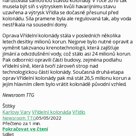
narušovala samotnou stavbu kolonády. V roce 2016 tak
musela být síň s výtryskem kvůli havarijnímu stavu
uzavřena a výtrysk Vřídla se dočasně přesunul před
kolonádu. Síla pramene byla ale regulovaná tak, aby voda
nestříkala na sousední domy.
Oprava Vřídelní kolonády stála v posledních několika
letech desítky milionů korun. Nejprve bylo nutné opravit a
vyměnit takzvanou krenotechnologii, která zajišťuje
jímání a odvzdušnění vody, což stálo asi 24 milionů korun.
Pak odborníci opravili části budovy, zejména podlahu
vřídelní síně, která tvoří zároveň strop nad
technologickou částí kolonády. Současná druhá etapa
oprav Vřídelní kolonády pak má stát 26,5 milionu korun a
jejím hlavním cílem bylo vrátit kolonádě původní vzhled.
Newsroom TTG
Štítky
Karlovy Vary
Vřídelní kolonáda
Vřídlo
Newsroom TTG
05/05/2022
Přečteno za 1 min.
Pokračovat ve čtení
Sdílet