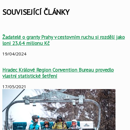
Facebook
X
LinkedIn
Pinterest
Skype
WhatsApp
Sdílet
Tisknout
mailem
SOUVISEJÍCÍ ČLÁNKY
Žadatelé o granty Prahy v cestovním ruchu si rozdělí jako
loni 23,64 milionu Kč
19/04/2024
Hradec Králové Region Convention Bureau provedlo
vlastní statistické šetření
17/05/2021