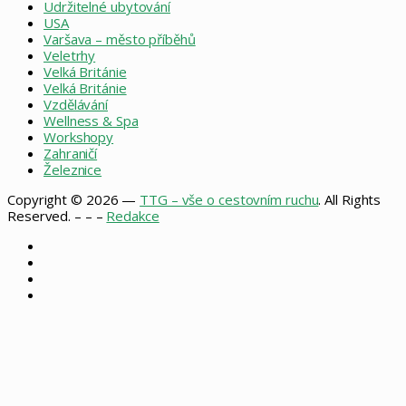
Udržitelné ubytování
USA
Varšava – město příběhů
Veletrhy
Velká Británie
Velká Británie
Vzdělávání
Wellness & Spa
Workshopy
Zahraničí
Železnice
Copyright © 2026 —
TTG – vše o cestovním ruchu
. All Rights
Reserved. – – –
Redakce
Facebook
X
Instagram
RSS
Facebook
X
WhatsApp
Telegram
Back
to
top
button