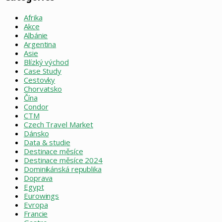
Afrika
Akce
Albánie
Argentina
Asie
Blízký východ
Case Study
Cestovky
Chorvatsko
Čína
Condor
CTM
Czech Travel Market
Dánsko
Data & studie
Destinace měsíce
Destinace měsíce 2024
Dominikánská republika
Doprava
Egypt
Eurowings
Evropa
Francie