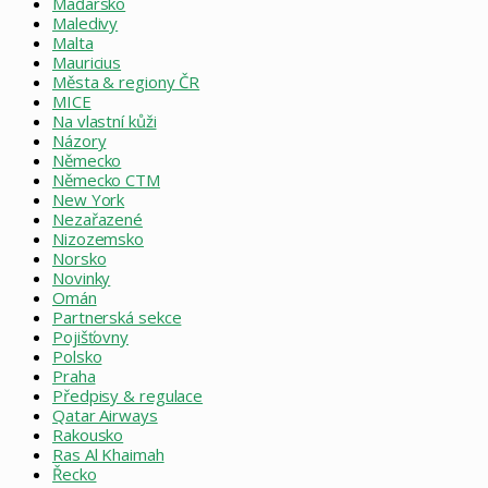
Maďarsko
Maledivy
Malta
Mauricius
Města & regiony ČR
MICE
Na vlastní kůži
Názory
Německo
Německo CTM
New York
Nezařazené
Nizozemsko
Norsko
Novinky
Omán
Partnerská sekce
Pojišťovny
Polsko
Praha
Předpisy & regulace
Qatar Airways
Rakousko
Ras Al Khaimah
Řecko