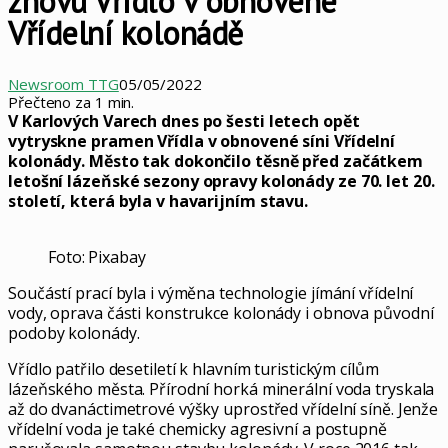
znovu Vřídlo v obnovené
Vřídelní kolonádě
Newsroom TTG
05/05/2022
Přečteno za 1 min.
V Karlových Varech dnes po šesti letech opět
vytryskne pramen Vřídla v obnovené síni Vřídelní
kolonády. Město tak dokončilo těsně před začátkem
letošní lázeňské sezony opravy kolonády ze 70. let 20.
století, která byla v havarijním stavu.
Foto: Pixabay
Součástí prací byla i výměna technologie jímání vřídelní
vody, oprava části konstrukce kolonády i obnova původní
podoby kolonády.
Vřídlo patřilo desetiletí k hlavním turistickým cílům
lázeňského města. Přírodní horká minerální voda tryskala
až do dvanáctimetrové výšky uprostřed vřídelní síně. Jenže
vřídelní voda je také chemicky agresivní a postupně