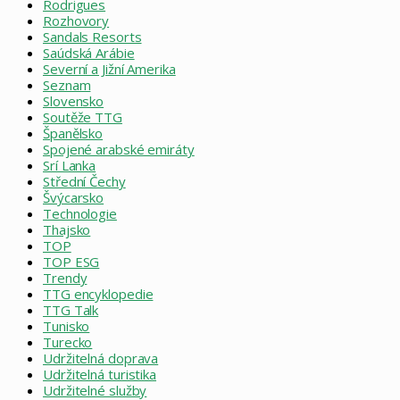
Rodrigues
Rozhovory
Sandals Resorts
Saúdská Arábie
Severní a Jižní Amerika
Seznam
Slovensko
Soutěže TTG
Španělsko
Spojené arabské emiráty
Srí Lanka
Střední Čechy
Švýcarsko
Technologie
Thajsko
TOP
TOP ESG
Trendy
TTG encyklopedie
TTG Talk
Tunisko
Turecko
Udržitelná doprava
Udržitelná turistika
Udržitelné služby