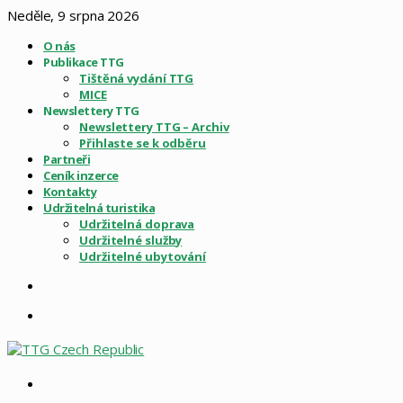
Neděle, 9 srpna 2026
O nás
Publikace TTG
Tištěná vydání TTG
MICE
Newslettery TTG
Newslettery TTG – Archiv
Přihlaste se k odběru
Partneři
Ceník inzerce
Kontakty
Udržitelná turistika
Udržitelná doprava
Udržitelné služby
Udržitelné ubytování
Sidebar
Menu
Vyhledat