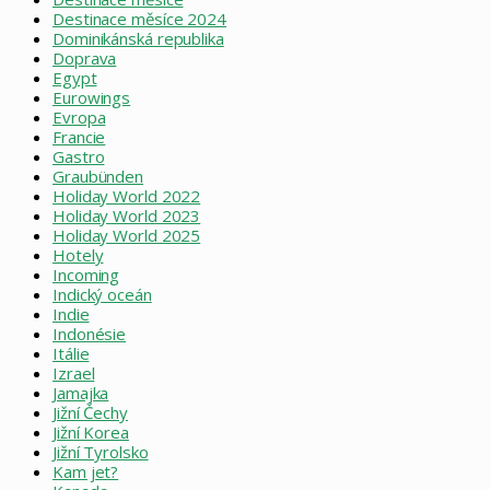
Destinace měsíce 2024
Dominikánská republika
Doprava
Egypt
Eurowings
Evropa
Francie
Gastro
Graubünden
Holiday World 2022
Holiday World 2023
Holiday World 2025
Hotely
Incoming
Indický oceán
Indie
Indonésie
Itálie
Izrael
Jamajka
Jižní Čechy
Jižní Korea
Jižní Tyrolsko
Kam jet?