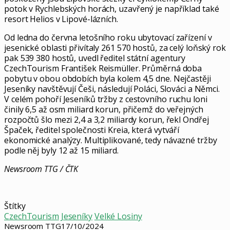
potok v Rychlebských horách, uzavřený je například také
resort Helios v Lipové-lázních.
Od ledna do června letošního roku ubytovací zařízení v
jesenické oblasti přivítaly 261 570 hostů, za celý loňský rok
pak 539 380 hostů, uvedl ředitel státní agentury
CzechTourism František Reismüller. Průměrná doba
pobytu v obou obdobích byla kolem 4,5 dne. Nejčastěji
Jeseníky navštěvují Češi, následují Poláci, Slováci a Němci.
V celém pohoří Jeseníků tržby z cestovního ruchu loni
činily 6,5 až osm miliard korun, přičemž do veřejných
rozpočtů šlo mezi 2,4 a 3,2 miliardy korun, řekl Ondřej
Špaček, ředitel společnosti Kreia, která vytváří
ekonomické analýzy. Multiplikované, tedy návazné tržby
podle něj byly 12 až 15 miliard.
Newsroom TTG / ČTK
Štítky
CzechTourism
Jeseníky
Velké Losiny
Newsroom TTG
17/10/2024