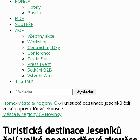
HORECA
Hotely
Gastro
MICE
SOUTĚŽE
AKCE
Všechny akce
Workshop
Contracting Day
Conference
Trade Fair
Press Event
Setkání B2B
Vytvořit Akci
TTG TALK
Vyhledat
Home
/
Města & regiony ČR
/
Turistická destinace Jeseníků čelí
velké popovodňové zkoušce
Města & regiony ČR
Novinky
Turistická destinace Jeseníků