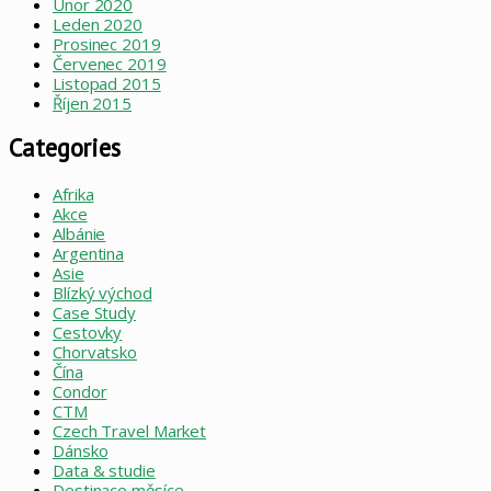
Únor 2020
Leden 2020
Prosinec 2019
Červenec 2019
Listopad 2015
Říjen 2015
Categories
Afrika
Akce
Albánie
Argentina
Asie
Blízký východ
Case Study
Cestovky
Chorvatsko
Čína
Condor
CTM
Czech Travel Market
Dánsko
Data & studie
Destinace měsíce