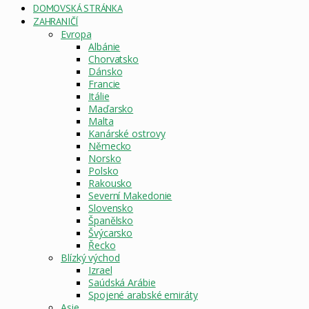
DOMOVSKÁ STRÁNKA
ZAHRANIČÍ
Evropa
Albánie
Chorvatsko
Dánsko
Francie
Itálie
Maďarsko
Malta
Kanárské ostrovy
Německo
Norsko
Polsko
Rakousko
Severní Makedonie
Slovensko
Španělsko
Švýcarsko
Řecko
Blízký východ
Izrael
Saúdská Arábie
Spojené arabské emiráty
Asie