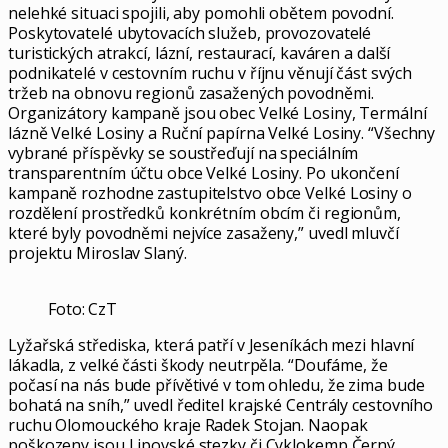
nelehké situaci spojili, aby pomohli obětem povodní.
Poskytovatelé ubytovacích služeb, provozovatelé
turistických atrakcí, lázní, restaurací, kaváren a další
podnikatelé v cestovním ruchu v říjnu věnují část svých
tržeb na obnovu regionů zasažených povodněmi.
Organizátory kampaně jsou obec Velké Losiny, Termální
lázně Velké Losiny a Ruční papírna Velké Losiny. “Všechny
vybrané příspěvky se soustřeďují na speciálním
transparentním účtu obce Velké Losiny. Po ukončení
kampaně rozhodne zastupitelstvo obce Velké Losiny o
rozdělení prostředků konkrétním obcím či regionům,
které byly povodněmi nejvíce zasaženy,” uvedl mluvčí
projektu Miroslav Slaný.
Foto: CzT
Lyžařská střediska, která patří v Jeseníkách mezi hlavní
lákadla, z velké části škody neutrpěla. “Doufáme, že
počasí na nás bude přívětivé v tom ohledu, že zima bude
bohatá na sníh,” uvedl ředitel krajské Centrály cestovního
ruchu Olomouckého kraje Radek Stojan. Naopak
poškozeny jsou Lipovské stezky či Cyklokemp Černý