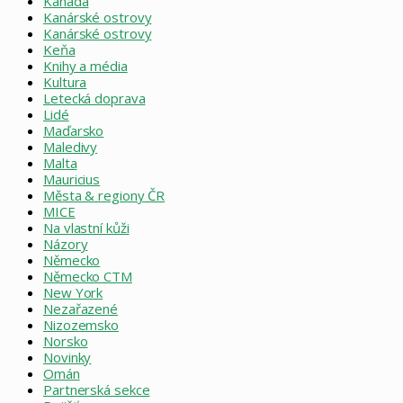
Kanada
Kanárské ostrovy
Kanárské ostrovy
Keňa
Knihy a média
Kultura
Letecká doprava
Lidé
Maďarsko
Maledivy
Malta
Mauricius
Města & regiony ČR
MICE
Na vlastní kůži
Názory
Německo
Německo CTM
New York
Nezařazené
Nizozemsko
Norsko
Novinky
Omán
Partnerská sekce