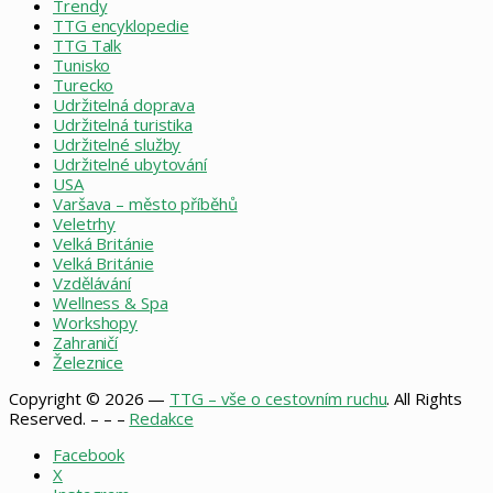
Trendy
TTG encyklopedie
TTG Talk
Tunisko
Turecko
Udržitelná doprava
Udržitelná turistika
Udržitelné služby
Udržitelné ubytování
USA
Varšava – město příběhů
Veletrhy
Velká Británie
Velká Británie
Vzdělávání
Wellness & Spa
Workshopy
Zahraničí
Železnice
Copyright © 2026 —
TTG – vše o cestovním ruchu
. All Rights
Reserved. – – –
Redakce
Facebook
X