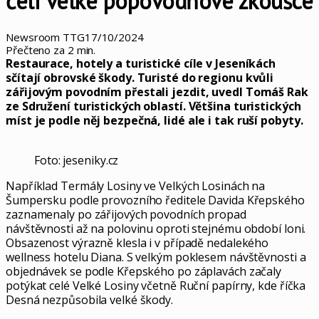
čelí velké popovodňové zkoušce
Newsroom TTG
17/10/2024
Přečteno za 2 min.
Restaurace, hotely a turistické cíle v Jeseníkách
sčítají obrovské škody. Turisté do regionu kvůli
zářijovým povodním přestali jezdit, uvedl Tomáš Rak
ze Sdružení turistických oblastí. Většina turistických
míst je podle něj bezpečná, lidé ale i tak ruší pobyty.
Foto: jeseniky.cz
Například Termály Losiny ve Velkých Losinách na
Šumpersku podle provozního ředitele Davida Křepského
zaznamenaly po zářijových povodních propad
návštěvnosti až na polovinu oproti stejnému období loni.
Obsazenost výrazně klesla i v případě nedalekého
wellness hotelu Diana. S velkým poklesem návštěvnosti a
objednávek se podle Křepského po záplavách začaly
potýkat celé Velké Losiny včetně Ruční papírny, kde říčka
Desná nezpůsobila velké škody.