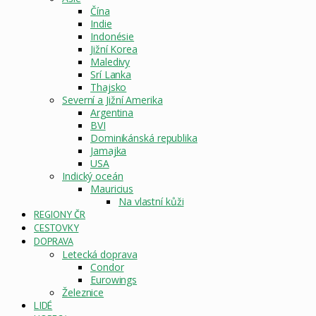
Čína
Indie
Indonésie
Jižní Korea
Maledivy
Srí Lanka
Thajsko
Severní a Jižní Amerika
Argentina
BVI
Dominikánská republika
Jamajka
USA
Indický oceán
Mauricius
Na vlastní kůži
REGIONY ČR
CESTOVKY
DOPRAVA
Letecká doprava
Condor
Eurowings
Železnice
LIDÉ