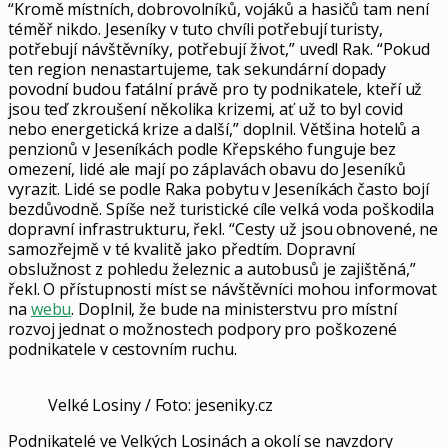
“Kromě místních, dobrovolníků, vojáků a hasičů tam není
téměř nikdo. Jeseníky v tuto chvíli potřebují turisty,
potřebují návštěvníky, potřebují život,” uvedl Rak. “Pokud
ten region nenastartujeme, tak sekundární dopady
povodní budou fatální právě pro ty podnikatele, kteří už
jsou teď zkroušení několika krizemi, ať už to byl covid
nebo energetická krize a další,” doplnil. Většina hotelů a
penzionů v Jeseníkách podle Křepského funguje bez
omezení, lidé ale mají po záplavách obavu do Jeseníků
vyrazit. Lidé se podle Raka pobytu v Jeseníkách často bojí
bezdůvodně. Spíše než turistické cíle velká voda poškodila
dopravní infrastrukturu, řekl. “Cesty už jsou obnovené, ne
samozřejmě v té kvalitě jako předtím. Dopravní
obslužnost z pohledu železnic a autobusů je zajištěná,”
řekl. O přístupnosti míst se návštěvníci mohou informovat
na
webu
. Doplnil, že bude na ministerstvu pro místní
rozvoj jednat o možnostech podpory pro poškozené
podnikatele v cestovním ruchu.
Velké Losiny / Foto: jeseniky.cz
Podnikatelé ve Velkých Losinách a okolí se navzdory