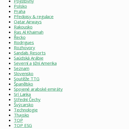
Pojišťovny
Polsko
Praha
Předpisy & regulace
Qatar Airways
Rakousko
Ras Al Khaimah
Řecko
Rodrigues
Rozhovory
Sandals Resorts
Saúdská Arábie
Severní a Jižní Amerika
Seznam
Slovensko
Soutěže TTG
Španělsko
Spojené arabské emiráty
Srí Lanka
Střední Čechy
Švýcarsko
Technologie
Thajsko
TOP
TOP ESG