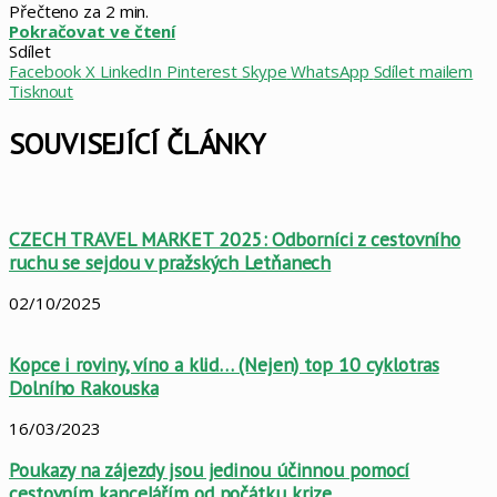
Přečteno za 2 min.
Pokračovat ve čtení
Sdílet
Facebook
X
LinkedIn
Pinterest
Skype
WhatsApp
Sdílet mailem
Tisknout
SOUVISEJÍCÍ ČLÁNKY
CZECH TRAVEL MARKET 2025: Odborníci z cestovního
ruchu se sejdou v pražských Letňanech
02/10/2025
Kopce i roviny, víno a klid… (Nejen) top 10 cyklotras
Dolního Rakouska
16/03/2023
Poukazy na zájezdy jsou jedinou účinnou pomocí
cestovním kancelářím od počátku krize