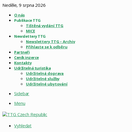
Neděle, 9 srpna 2026
O nás
Publikace TTG
Tištěná vydání TTG
MICE
Newslettery TTG
Newslettery TTG – Archiv
Přihlaste se k odběru
Partneři
Ceník inzerce
Kontakty
Udržitelná turistika
Udržitelná doprava
Udržitelné služby
Udržitelné ubytování
Sidebar
Menu
Vyhledat