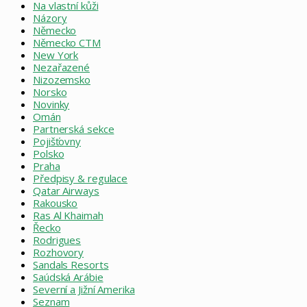
Na vlastní kůži
Názory
Německo
Německo CTM
New York
Nezařazené
Nizozemsko
Norsko
Novinky
Omán
Partnerská sekce
Pojišťovny
Polsko
Praha
Předpisy & regulace
Qatar Airways
Rakousko
Ras Al Khaimah
Řecko
Rodrigues
Rozhovory
Sandals Resorts
Saúdská Arábie
Severní a Jižní Amerika
Seznam