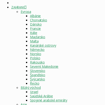
DOMOVSKÁ
STRÁNKA
ZAHRANIČÍ
Evropa
Albánie
Chorvatsko
Dánsko
Francie
Itálie
Maďarsko
Malta
Kanárské ostrovy
Německo
Norsko
Polsko
Rakousko
Severní Makedonie
Slovensko
Španělsko
Švýcarsko
Řecko
Blízký východ
Izrael
Saúdská Arábie
Spojené arabské emiráty
Asie