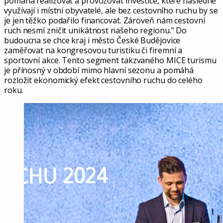
pomáhá realizovat a provozovat investice, které následně
využívají i místní obyvatelé, ale bez cestovního ruchu by se
je jen těžko podařilo financovat. Zároveň nám cestovní
ruch nesmí zničit unikátnost našeho regionu.” Do
budoucna se chce kraj i město České Budějovice
zaměřovat na kongresovou turistiku či firemní a
sportovní akce. Tento segment takzvaného MICE turismu
je přínosný v období mimo hlavní sezonu a pomáhá
rozložit ekonomický efekt cestovního ruchu do celého
roku.