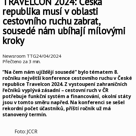
TRAVELCON 2024: Česká
republika musí v oblasti
cestovního ruchu zabrat,
sousedé nám ubíhají mílovými
kroky
Newsroom TTG
24/04/2024
Přečteno za 3 min.
“Na čem nám ujíždějí sousedé” bylo tématem 8.
ročníku největší konference cestovního ruchu v České
republice Travelcon 2024. Z vystoupení zahraničních
řečníků vyplývá zásadní – cestovní ruch v ČR
potřebuje funkční systém a financování, okolní státy
jsou v tomto směru napřed. Na konferenci se sešel
rekordní počet účastníků, příští ročník už má
stanovený termín.
Foto: JCCR