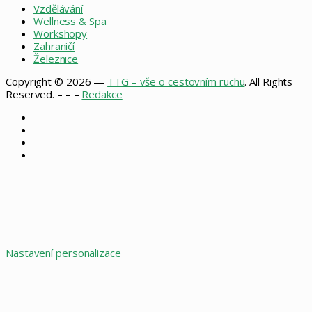
Vzdělávání
Wellness & Spa
Workshopy
Zahraničí
Železnice
Copyright © 2026 —
TTG – vše o cestovním ruchu
. All Rights
Reserved. – – –
Redakce
Facebook
X
Instagram
RSS
Facebook
X
WhatsApp
Telegram
Back
to
top
button
Nastavení personalizace