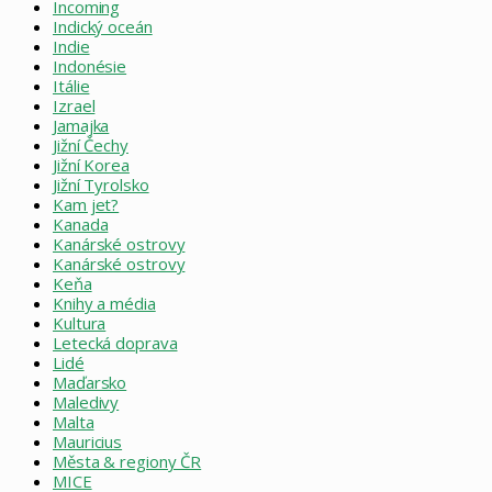
Incoming
Indický oceán
Indie
Indonésie
Itálie
Izrael
Jamajka
Jižní Čechy
Jižní Korea
Jižní Tyrolsko
Kam jet?
Kanada
Kanárské ostrovy
Kanárské ostrovy
Keňa
Knihy a média
Kultura
Letecká doprava
Lidé
Maďarsko
Maledivy
Malta
Mauricius
Města & regiony ČR
MICE