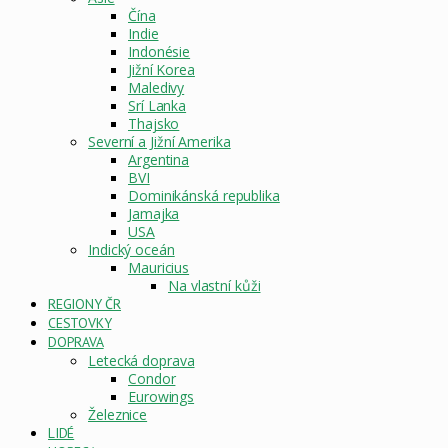
Čína
Indie
Indonésie
Jižní Korea
Maledivy
Srí Lanka
Thajsko
Severní a Jižní Amerika
Argentina
BVI
Dominikánská republika
Jamajka
USA
Indický oceán
Mauricius
Na vlastní kůži
REGIONY ČR
CESTOVKY
DOPRAVA
Letecká doprava
Condor
Eurowings
Železnice
LIDÉ