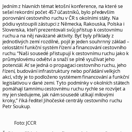
Jedním z hlavních témat letošní konference, na které se
sešel rekordní počet 457 účastníků, bylo především
porovnání cestovního ruchu v ČR s okolními státy. Na
pódiu vystoupili zástupci z Německa, Rakouska, Polska i
Slovenska, kteří prezentovali svůj přístup k cestovnímu
ruchu a na něj navázané aktivity. Byť byly příklady z
jednotlivých zemí rozdílné, pojil je jeden souhrnný základ –
celostátní funkční systém řízení a financování cestovního
ruchu. “Naši sousedé přistupují k cestovnímu ruchu jako k
průmyslovému odvětví a snaží se plně využívat jeho
potenciál. Ať se jedná o propagaci cestovního ruchu, jeho
řízení, budování infrastruktury nebo pořádání velkých
akcí, vždy je to podloženo systémem financování a funkční
legislativou v dané zemi. Tyto podmínky v okolních státech
pomáhají tamnímu cestovnímu ruchu rychle se rozvíjet a
my jen sledujeme, jak nám sousedé utíkají mílovými
kroky,” říká ředitel Jihočeské centrály cestovního ruchu
Petr Soukup.
Foto: JCCR