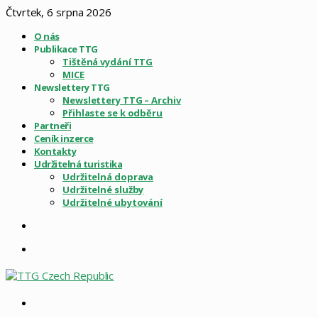
Čtvrtek, 6 srpna 2026
O nás
Publikace TTG
Tištěná vydání TTG
MICE
Newslettery TTG
Newslettery TTG – Archiv
Přihlaste se k odběru
Partneři
Ceník inzerce
Kontakty
Udržitelná turistika
Udržitelná doprava
Udržitelné služby
Udržitelné ubytování
Sidebar
Menu
Vyhledat