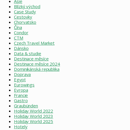
Asie
Blízký východ
Case Study
Cestovky
Chorvatsko
Čína
Condor
CTM
Czech Travel Market
Dánsko
Data & studie
Destinace měsíce
Destinace měsíce 2024
Dominikánská republika
Doprava
Egypt
Eurowings
Evropa
Francie
Gastro
Graubünden
Holiday World 2022
Holiday World 2023
Holiday World 2025
Hotely