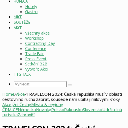
HORECA
Hotely
Gastro
MICE
SOUTĚŽE
AKCE
Všechny akce
Workshop
Contracting Day
Conference
Trade Fair
Press Event
Setkání B2B
Vytvořit Akci
TTG TALK
Vyhledat
Home
/
Akce
/
TRAVELCON 2024: Česká republika musí v oblasti
cestovního ruchu zabrat, sousedé nám ubíhají mílovými kroky
Akce
Jižní Čechy
Města & regiony
ČR
MICE
Německo
Novinky
Polsko
Rakousko
Slovensko
Udržitelná
turistika
Zahraničí