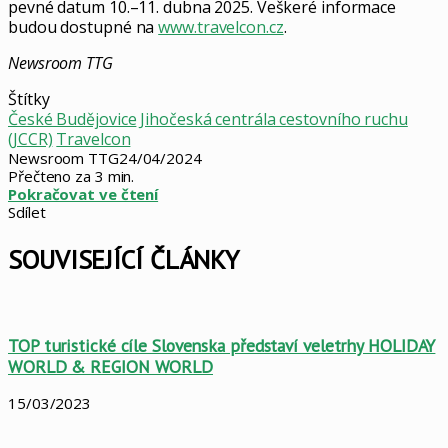
pevné datum 10.–11. dubna 2025. Veškeré informace
budou dostupné na
www.travelcon.cz
.
Newsroom TTG
Štítky
České Budějovice
Jihočeská centrála cestovního ruchu
(JCCR)
Travelcon
Newsroom TTG
24/04/2024
Přečteno za 3 min.
Pokračovat ve čtení
Sdílet
Facebook
X
LinkedIn
Pinterest
Skype
WhatsApp
Sdílet
Tisknout
mailem
SOUVISEJÍCÍ ČLÁNKY
TOP turistické cíle Slovenska představí veletrhy HOLIDAY
WORLD & REGION WORLD
15/03/2023