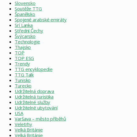
Slovensko
Soutěže TTG
Španělsko
Spojené arabské emiráty
Srí Lanka
Střední Čechy
Švýcarsko
Technologie
Thajsko
TOP
TOP ESG
Trendy
TTG encyklopedie
TTG Talk
Tunisko
Turecko
Udržitelná doprava
Udržitelná turistika
Udržitelné služby
Udržitelné ubytování
USA
Varšava – město příběhů
Veletrhy
Velká Británie
Velká Británie