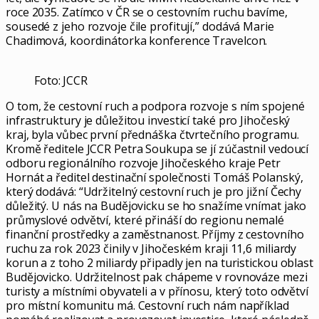
roce 2035. Zatímco v ČR se o cestovním ruchu bavíme,
sousedé z jeho rozvoje čile profitují,” dodává Marie
Chadimová, koordinátorka konference Travelcon.
Foto: JCCR
O tom, že cestovní ruch a podpora rozvoje s ním spojené
infrastruktury je důležitou investicí také pro Jihočeský
kraj, byla vůbec první přednáška čtvrtečního programu.
Kromě ředitele JCCR Petra Soukupa se jí zúčastnil vedoucí
odboru regionálního rozvoje Jihočeského kraje Petr
Hornát a ředitel destinační společnosti Tomáš Polanský,
který dodává: “Udržitelný cestovní ruch je pro jižní Čechy
důležitý. U nás na Budějovicku se ho snažíme vnímat jako
průmyslové odvětví, které přináší do regionu nemalé
finanční prostředky a zaměstnanost. Příjmy z cestovního
ruchu za rok 2023 činily v Jihočeském kraji 11,6 miliardy
korun a z toho 2 miliardy připadly jen na turistickou oblast
Budějovicko. Udržitelnost pak chápeme v rovnováze mezi
turisty a místními obyvateli a v přínosu, který toto odvětví
pro místní komunitu má. Cestovní ruch nám například