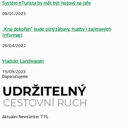
Systém eTurista by měl být hotový na jaře
06/01/2025
„Kraj dokořán“ bude plný zábavy, hudby i zajímavých
informací
26/04/2022
Viadukt Landwasser
15/09/2023
Doporučujeme
Aktuální Newsletter TTG