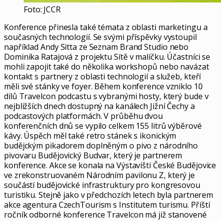
Foto: JCCR
Konference přinesla také témata z oblasti marketingu a
současných technologií. Se svými příspěvky vystoupil
například Andy Sitta ze Seznam Brand Studio nebo
Dominika Ratajová z projektu Sítě v malíčku. Účastníci se
mohli zapojit také do několika workshopů nebo navázat
kontakt s partnery z oblasti technologií a služeb, kteří
měli své stánky ve foyer. Během konference vzniklo 10
dílů Travelcon podcastu s vybranými hosty, který bude v
nejbližších dnech dostupný na kanálech Jižní Čechy a
podcastových platformách. V průběhu dvou
konferenčních dnů se vypilo celkem 155 litrů výběrové
kávy. Úspěch měl také retro stánek s ikonickým
budějckým pikadorem doplněným o pivo z národního
pivovaru Budějovický Budvar, který je partnerem
konference. Akce se konala na Výstavišti České Budějovice
ve zrekonstruovaném Národním pavilonu Z, který je
součástí budějovické infrastruktury pro kongresovou
turistiku. Stejně jako v předchozích letech byla partnerem
akce agentura CzechTourism s Institutem turismu. Příští
ročník odborné konference Travelcon má již stanovené