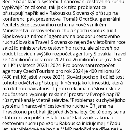
Řeč je například o systému financování cestovního ruchu
vyplývající ze zákona, tak jak k této problematice
přistupují například v Rakousku. Slovenský přístup na
konferenci pak prezentoval Tomáš Ondrčka, generální
ředitel sekce cestovního ruchu na nově vzniklém
Ministerstvu cestovného ruchu a športu spolu s Judit
Šipekiovou z národní agentury na podporu cestovního
ruchu Slovakia Travel. Slovensko nejen že v letošním roce
založilo ministerstvo cestovního ruchu, ale zároveň po
období covidu navýšilo rozpočet agentury Slovakia Travel
ze 14 milionů eur v roce 2021 na 26 milionů eur (cca 650
mil. Kč.) v letech 2023 i 2024. Pro porovnání rozpočet
agentury CzechTourism pro rok 2024 je 400 milionů Kč
(430 mil. Kč ještě v roce 2021). Slováci pochopili důležitost
tohoto odvětví a přistupují k němu jako k investici, která
má dobrou návratnost. I proto reklama na Slovensko v
současnosti vyplňuje reklamní prostor v Evropě napříč
různými kanály včetně televize. “Problematiku chybějícího
systému financování cestovního ruchu v ČR jsme na
Travelconu probírali již před dvěma lety. Od té doby se na
státní úrovni příliš nestalo, například vznik zákona o
cestovním ruchu po vzoru Rakouska iniciujeme již řadu
let, ale výhledově se ho dle MMR nedočkáme dříve než v