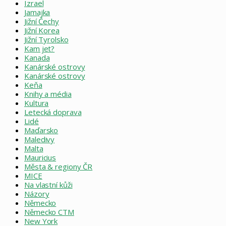
Izrael
Jamajka
Jižní Čechy
Jižní Korea
Jižní Tyrolsko
Kam jet?
Kanada
Kanárské ostrovy
Kanárské ostrovy
Keňa
Knihy a média
Kultura
Letecká doprava
Lidé
Maďarsko
Maledivy
Malta
Mauricius
Města & regiony ČR
MICE
Na vlastní kůži
Názory
Německo
Německo CTM
New York