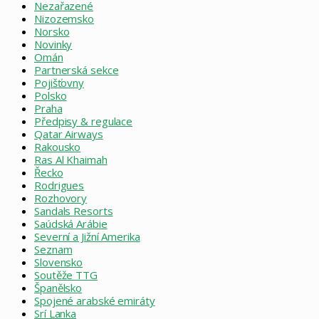
Nezařazené
Nizozemsko
Norsko
Novinky
Omán
Partnerská sekce
Pojišťovny
Polsko
Praha
Předpisy & regulace
Qatar Airways
Rakousko
Ras Al Khaimah
Řecko
Rodrigues
Rozhovory
Sandals Resorts
Saúdská Arábie
Severní a Jižní Amerika
Seznam
Slovensko
Soutěže TTG
Španělsko
Spojené arabské emiráty
Srí Lanka