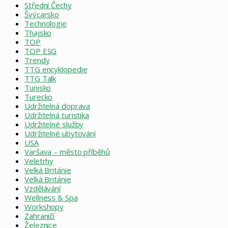
Střední Čechy
Švýcarsko
Technologie
Thajsko
TOP
TOP ESG
Trendy
TTG encyklopedie
TTG Talk
Tunisko
Turecko
Udržitelná doprava
Udržitelná turistika
Udržitelné služby
Udržitelné ubytování
USA
Varšava – město příběhů
Veletrhy
Velká Británie
Velká Británie
Vzdělávání
Wellness & Spa
Workshopy
Zahraničí
Železnice