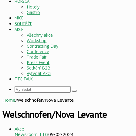
HORECA
Hotely
Gastro
MICE
SOUTĚŽE
AKCE
Všechny akce
Workshop
Contracting Day
Conference
Trade Fair
Press Event
Setkání B2B
Vytvořit Akci
TTG TALK
Vyhledat
Home
/
Welschnofen/Nova Levante
Welschnofen/Nova Levante
Akce
Newsroom TTG
09/02/2024