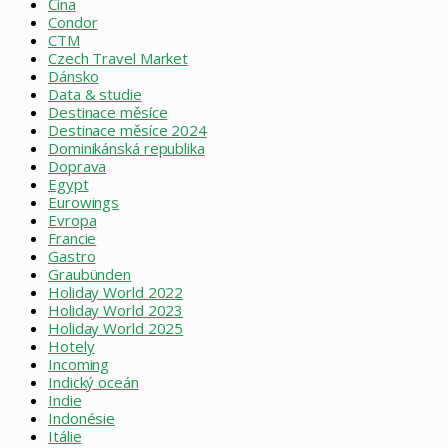
Čína
Condor
CTM
Czech Travel Market
Dánsko
Data & studie
Destinace měsíce
Destinace měsíce 2024
Dominikánská republika
Doprava
Egypt
Eurowings
Evropa
Francie
Gastro
Graubünden
Holiday World 2022
Holiday World 2023
Holiday World 2025
Hotely
Incoming
Indický oceán
Indie
Indonésie
Itálie