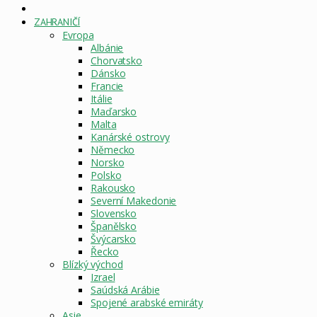
DOMOVSKÁ
STRÁNKA
ZAHRANIČÍ
Evropa
Albánie
Chorvatsko
Dánsko
Francie
Itálie
Maďarsko
Malta
Kanárské ostrovy
Německo
Norsko
Polsko
Rakousko
Severní Makedonie
Slovensko
Španělsko
Švýcarsko
Řecko
Blízký východ
Izrael
Saúdská Arábie
Spojené arabské emiráty
Asie