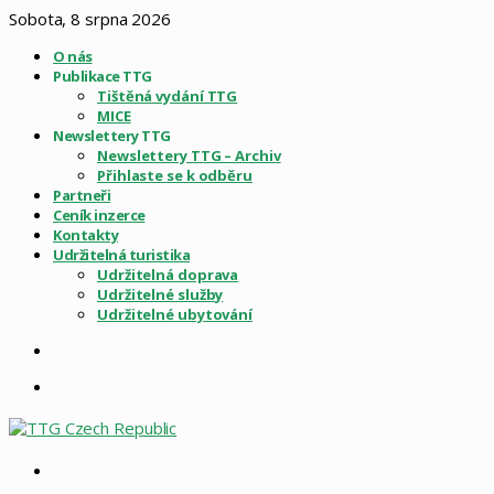
Sobota, 8 srpna 2026
O nás
Publikace TTG
Tištěná vydání TTG
MICE
Newslettery TTG
Newslettery TTG – Archiv
Přihlaste se k odběru
Partneři
Ceník inzerce
Kontakty
Udržitelná turistika
Udržitelná doprava
Udržitelné služby
Udržitelné ubytování
Sidebar
Menu
Vyhledat