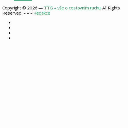
Copyright © 2026 —
TTG – vše o cestovním ruchu
. All Rights
Reserved. – – –
Redakce
Facebook
X
Instagram
RSS
Back
to
top
button