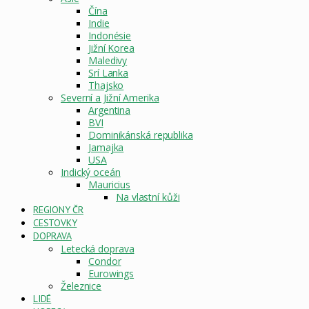
Čína
Indie
Indonésie
Jižní Korea
Maledivy
Srí Lanka
Thajsko
Severní a Jižní Amerika
Argentina
BVI
Dominikánská republika
Jamajka
USA
Indický oceán
Mauricius
Na vlastní kůži
REGIONY ČR
CESTOVKY
DOPRAVA
Letecká doprava
Condor
Eurowings
Železnice
LIDÉ