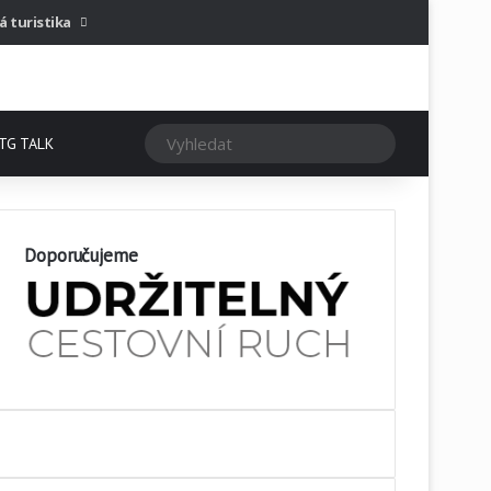
Sidebar
á turistika
Vyhledat
TG TALK
Doporučujeme