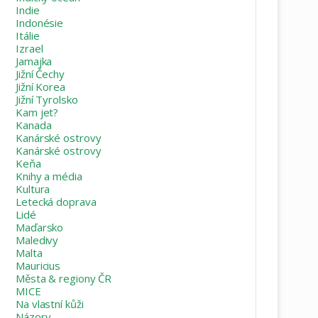
Indie
Indonésie
Itálie
Izrael
Jamajka
Jižní Čechy
Jižní Korea
Jižní Tyrolsko
Kam jet?
Kanada
Kanárské ostrovy
Kanárské ostrovy
Keňa
Knihy a média
Kultura
Letecká doprava
Lidé
Maďarsko
Maledivy
Malta
Mauricius
Města & regiony ČR
MICE
Na vlastní kůži
Názory