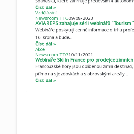
Španělsku, které zahrnuje především 4 autonomní
Číst dál »
Vzdělávání
Newsroom TTG
09/08/2023
AVIAREPS zahajuje sérii webinářů “Tourism 
Webináře poskytují cenné informace o trhu profe
16. srpna a bude…
Číst dál »
Akce
Newsroom TTG
10/11/2021
Webináře Ski in France pro prodejce zimních
Francouzské hory jsou oblíbenou zimní destinací
přímo na sjezdovkách a s obrovskými areály…
Číst dál »