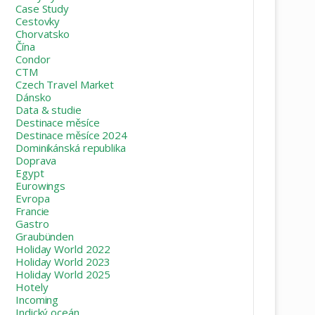
Case Study
Cestovky
Chorvatsko
Čína
Condor
CTM
Czech Travel Market
Dánsko
Data & studie
Destinace měsíce
Destinace měsíce 2024
Dominikánská republika
Doprava
Egypt
Eurowings
Evropa
Francie
Gastro
Graubünden
Holiday World 2022
Holiday World 2023
Holiday World 2025
Hotely
Incoming
Indický oceán