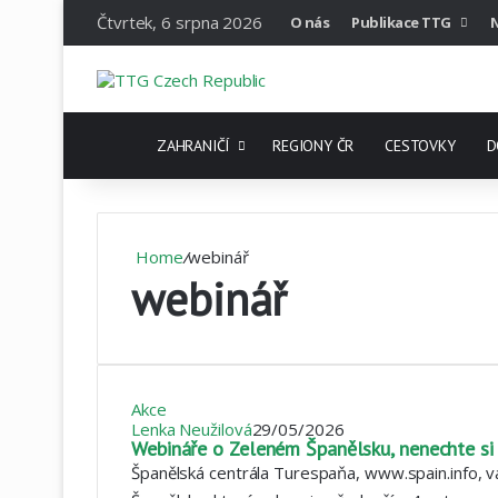
Čtvrtek, 6 srpna 2026
O nás
Publikace TTG
DOMOVSKÁ STRÁNKA
ZAHRANIČÍ
REGIONY ČR
CESTOVKY
D
Home
/
webinář
webinář
Akce
Lenka Neužilová
29/05/2026
Webináře o Zeleném Španělsku, nenechte si uj
Španělská centrála Turespaňa, www.spain.info, 