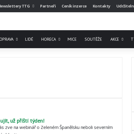
Newslettery TTG
Partneři
Ceník inzerce
Kontakty
Udržiteln
OPRAVA
LIDÉ
HORECA
MICE
SOUTĚŽE
AKCE
T
ít, už příští týden!
vás zve na webinář o Zeleném Španělsku neboli severním