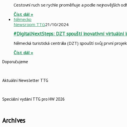
Cestovní ruch se rychle proměňuje a podle nejnovějších odh
Číst dál »
Německo
Newsroom TTG
21/10/2024
#DigitalNextSteps: DZT spouští inovativní virtuální
Německá turistická centrála (DZT) spouští svůj první projekt
Číst dál »
Doporučujeme
Aktuální Newsletter TTG
Speciální vydání TTG pro HW 2026
Archives