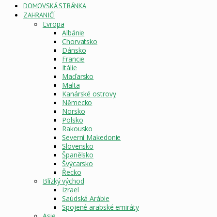
DOMOVSKÁ STRÁNKA
ZAHRANIČÍ
Evropa
Albánie
Chorvatsko
Dánsko
Francie
Itálie
Maďarsko
Malta
Kanárské ostrovy
Německo
Norsko
Polsko
Rakousko
Severní Makedonie
Slovensko
Španělsko
Švýcarsko
Řecko
Blízký východ
Izrael
Saúdská Arábie
Spojené arabské emiráty
Asie