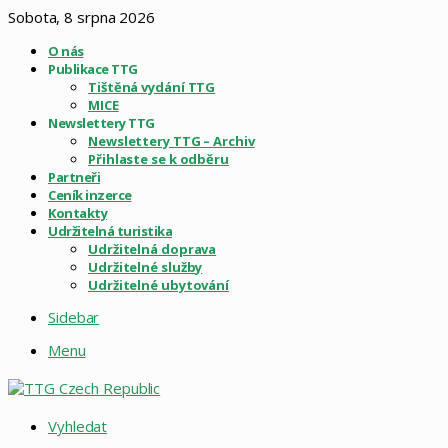
Sobota, 8 srpna 2026
O nás
Publikace TTG
Tištěná vydání TTG
MICE
Newslettery TTG
Newslettery TTG – Archiv
Přihlaste se k odběru
Partneři
Ceník inzerce
Kontakty
Udržitelná turistika
Udržitelná doprava
Udržitelné služby
Udržitelné ubytování
Sidebar
Menu
Vyhledat