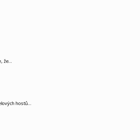
e, že…
telových hostů…