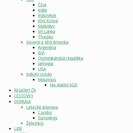
Čína
Indie
Indonésie
Jižní Korea
Maledivy
Srí Lanka
Thajsko
Severní a Jižní Amerika
Argentina
BVI
Dominikánská republika
Jamajka
USA
Indický oceán
Mauricius
Na vlastní kůži
REGIONY ČR
CESTOVKY
DOPRAVA
Letecká doprava
Condor
Eurowings
Železnice
LIDÉ