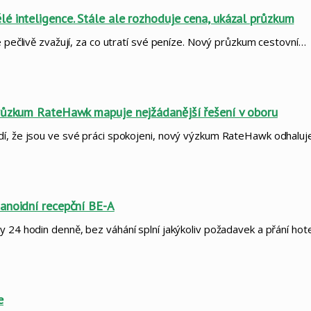
é inteligence. Stále ale rozhoduje cena, ukázal průzkum
e pečlivě zvažují, za co utratí své peníze. Nový průzkum cestovní…
Průzkum RateHawk mapuje nejžádanější řešení v oboru
dí, že jsou ve své práci spokojeni, nový výzkum RateHawk odhaluj
manoidní recepční BE-A
y 24 hodin denně, bez váhání splní jakýkoliv požadavek a přání ho
e