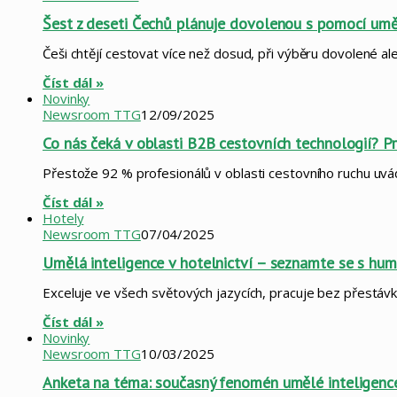
Šest z deseti Čechů plánuje dovolenou s pomocí uměl
Češi chtějí cestovat více než dosud, při výběru dovolené al
Číst dál »
Novinky
Newsroom TTG
12/09/2025
Co nás čeká v oblasti B2B cestovních technologií? 
Přestože 92 % profesionálů v oblasti cestovního ruchu uvá
Číst dál »
Hotely
Newsroom TTG
07/04/2025
Umělá inteligence v hotelnictví – seznamte se s hu
Exceluje ve všech světových jazycích, pracuje bez přestávk
Číst dál »
Novinky
Newsroom TTG
10/03/2025
Anketa na téma: současný fenomén umělé inteligenc