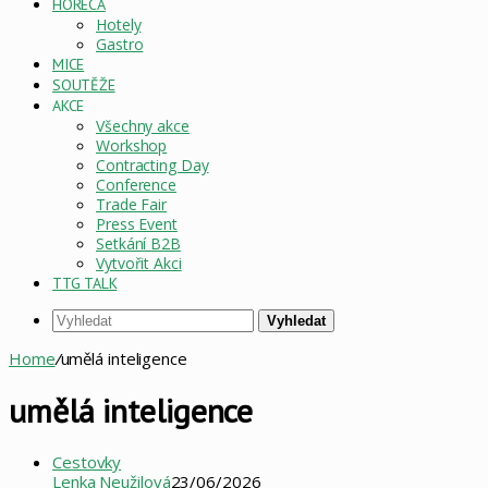
HORECA
Hotely
Gastro
MICE
SOUTĚŽE
AKCE
Všechny akce
Workshop
Contracting Day
Conference
Trade Fair
Press Event
Setkání B2B
Vytvořit Akci
TTG TALK
Vyhledat
Home
/
umělá inteligence
umělá inteligence
Cestovky
Lenka Neužilová
23/06/2026