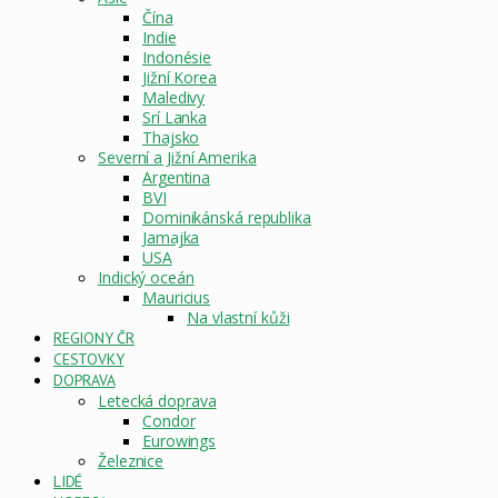
Čína
Indie
Indonésie
Jižní Korea
Maledivy
Srí Lanka
Thajsko
Severní a Jižní Amerika
Argentina
BVI
Dominikánská republika
Jamajka
USA
Indický oceán
Mauricius
Na vlastní kůži
REGIONY ČR
CESTOVKY
DOPRAVA
Letecká doprava
Condor
Eurowings
Železnice
LIDÉ