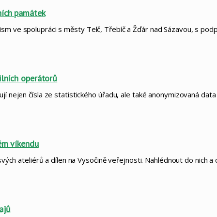
ních památek
rism ve spolupráci s městy Telč, Třebíč a Žďár nad Sázavou, s po
ilních operátorů
ují nejen čísla ze statistického úřadu, ale také anonymizovaná dat
vém víkendu
 svých ateliérů a dílen na Vysočině veřejnosti. Nahlédnout do nich 
ajů