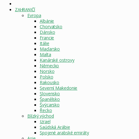
DOMOVSKÁ
STRÁNKA
ZAHRANIČÍ
Evropa
Albánie
Chorvatsko
Dánsko
Francie
Itálie
Maďarsko
Malta
Kanárské ostrovy
Německo
Norsko
Polsko
Rakousko
Severní Makedonie
Slovensko
Španělsko
Švýcarsko
Řecko
Blízký východ
Izrael
Saúdská Arábie
Spojené arabské emiráty
Asie