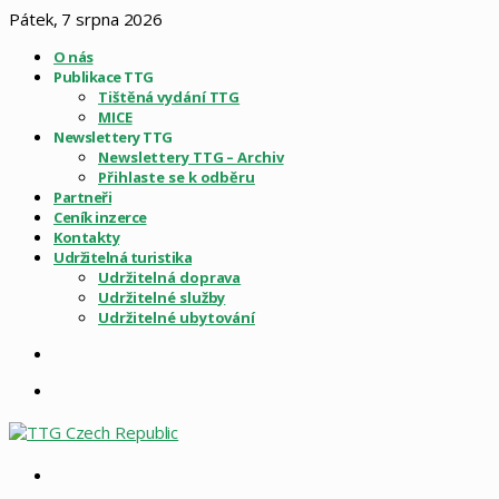
Pátek, 7 srpna 2026
O nás
Publikace TTG
Tištěná vydání TTG
MICE
Newslettery TTG
Newslettery TTG – Archiv
Přihlaste se k odběru
Partneři
Ceník inzerce
Kontakty
Udržitelná turistika
Udržitelná doprava
Udržitelné služby
Udržitelné ubytování
Sidebar
Menu
Vyhledat