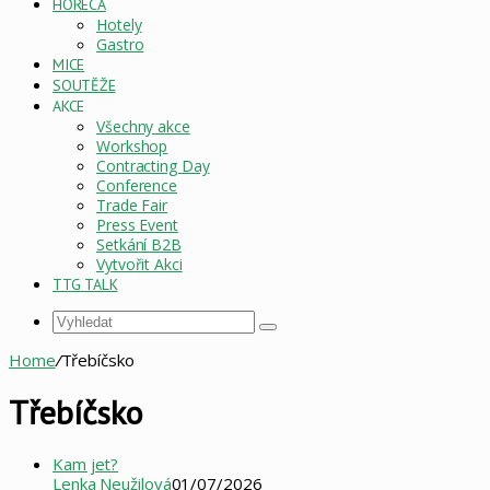
HORECA
Hotely
Gastro
MICE
SOUTĚŽE
AKCE
Všechny akce
Workshop
Contracting Day
Conference
Trade Fair
Press Event
Setkání B2B
Vytvořit Akci
TTG TALK
Vyhledat
Home
/
Třebíčsko
Třebíčsko
Kam jet?
Lenka Neužilová
01/07/2026