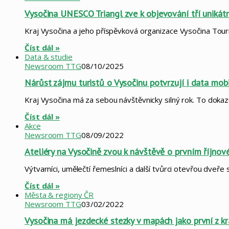
Vysočina UNESCO Triangl zve k objevování tří unikát
Kraj Vysočina a jeho příspěvková organizace Vysočina Tou
Číst dál »
Data & studie
Newsroom TTG
08/10/2025
Nárůst zájmu turistů o Vysočinu potvrzují i data mob
Kraj Vysočina má za sebou návštěvnicky silný rok. To dokaz
Číst dál »
Akce
Newsroom TTG
08/09/2022
Ateliéry na Vysočině zvou k návštěvě o prvním říjno
Výtvarníci, umělečtí řemeslníci a další tvůrci otevřou dveře
Číst dál »
Města & regiony ČR
Newsroom TTG
03/02/2022
Vysočina má jezdecké stezky v mapách jako první z kr