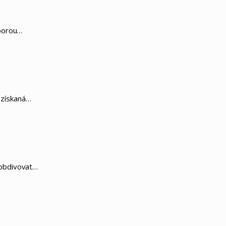
dporou…
a získaná…
a obdivovat…