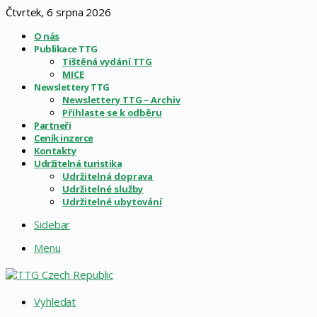
Čtvrtek, 6 srpna 2026
O nás
Publikace TTG
Tištěná vydání TTG
MICE
Newslettery TTG
Newslettery TTG – Archiv
Přihlaste se k odběru
Partneři
Ceník inzerce
Kontakty
Udržitelná turistika
Udržitelná doprava
Udržitelné služby
Udržitelné ubytování
Sidebar
Menu
Vyhledat