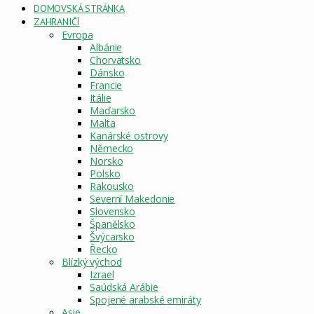
DOMOVSKÁ STRÁNKA
ZAHRANIČÍ
Evropa
Albánie
Chorvatsko
Dánsko
Francie
Itálie
Maďarsko
Malta
Kanárské ostrovy
Německo
Norsko
Polsko
Rakousko
Severní Makedonie
Slovensko
Španělsko
Švýcarsko
Řecko
Blízký východ
Izrael
Saúdská Arábie
Spojené arabské emiráty
Asie