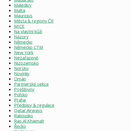
Maledivy
Malta
Mauricius
Města & regiony ČR
MICE
Na vlastní kůži
Názory
Německo
Německo CTM
New York
Nezařazené
Nizozemsko
Norsko
Novinky
Omán
Partnerská sekce
Pojišťovny
Polsko
Praha
Předpisy & regulace
Qatar Airways
Rakousko
Ras Al Khaimah
Řecko