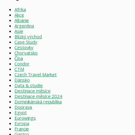
Afrika
Akce
Albánie
Argentina
Asie
Blízký východ
Case Study
Cestovky
Chorvatsko
Čína
Condor
CTM
Czech Travel Market
Dánsko
Data & studie
Destinace měsíce
Destinace měsíce 2024
Dominikánská republika
Doprava
Egypt
Eurowings
Evropa
Francie
Gastro