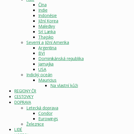
Čína
Indie
Indonésie
Jižní Korea
Maledivy
Srí Lanka
Thajsko
Severní a Jižní Amerika
Argentina
BVI
Dominikánská republika
Jamajka
USA
Indický oceán
Mauricius
Na vlastní kůži
REGIONY ČR
CESTOVKY
DOPRAVA
Letecká doprava
Condor
Eurowings
Železnice
LIDÉ