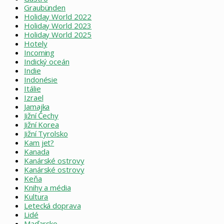
Graubünden
Holiday World 2022
Holiday World 2023
Holiday World 2025
Hotely
Incoming
Indický oceán
Indie
Indonésie
Itálie
Izrael
Jamajka
Jižní Čechy
Jižní Korea
Jižní Tyrolsko
Kam jet?
Kanada
Kanárské ostrovy
Kanárské ostrovy
Keňa
Knihy a média
Kultura
Letecká doprava
Lidé
Maďarsko