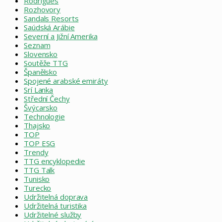
Rodrigues
Rozhovory
Sandals Resorts
Saúdská Arábie
Severní a Jižní Amerika
Seznam
Slovensko
Soutěže TTG
Španělsko
Spojené arabské emiráty
Srí Lanka
Střední Čechy
Švýcarsko
Technologie
Thajsko
TOP
TOP ESG
Trendy
TTG encyklopedie
TTG Talk
Tunisko
Turecko
Udržitelná doprava
Udržitelná turistika
Udržitelné služby