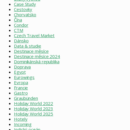
Case Study
Cestovky
Chorvatsko
Čína
Condor
CTM
Czech Travel Market
Dánsko
Data & studie
Destinace měsíce
Destinace měsíce 2024
Dominikánská republika
Doprava
Egypt
Eurowings
Evropa
Francie
Gastro
Graubünden
Holiday World 2022
Holiday World 2023
Holiday World 2025
Hotely
Incoming
Indický oceán