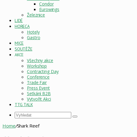
Condor
Eurowings
Železnice
LIDÉ
HORECA
Hotely
Gastro
MICE
SOUTĚŽE
AKCE
Všechny akce
Workshop
Contracting Day
Conference
Trade Fair
Press Event
Setkání B2B
Vytvořit Akci
TTG TALK
Vyhledat
Home
/
Shark Reef