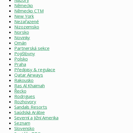
Německo
Německo CTM
New York
Nezařazené
Nizozemsko
Norsko
Novinky
Omán
Partnerská sekce
Pojišťovny
Polsko
Praha
Předpisy & regulace
Qatar Airways
Rakousko
Ras Al Khaimah
Řecko
Rodrigues
Rozhovory
Sandals Resorts
Saúdská Arábie
Severní a Jižní Amerika
Seznam
Slovensko