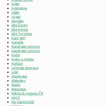
Indie
Indonésie
Itálie
Izrael
Jamajka
Jižní Čechy
Jižní Korea
Jižní Tyrolsko
Kam jet?
Kanada
Kanárské ostrovy
Kanárské ostrovy
Keňa
Knihy a média
Kultura
Letecká doprava
Lidé
Maďarsko
Maledivy
Malta
Mauricius
Města & regiony ČR
MICE
Na vlastní kůži
Názory