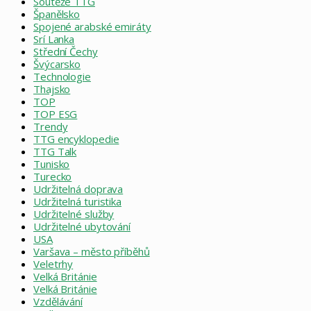
Soutěže TTG
Španělsko
Spojené arabské emiráty
Srí Lanka
Střední Čechy
Švýcarsko
Technologie
Thajsko
TOP
TOP ESG
Trendy
TTG encyklopedie
TTG Talk
Tunisko
Turecko
Udržitelná doprava
Udržitelná turistika
Udržitelné služby
Udržitelné ubytování
USA
Varšava – město příběhů
Veletrhy
Velká Británie
Velká Británie
Vzdělávání