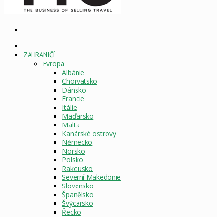
Vyhledat
DOMOVSKÁ
STRÁNKA
ZAHRANIČÍ
Evropa
Albánie
Chorvatsko
Dánsko
Francie
Itálie
Maďarsko
Malta
Kanárské ostrovy
Německo
Norsko
Polsko
Rakousko
Severní Makedonie
Slovensko
Španělsko
Švýcarsko
Řecko