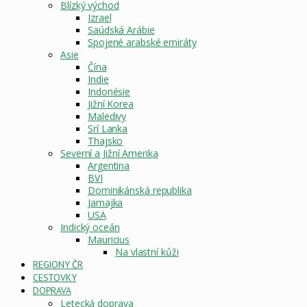
Blízký východ
Izrael
Saúdská Arábie
Spojené arabské emiráty
Asie
Čína
Indie
Indonésie
Jižní Korea
Maledivy
Srí Lanka
Thajsko
Severní a Jižní Amerika
Argentina
BVI
Dominikánská republika
Jamajka
USA
Indický oceán
Mauricius
Na vlastní kůži
REGIONY ČR
CESTOVKY
DOPRAVA
Letecká doprava