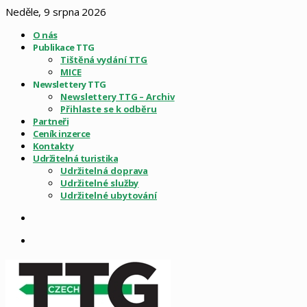
Neděle, 9 srpna 2026
O nás
Publikace TTG
Tištěná vydání TTG
MICE
Newslettery TTG
Newslettery TTG – Archiv
Přihlaste se k odběru
Partneři
Ceník inzerce
Kontakty
Udržitelná turistika
Udržitelná doprava
Udržitelné služby
Udržitelné ubytování
Sidebar
Menu