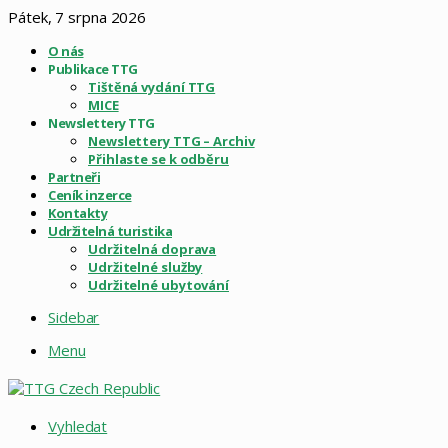
Pátek, 7 srpna 2026
O nás
Publikace TTG
Tištěná vydání TTG
MICE
Newslettery TTG
Newslettery TTG – Archiv
Přihlaste se k odběru
Partneři
Ceník inzerce
Kontakty
Udržitelná turistika
Udržitelná doprava
Udržitelné služby
Udržitelné ubytování
Sidebar
Menu
Vyhledat