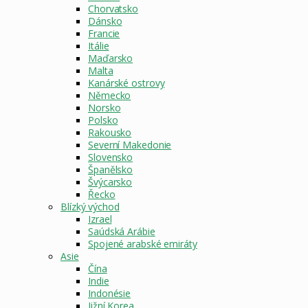
Chorvatsko
Dánsko
Francie
Itálie
Maďarsko
Malta
Kanárské ostrovy
Německo
Norsko
Polsko
Rakousko
Severní Makedonie
Slovensko
Španělsko
Švýcarsko
Řecko
Blízký východ
Izrael
Saúdská Arábie
Spojené arabské emiráty
Asie
Čína
Indie
Indonésie
Jižní Korea