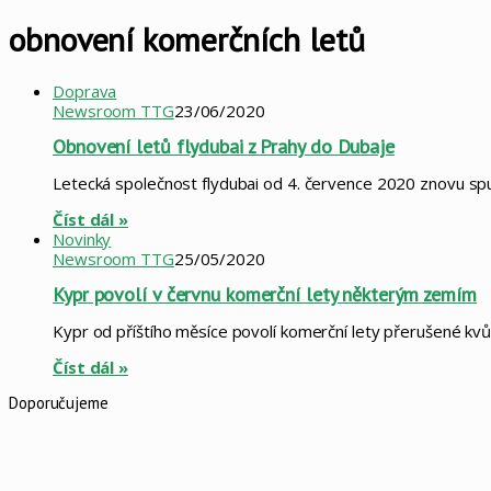
obnovení komerčních letů
Doprava
Newsroom TTG
23/06/2020
Obnovení letů flydubai z Prahy do Dubaje
Letecká společnost flydubai od 4. července 2020 znovu spu
Číst dál »
Novinky
Newsroom TTG
25/05/2020
Kypr povolí v červnu komerční lety některým zemím
Kypr od příštího měsíce povolí komerční lety přerušené kv
Číst dál »
Doporučujeme