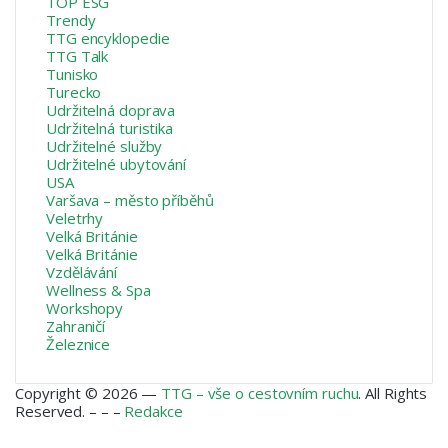
TOP ESG
Trendy
TTG encyklopedie
TTG Talk
Tunisko
Turecko
Udržitelná doprava
Udržitelná turistika
Udržitelné služby
Udržitelné ubytování
USA
Varšava – město příběhů
Veletrhy
Velká Británie
Velká Británie
Vzdělávání
Wellness & Spa
Workshopy
Zahraničí
Železnice
Copyright © 2026 —
TTG – vše o cestovním ruchu
. All Rights
Reserved. – – –
Redakce
Facebook
X