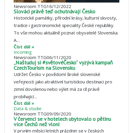
Newsroom TTG
16/12/2022
Slováci právě teď ochutnávají Česko
Historické památky, přírodní krásy, kulturní skvosty,
tradice i gastronomické speciality České republiky.
To vše mohou aktuálně poznat obyvatelé Slovenska.
A…
Číst dál »
Incoming
Newsroom TTG
06/11/2020
„Naštuduj si #světovéČesko“ vyzývá kampaň
CzechTourism na Slovensku
Udržet Česko v povědomí široké slovenské
veřejnosti jako atraktivní turistickou destinaci pro
zimní dovolenou nebo výlet má za cíl právě
probíhající…
Číst dál »
Data & studie
Newsroom TTG
09/09/2020
V červenci se v hotelech ubytovalo o pětinu
více Čechů než vloni
V prvním měsíci letních prázdnin se v českých