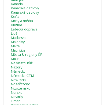
Kanada
Kanárské ostrovy
Kanárské ostrovy
Keňa
Knihy a média
Kultura
Letecká doprava
Lidé
Maďarsko
Maledivy
Malta
Mauricius
Města & regiony ČR
MICE
Na vlastní kůži
Názory
Německo
Německo CTM
New York
Nezařazené
Nizozemsko
Norsko
Novinky
Omán
Partnerská sekce