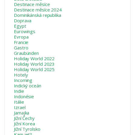
Destinace měsíce
Destinace měsíce 2024
Dominikánská republika
Doprava
Egypt
Eurowings
Evropa
Francie
Gastro
Graubünden
Holiday World 2022
Holiday World 2023
Holiday World 2025
Hotely
Incoming
Indický oceán
Indie
Indonésie
Itálie
Izrael
Jamajka
Jižní Čechy
Jižní Korea
Jižní Tyrolsko
Kam jet?