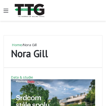
Menu
V
Home
/
Nora Gill
Nora Gill
Data & studie