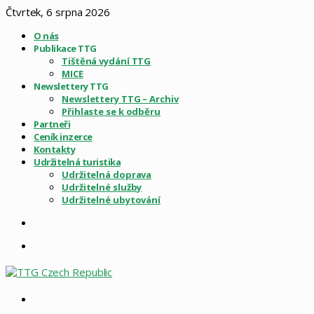
Čtvrtek, 6 srpna 2026
O nás
Publikace TTG
Tištěná vydání TTG
MICE
Newslettery TTG
Newslettery TTG – Archiv
Přihlaste se k odběru
Partneři
Ceník inzerce
Kontakty
Udržitelná turistika
Udržitelná doprava
Udržitelné služby
Udržitelné ubytování
Sidebar
Menu
Vyhledat