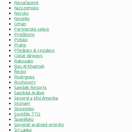
Nezařazené
Nizozemsko
Norsko
Novinky
Omán
Partnerská sekce
Pojišťovny
Polsko
Praha
Předpisy & regulace
Qatar Airways
Rakousko
Ras Al Khaimah
Řecko
Rodrigues
Rozhovory
Sandals Resorts
Saúdská Arábie
Severní a Jižní Amerika
Seznam
Slovensko
Soutěže TTG
Španělsko
Spojené arabské emiráty
Srí Lanka