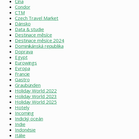
Čína
Condor
CTM
Czech Travel Market
Dánsko
Data & studie
Destinace měsíce
Destinace měsíce 2024
Dominikánská republika
Doprava
Egypt
Eurowings
Evropa
Francie
Gastro
Graubünden
Holiday World 2022
Holiday World 2023
Holiday World 2025
Hotely
Incoming
Indický oceán
Indie
Indonésie
Itálie