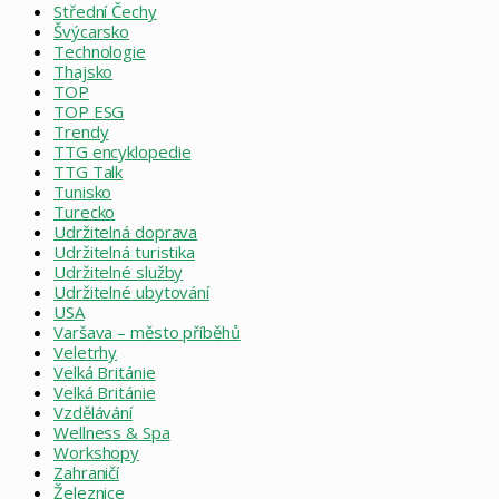
Střední Čechy
Švýcarsko
Technologie
Thajsko
TOP
TOP ESG
Trendy
TTG encyklopedie
TTG Talk
Tunisko
Turecko
Udržitelná doprava
Udržitelná turistika
Udržitelné služby
Udržitelné ubytování
USA
Varšava – město příběhů
Veletrhy
Velká Británie
Velká Británie
Vzdělávání
Wellness & Spa
Workshopy
Zahraničí
Železnice