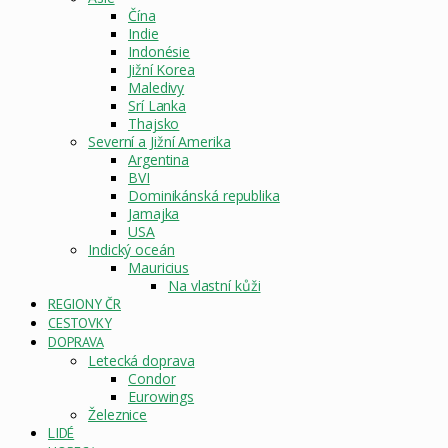
Čína
Indie
Indonésie
Jižní Korea
Maledivy
Srí Lanka
Thajsko
Severní a Jižní Amerika
Argentina
BVI
Dominikánská republika
Jamajka
USA
Indický oceán
Mauricius
Na vlastní kůži
REGIONY ČR
CESTOVKY
DOPRAVA
Letecká doprava
Condor
Eurowings
Železnice
LIDÉ