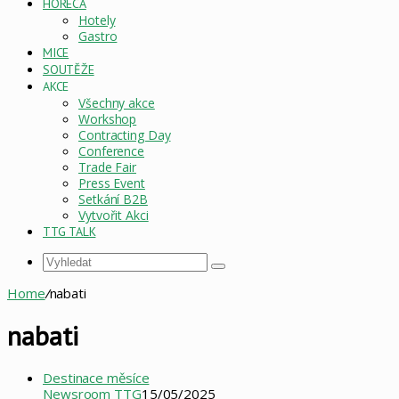
HORECA
Hotely
Gastro
MICE
SOUTĚŽE
AKCE
Všechny akce
Workshop
Contracting Day
Conference
Trade Fair
Press Event
Setkání B2B
Vytvořit Akci
TTG TALK
Vyhledat
Home
/
nabati
nabati
Destinace měsíce
Newsroom TTG
15/05/2025