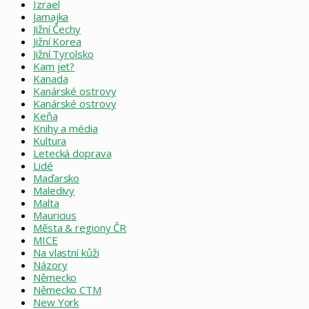
Izrael
Jamajka
Jižní Čechy
Jižní Korea
Jižní Tyrolsko
Kam jet?
Kanada
Kanárské ostrovy
Kanárské ostrovy
Keňa
Knihy a média
Kultura
Letecká doprava
Lidé
Maďarsko
Maledivy
Malta
Mauricius
Města & regiony ČR
MICE
Na vlastní kůži
Názory
Německo
Německo CTM
New York