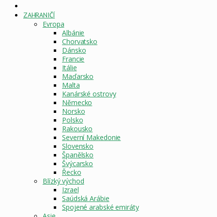
DOMOVSKÁ
STRÁNKA
ZAHRANIČÍ
Evropa
Albánie
Chorvatsko
Dánsko
Francie
Itálie
Maďarsko
Malta
Kanárské ostrovy
Německo
Norsko
Polsko
Rakousko
Severní Makedonie
Slovensko
Španělsko
Švýcarsko
Řecko
Blízký východ
Izrael
Saúdská Arábie
Spojené arabské emiráty
Asie