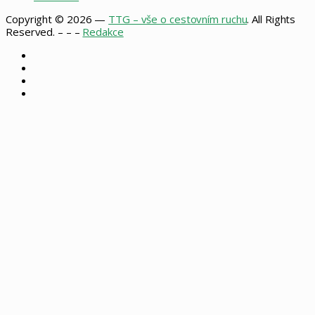
Copyright © 2026 —
TTG – vše o cestovním ruchu
. All Rights
Reserved. – – –
Redakce
Facebook
X
Instagram
RSS
Back
to
top
button