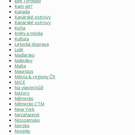
Jižní Tyrolsko
Kam jet?
Kanada
Kanárské ostrovy
Kanárské ostrovy
Keňa
Knihy a média
Kultura
Letecká doprava
Lidé
Maďarsko
Maledivy
Malta
Mauricius
Města & regiony ČR
MICE
Na vlastní kůži
Názory
Německo
Německo CTM
New York
Nezařazené
Nizozemsko
Norsko
Novinky