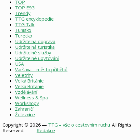
TOP
TOP ESG
Trendy
TTG encyklopedie
TTG Talk
Tunisko
Turecko
Udržitelná doprava
Udržitelná turistika
Udržitelné služby
Udržitelné ubytování
USA
Varšava – město příběhů
Veletrhy
Velká Británie
Velká Británie
Vzdělávání
Wellness & Spa
Workshopy
Zahraničí
Železnice
Copyright © 2026 —
TTG – vše o cestovním ruchu
. All Rights
Reserved. – – –
Redakce