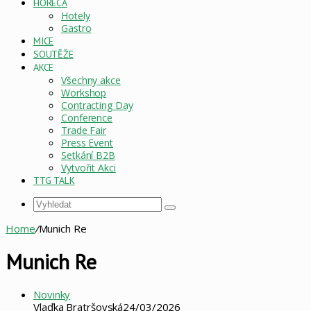
HORECA
Hotely
Gastro
MICE
SOUTĚŽE
AKCE
Všechny akce
Workshop
Contracting Day
Conference
Trade Fair
Press Event
Setkání B2B
Vytvořit Akci
TTG TALK
Vyhledat
Home
/
Munich Re
Munich Re
Novinky
Vlaďka Bratršovská
24/03/2026