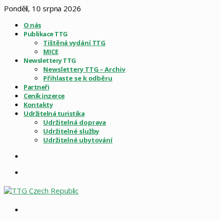
Pondělí, 10 srpna 2026
O nás
Publikace TTG
Tištěná vydání TTG
MICE
Newslettery TTG
Newslettery TTG – Archiv
Přihlaste se k odběru
Partneři
Ceník inzerce
Kontakty
Udržitelná turistika
Udržitelná doprava
Udržitelné služby
Udržitelné ubytování
Sidebar
Menu
Vyhledat