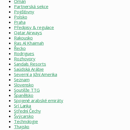
Omán
Partnerská sekce
Pojišťovny
Polsko
Praha
Předpisy & regulace
Qatar Airways
Rakousko
Ras Al Khaimah
Řecko
Rodrigues
Rozhovory
Sandals Resorts
Saúdská Arábie
Severní a Jižní Amerika
Seznam
Slovensko
Soutěže TTG
Španělsko
Spojené arabské emiráty
Srí Lanka
Střední Čechy
Švýcarsko
Technologie
Thajsko