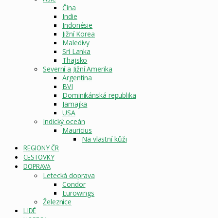
Čína
Indie
Indonésie
Jižní Korea
Maledivy
Srí Lanka
Thajsko
Severní a Jižní Amerika
Argentina
BVI
Dominikánská republika
Jamajka
USA
Indický oceán
Mauricius
Na vlastní kůži
REGIONY ČR
CESTOVKY
DOPRAVA
Letecká doprava
Condor
Eurowings
Železnice
LIDÉ