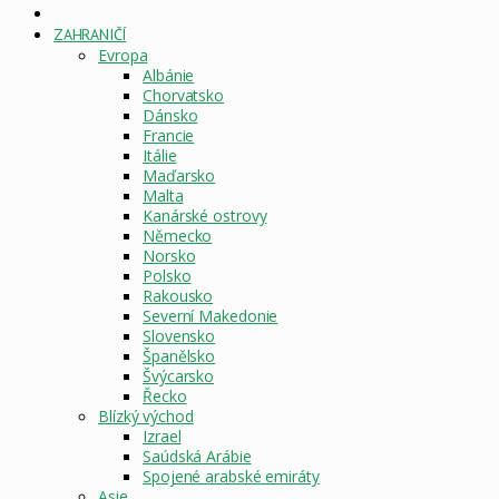
DOMOVSKÁ
STRÁNKA
ZAHRANIČÍ
Evropa
Albánie
Chorvatsko
Dánsko
Francie
Itálie
Maďarsko
Malta
Kanárské ostrovy
Německo
Norsko
Polsko
Rakousko
Severní Makedonie
Slovensko
Španělsko
Švýcarsko
Řecko
Blízký východ
Izrael
Saúdská Arábie
Spojené arabské emiráty
Asie