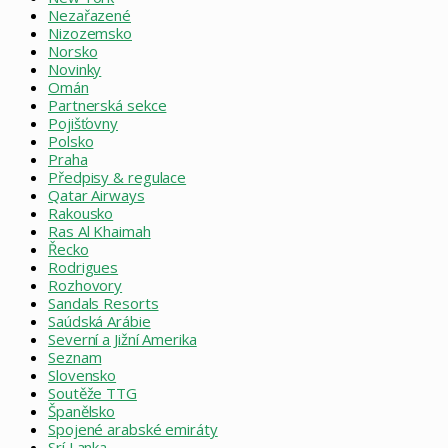
Nezařazené
Nizozemsko
Norsko
Novinky
Omán
Partnerská sekce
Pojišťovny
Polsko
Praha
Předpisy & regulace
Qatar Airways
Rakousko
Ras Al Khaimah
Řecko
Rodrigues
Rozhovory
Sandals Resorts
Saúdská Arábie
Severní a Jižní Amerika
Seznam
Slovensko
Soutěže TTG
Španělsko
Spojené arabské emiráty
Srí Lanka