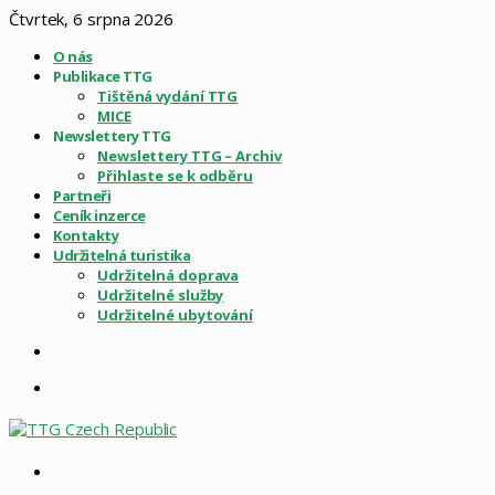
Čtvrtek, 6 srpna 2026
O nás
Publikace TTG
Tištěná vydání TTG
MICE
Newslettery TTG
Newslettery TTG – Archiv
Přihlaste se k odběru
Partneři
Ceník inzerce
Kontakty
Udržitelná turistika
Udržitelná doprava
Udržitelné služby
Udržitelné ubytování
Sidebar
Menu
Vyhledat