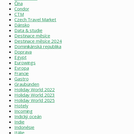
Čína
Condor
CTM
Czech Travel Market
Dánsko
Data & studie
Destinace měsíce
Destinace měsíce 2024
Dominikánská republika
Doprava
Egypt
Eurowings
Evropa
Francie
Gastro
Graubünden
Holiday World 2022
Holiday World 2023
Holiday World 2025
Hotely
Incoming
Indický oceán
Indie
Indonésie
Itálie