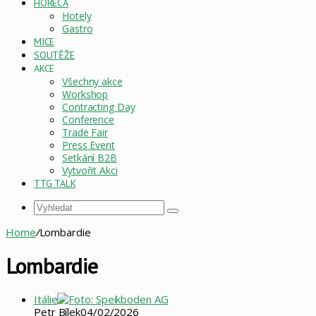
HORECA
Hotely
Gastro
MICE
SOUTĚŽE
AKCE
Všechny akce
Workshop
Contracting Day
Conference
Trade Fair
Press Event
Setkání B2B
Vytvořit Akci
TTG TALK
Vyhledat
Home
/
Lombardie
Lombardie
Itálie
Petr Bílek
04/02/2026