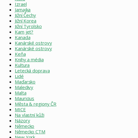
Izrael
Jamajka
Jižní Čechy
Jižní Korea
Jižní Tyrolsko
Kam jet?
Kanada
Kanárské ostrovy
Kanárské ostrovy
Keňa
Knihy a média
Kultura
Letecká doprava
Lidé
Maďarsko
Maledivy
Malta
Mauricius
Města & regiony ČR
MICE
Na vlastní kůži
Názory
Německo
Německo CTM
New York