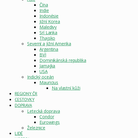
Čína
Indie
Indonésie
Jižní Korea
Maledivy
Srí Lanka
Thajsko
Severní a Jižní Amerika
Argentina
BVI
Dominikánská republika
Jamajka
USA
Indický oceán
Mauricius
Na vlastní kůži
REGIONY ČR
CESTOVKY
DOPRAVA
Letecká doprava
Condor
Eurowings
Železnice
LIDÉ