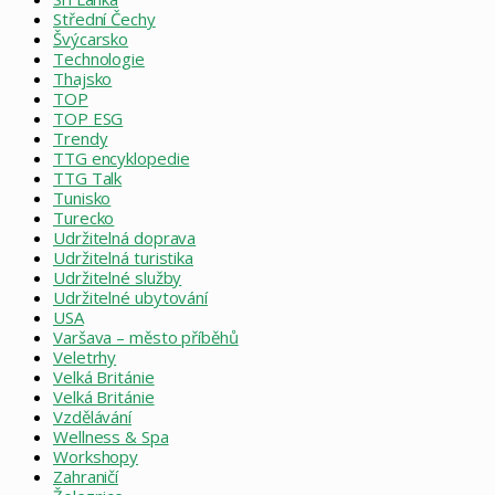
Střední Čechy
Švýcarsko
Technologie
Thajsko
TOP
TOP ESG
Trendy
TTG encyklopedie
TTG Talk
Tunisko
Turecko
Udržitelná doprava
Udržitelná turistika
Udržitelné služby
Udržitelné ubytování
USA
Varšava – město příběhů
Veletrhy
Velká Británie
Velká Británie
Vzdělávání
Wellness & Spa
Workshopy
Zahraničí