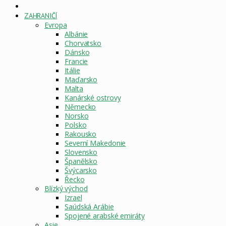
DOMOVSKÁ
STRÁNKA
ZAHRANIČÍ
Evropa
Albánie
Chorvatsko
Dánsko
Francie
Itálie
Maďarsko
Malta
Kanárské ostrovy
Německo
Norsko
Polsko
Rakousko
Severní Makedonie
Slovensko
Španělsko
Švýcarsko
Řecko
Blízký východ
Izrael
Saúdská Arábie
Spojené arabské emiráty
Asie