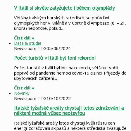
V Itálii si skvěle zalyžujete i během olympiády
Většiny italských horských středisek se pořádání
olympijských her v Miláně a v Cortině d’Ampezzo (8. – 21.
února) nedotkne, pokud…
Číst dál »
Data & studie
Newsroom TTG
05/06/2024
Počet turistů v Itálii byl loni rekordní
Počet turistů v Itálii byl loni na rekordu, většinu tvořili
poprvé od pandemie nemoci covid-19 cizinci. Příjezdy do
ubytovacích zařízení…
Číst dál »
Novinky
Newsroom TTG
10/10/2022
Italské lyžařské areály chystají letos zdražování a
některé možná vůbec neotevřou
Italské lyžařské areály letos chystají kvůli růstu cen
energií zdražování skipasů a některá střediska zvažují, že