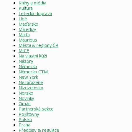
Knihy a média
Kultura
Letecká doprava
Lidé
Maďarsko
Maledivy
Malta
Mauricius
Města & regiony ČR
MICE
Na vlastní kůži
Názory
Německo
Německo CTM
New York
Nezařazené
Nizozemsko
Norsko
Novinky
Omán
Partnerská sekce
Pojišťovny
Polsko
Praha
Předpisy & regulace