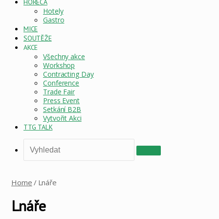
HORECA
Hotely
Gastro
MICE
SOUTĚŽE
AKCE
Všechny akce
Workshop
Contracting Day
Conference
Trade Fair
Press Event
Setkání B2B
Vytvořit Akci
TTG TALK
Vyhledat
Home
/
Lnáře
Lnáře