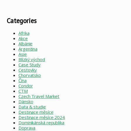
Categories
Afrika
Akce
Albánie
Argentina
Asie
Blízký východ
Case Study
Cestovky
Chorvatsko
Čína
Condor
CTM
Czech Travel Market
Dánsko
Data & studie
Destinace měsíce
Destinace měsíce 2024
Dominikánská republika
Doprava