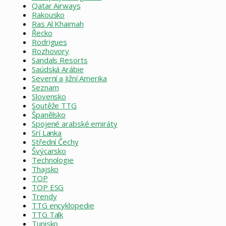
Qatar Airways
Rakousko
Ras Al Khaimah
Řecko
Rodrigues
Rozhovory
Sandals Resorts
Saúdská Arábie
Severní a Jižní Amerika
Seznam
Slovensko
Soutěže TTG
Španělsko
Spojené arabské emiráty
Srí Lanka
Střední Čechy
Švýcarsko
Technologie
Thajsko
TOP
TOP ESG
Trendy
TTG encyklopedie
TTG Talk
Tunisko