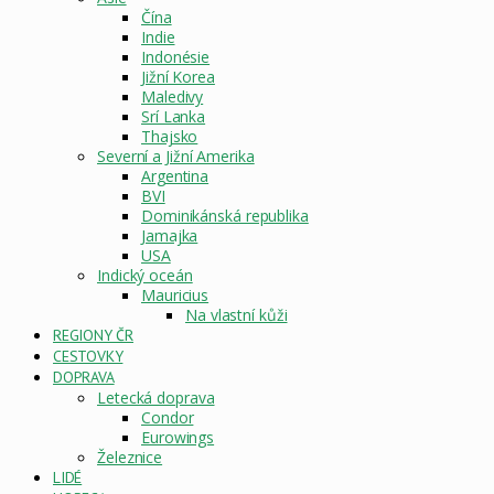
Čína
Indie
Indonésie
Jižní Korea
Maledivy
Srí Lanka
Thajsko
Severní a Jižní Amerika
Argentina
BVI
Dominikánská republika
Jamajka
USA
Indický oceán
Mauricius
Na vlastní kůži
REGIONY ČR
CESTOVKY
DOPRAVA
Letecká doprava
Condor
Eurowings
Železnice
LIDÉ