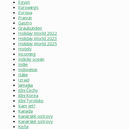
Egypt
Eurowings
Evropa
Francie
Gastro
Graubünden
Holiday World 2022
Holiday World 2023
Holiday World 2025
Hotely
Incoming
Indický oceán
Indie
Indonésie
Itálie
Izrael
Jamajka
Jižní Čechy
Jižní Korea
Jižní Tyrolsko
Kam jet?
Kanada
Kanárské ostrovy
Kanárské ostrovy
Keňa