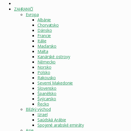
DOMOVSKÁ
STRÁNKA
ZAHRANIČÍ
Evropa
Albánie
Chorvatsko
Dánsko
Francie
Itálie
Maďarsko
Malta
Kanárské ostrovy
Německo
Norsko
Polsko
Rakousko
Severní Makedonie
Slovensko
Španělsko
Švýcarsko
Řecko
Blízký východ
Izrael
Saúdská Arábie
Spojené arabské emiráty
Asie