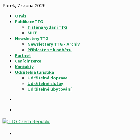
Pátek, 7 srpna 2026
O nás
Publikace TTG
Tištěná vydání TTG
MICE
Newslettery TTG
Newslettery TTG – Archiv
Přihlaste se k odběru
Partneři
Ceník inzerce
Kontakty
Udržitelná turistika
Udržitelná doprava
Udržitelné služby
Udržitelné ubytování
Sidebar
Menu
Vyhledat