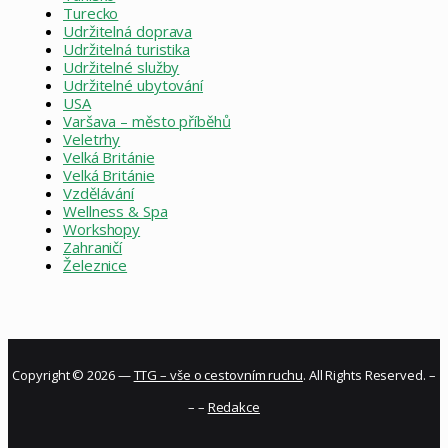
Turecko
Udržitelná doprava
Udržitelná turistika
Udržitelné služby
Udržitelné ubytování
USA
Varšava – město příběhů
Veletrhy
Velká Británie
Velká Británie
Vzdělávání
Wellness & Spa
Workshopy
Zahraničí
Železnice
Copyright © 2026 —
TTG – vše o cestovním ruchu
. All Rights Reserved. –
– –
Redakce