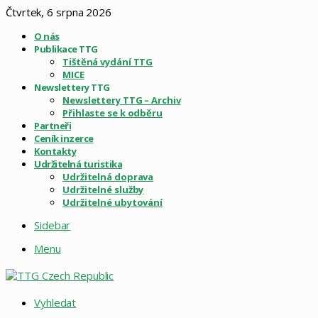
Čtvrtek, 6 srpna 2026
O nás
Publikace TTG
Tištěná vydání TTG
MICE
Newslettery TTG
Newslettery TTG – Archiv
Přihlaste se k odběru
Partneři
Ceník inzerce
Kontakty
Udržitelná turistika
Udržitelná doprava
Udržitelné služby
Udržitelné ubytování
Sidebar
Menu
Vyhledat