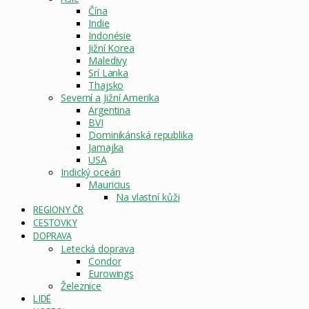
Čína
Indie
Indonésie
Jižní Korea
Maledivy
Srí Lanka
Thajsko
Severní a Jižní Amerika
Argentina
BVI
Dominikánská republika
Jamajka
USA
Indický oceán
Mauricius
Na vlastní kůži
REGIONY ČR
CESTOVKY
DOPRAVA
Letecká doprava
Condor
Eurowings
Železnice
LIDÉ