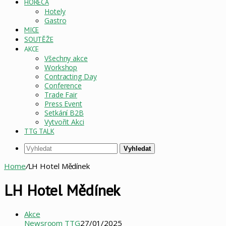
HORECA
Hotely
Gastro
MICE
SOUTĚŽE
AKCE
Všechny akce
Workshop
Contracting Day
Conference
Trade Fair
Press Event
Setkání B2B
Vytvořit Akci
TTG TALK
Vyhledat
Home
/
LH Hotel Mědínek
LH Hotel Mědínek
Akce
Newsroom TTG
27/01/2025