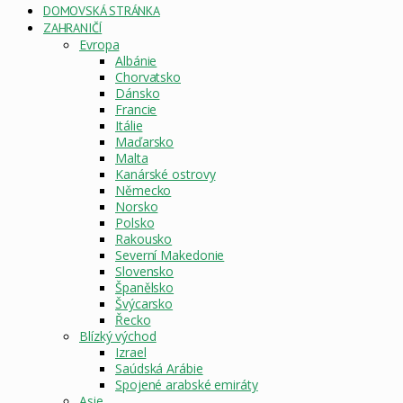
DOMOVSKÁ STRÁNKA
ZAHRANIČÍ
Evropa
Albánie
Chorvatsko
Dánsko
Francie
Itálie
Maďarsko
Malta
Kanárské ostrovy
Německo
Norsko
Polsko
Rakousko
Severní Makedonie
Slovensko
Španělsko
Švýcarsko
Řecko
Blízký východ
Izrael
Saúdská Arábie
Spojené arabské emiráty
Asie