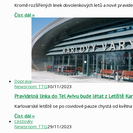
Kromě rozšířených linek dovolenkových letů a nové pravidelné
Číst dál »
Doprava
Newsroom TTG
30/11/2023
Pravidelná linka do Tel Avivu bude létat z Letiště K
Karlovarské letiště se po covidové pauze chystá od května
Číst dál »
Cestovky
Newsroom TTG
29/11/2023