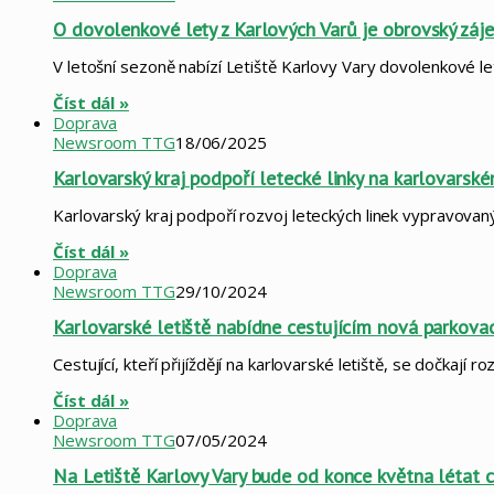
O dovolenkové lety z Karlových Varů je obrovský zájem
V letošní sezoně nabízí Letiště Karlovy Vary dovolenkové l
Číst dál »
Doprava
Newsroom TTG
18/06/2025
Karlovarský kraj podpoří letecké linky na karlovarském
Karlovarský kraj podpoří rozvoj leteckých linek vypravova
Číst dál »
Doprava
Newsroom TTG
29/10/2024
Karlovarské letiště nabídne cestujícím nová parkova
Cestující, kteří přijíždějí na karlovarské letiště, se dočkají
Číst dál »
Doprava
Newsroom TTG
07/05/2024
Na Letiště Karlovy Vary bude od konce května létat 