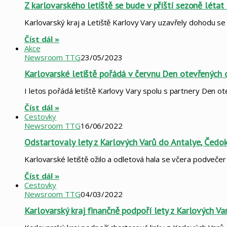
Z karlovarského letiště se bude v příští sezoně létat
Karlovarský kraj a Letiště Karlovy Vary uzavřely dohodu se 
Číst dál »
Akce
Newsroom TTG
23/05/2023
Karlovarské letiště pořádá v červnu Den otevřených 
I letos pořádá letiště Karlovy Vary spolu s partnery Den ot
Číst dál »
Cestovky
Newsroom TTG
16/06/2022
Odstartovaly lety z Karlových Varů do Antalye, Čedok 
Karlovarské letiště ožilo a odletová hala se včera podvečer 
Číst dál »
Cestovky
Newsroom TTG
04/03/2022
Karlovarský kraj finančně podpoří lety z Karlových V