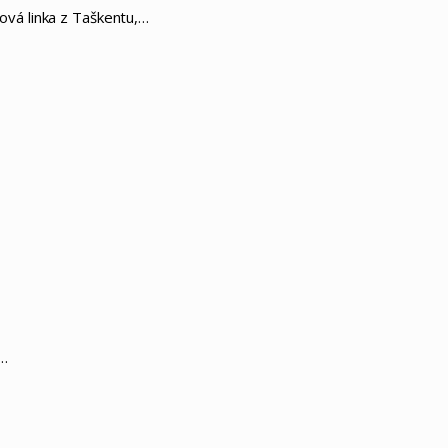
rová linka z Taškentu,…
z…