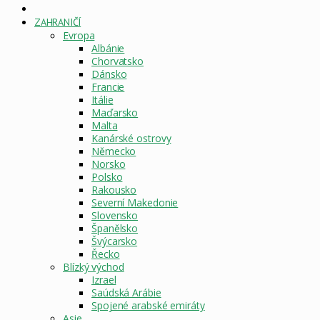
DOMOVSKÁ
STRÁNKA
ZAHRANIČÍ
Evropa
Albánie
Chorvatsko
Dánsko
Francie
Itálie
Maďarsko
Malta
Kanárské ostrovy
Německo
Norsko
Polsko
Rakousko
Severní Makedonie
Slovensko
Španělsko
Švýcarsko
Řecko
Blízký východ
Izrael
Saúdská Arábie
Spojené arabské emiráty
Asie