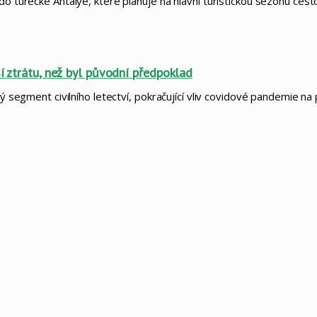
do turecké Antalye, které plánuje na hlavní turistickou sezonu ces
ší ztrátu, než byl původní předpoklad
elý segment civilního letectví, pokračující vliv covidové pandemie 