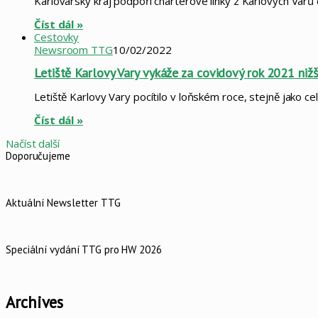
Karlovarský kraj podpoří charterové linky z Karlových Varů 
Číst dál »
Cestovky
Newsroom TTG
10/02/2022
Letiště Karlovy Vary vykáže za covidový rok 2021 niž
Letiště Karlovy Vary pocítilo v loňském roce, stejně jako c
Číst dál »
Načíst další
Doporučujeme
Aktuální Newsletter TTG
Speciální vydání TTG pro HW 2026
Archives