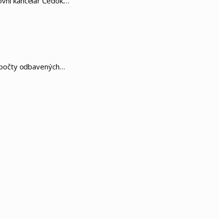
tovní kancelář Čedok.…
na počty odbavených…