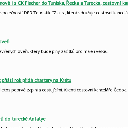
 nově i s CK Fischer do Tuniska, Řecka a Turecka, cestovní k
společností DER Touristik CZ a. s., která sdružuje cestovní kancelá
dveří
evřených dveří, který bude plný zážitků pro malé i velké…
příští rok přidá chartery na Krétu
letos poprvé zaplnila cestujícími. Klienti cestovní kanceláře Čedok
arů do turecké Antalye