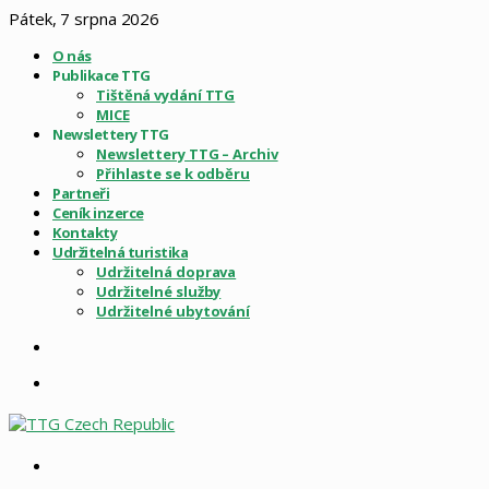
Pátek, 7 srpna 2026
O nás
Publikace TTG
Tištěná vydání TTG
MICE
Newslettery TTG
Newslettery TTG – Archiv
Přihlaste se k odběru
Partneři
Ceník inzerce
Kontakty
Udržitelná turistika
Udržitelná doprava
Udržitelné služby
Udržitelné ubytování
Sidebar
Menu
Vyhledat