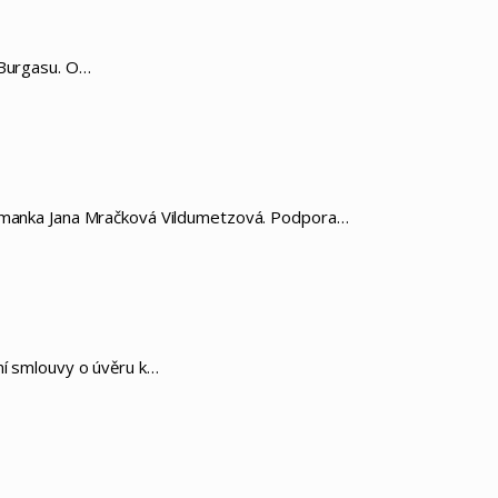
 Burgasu. O…
ejtmanka Jana Mračková Vildumetzová. Podpora…
ření smlouvy o úvěru k…