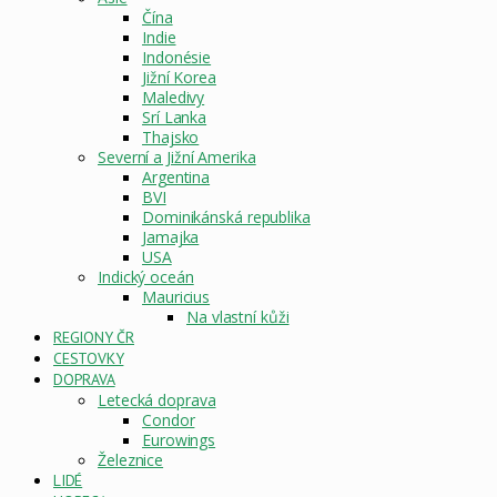
Čína
Indie
Indonésie
Jižní Korea
Maledivy
Srí Lanka
Thajsko
Severní a Jižní Amerika
Argentina
BVI
Dominikánská republika
Jamajka
USA
Indický oceán
Mauricius
Na vlastní kůži
REGIONY ČR
CESTOVKY
DOPRAVA
Letecká doprava
Condor
Eurowings
Železnice
LIDÉ