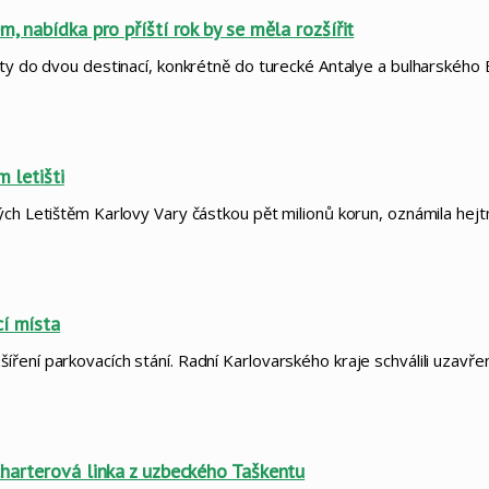
, nabídka pro příští rok by se měla rozšířit
ety do dvou destinací, konkrétně do turecké Antalye a bulharského
 letišti
ných Letištěm Karlovy Vary částkou pět milionů korun, oznámila h
cí místa
 rozšíření parkovacích stání. Radní Karlovarského kraje schválili uzav
charterová linka z uzbeckého Taškentu