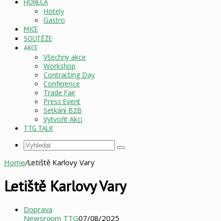
HORECA
Hotely
Gastro
MICE
SOUTĚŽE
AKCE
Všechny akce
Workshop
Contracting Day
Conference
Trade Fair
Press Event
Setkání B2B
Vytvořit Akci
TTG TALK
Vyhledat
Home
/
Letiště Karlovy Vary
Letiště Karlovy Vary
Doprava
Newsroom TTG
07/08/2025