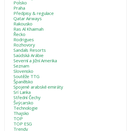
Polsko
Praha
Předpisy & regulace
Qatar Airways
Rakousko
Ras Al Khaimah
Řecko
Rodrigues
Rozhovory
Sandals Resorts
Saúdská Arábie
Severní a Jižní Amerika
Seznam
Slovensko
Soutěže TTG
Španělsko
Spojené arabské emiráty
Srí Lanka
Střední Čechy
Švýcarsko
Technologie
Thajsko
TOP
TOP ESG
Trendy