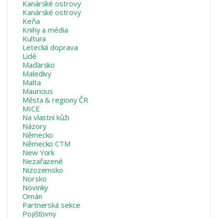
Kanárské ostrovy
Kanárské ostrovy
Keňa
Knihy a média
Kultura
Letecká doprava
Lidé
Maďarsko
Maledivy
Malta
Mauricius
Města & regiony ČR
MICE
Na vlastní kůži
Názory
Německo
Německo CTM
New York
Nezařazené
Nizozemsko
Norsko
Novinky
Omán
Partnerská sekce
Pojišťovny