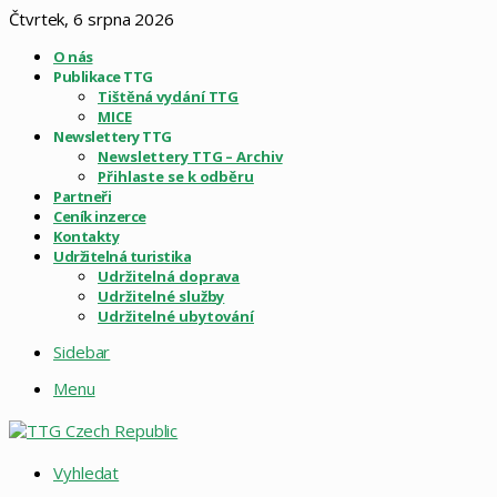
Čtvrtek, 6 srpna 2026
O nás
Publikace TTG
Tištěná vydání TTG
MICE
Newslettery TTG
Newslettery TTG – Archiv
Přihlaste se k odběru
Partneři
Ceník inzerce
Kontakty
Udržitelná turistika
Udržitelná doprava
Udržitelné služby
Udržitelné ubytování
Sidebar
Menu
Vyhledat