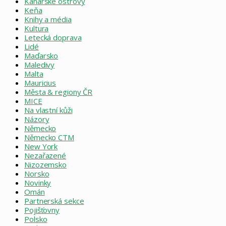
Kanárské ostrovy
Keňa
Knihy a média
Kultura
Letecká doprava
Lidé
Maďarsko
Maledivy
Malta
Mauricius
Města & regiony ČR
MICE
Na vlastní kůži
Názory
Německo
Německo CTM
New York
Nezařazené
Nizozemsko
Norsko
Novinky
Omán
Partnerská sekce
Pojišťovny
Polsko