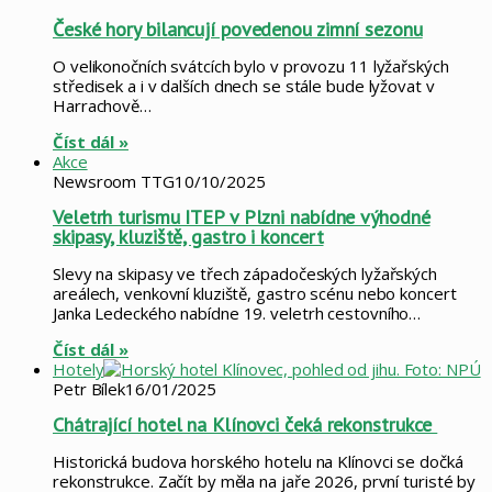
České hory bilancují povedenou zimní sezonu
O velikonočních svátcích bylo v provozu 11 lyžařských
středisek a i v dalších dnech se stále bude lyžovat v
Harrachově…
Číst dál »
Akce
Newsroom TTG
10/10/2025
Veletrh turismu ITEP v Plzni nabídne výhodné
skipasy, kluziště, gastro i koncert
Slevy na skipasy ve třech západočeských lyžařských
areálech, venkovní kluziště, gastro scénu nebo koncert
Janka Ledeckého nabídne 19. veletrh cestovního…
Číst dál »
Hotely
Petr Bílek
16/01/2025
Chátrající hotel na Klínovci čeká rekonstrukce
Historická budova horského hotelu na Klínovci se dočká
rekonstrukce. Začít by měla na jaře 2026, první turisté by