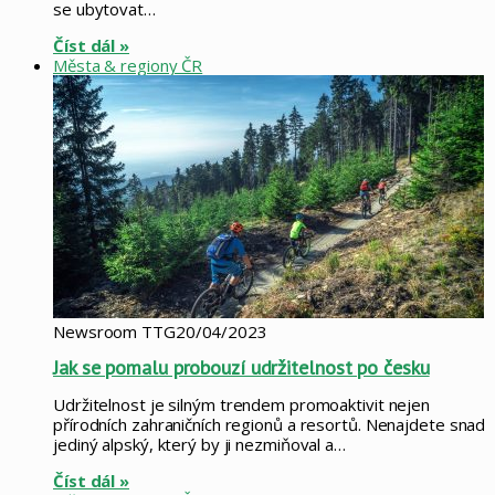
se ubytovat…
Číst dál »
Města & regiony ČR
Newsroom TTG
20/04/2023
Jak se pomalu probouzí udržitelnost po česku
Udržitelnost je silným trendem promoaktivit nejen
přírodních zahraničních regionů a resortů. Nenajdete snad
jediný alpský, který by ji nezmiňoval a…
Číst dál »