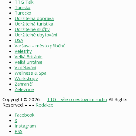
TTG Talk
Tunisko
Turecko
Udržitelná doprava
Udržitelná turistika
Udržitelné služby
Udržitelné ubytování
USA
Varšava – město příběhů
Veletrhy
Velká Británie
Velká Británie
Vzdělávání
Wellness & Spa
Workshopy
Zahraničí
Železnice
Copyright © 2026 —
TTG – vše o cestovním ruchu
. All Rights
Reserved. – – –
Redakce
Facebook
X
Instagram
RSS