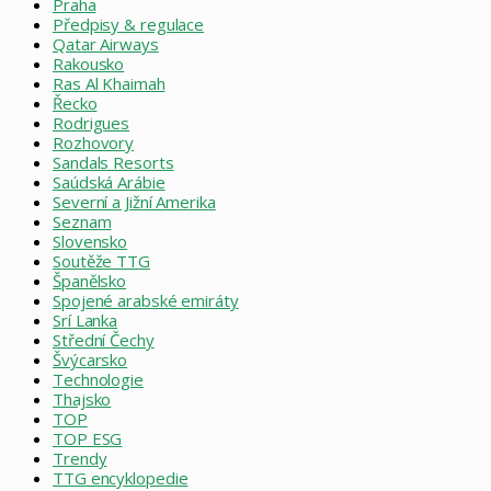
Praha
Předpisy & regulace
Qatar Airways
Rakousko
Ras Al Khaimah
Řecko
Rodrigues
Rozhovory
Sandals Resorts
Saúdská Arábie
Severní a Jižní Amerika
Seznam
Slovensko
Soutěže TTG
Španělsko
Spojené arabské emiráty
Srí Lanka
Střední Čechy
Švýcarsko
Technologie
Thajsko
TOP
TOP ESG
Trendy
TTG encyklopedie