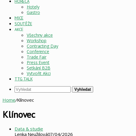
HORECA
Hotely
Gastro
MICE
SOUTĚŽE
AKCE
Všechny akce
Workshop
Contracting Day
Conference
Trade Fair
Press Event
Setkání B2B
Vytvořit Akci
TTG TALK
Vyhledat
Home
/
Klínovec
Klínovec
Data & studie
Lenka Neužilová
07/04/2026