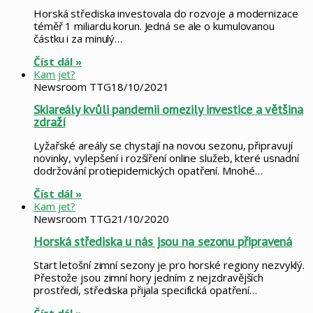
Horská střediska investovala do rozvoje a modernizace
téměř 1 miliardu korun. Jedná se ale o kumulovanou
částku i za minulý…
Číst dál »
Kam jet?
Newsroom TTG
18/10/2021
Skiareály kvůli pandemii omezily investice a většina
zdraží
Lyžařské areály se chystají na novou sezonu, připravují
novinky, vylepšení i rozšíření online služeb, které usnadní
dodržování protiepidemických opatření. Mnohé…
Číst dál »
Kam jet?
Newsroom TTG
21/10/2020
Horská střediska u nás jsou na sezonu připravená
Start letošní zimní sezony je pro horské regiony nezvyklý.
Přestože jsou zimní hory jedním z nejzdravějších
prostředí, střediska přijala specifická opatření…
Číst dál »