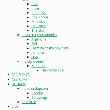
Čína
Indie
Indonésie
Jižní Korea
Maledivy
Srí Lanka
Thajsko
Severní a Jižní Amerika
Argentina
BVI
Dominikánská republika
Jamajka
USA
Indický oceán
Mauricius
Na vlastní kůži
REGIONY ČR
CESTOVKY
DOPRAVA
Letecká doprava
Condor
Eurowings
Železnice
LIDÉ