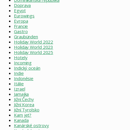
Dominikánská republika
Doprava
Egypt
Eurowings
Evropa
Francie
Gastro
Graubünden
Holiday World 2022
Holiday World 2023
Holiday World 2025
Hotely
Incoming
Indický oceán
Indie
Indonésie
Itálie
Izrael
Jamajka
Jižní Čechy
Jižní Korea
Jižní Tyrolsko
Kam jet?
Kanada
Kanárské ostrovy