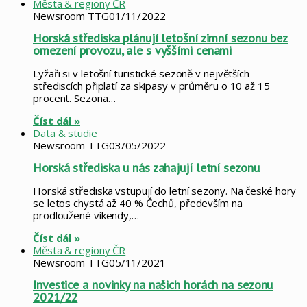
Města & regiony ČR
Newsroom TTG
01/11/2022
Horská střediska plánují letošní zimní sezonu bez
omezení provozu, ale s vyššími cenami
Lyžaři si v letošní turistické sezoně v největších
střediscích připlatí za skipasy v průměru o 10 až 15
procent. Sezona…
Číst dál »
Data & studie
Newsroom TTG
03/05/2022
Horská střediska u nás zahajují letní sezonu
Horská střediska vstupují do letní sezony. Na české hory
se letos chystá až 40 % Čechů, především na
prodloužené víkendy,…
Číst dál »
Města & regiony ČR
Newsroom TTG
05/11/2021
Investice a novinky na našich horách na sezonu
2021/22