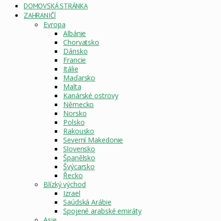
DOMOVSKÁ STRÁNKA
ZAHRANIČÍ
Evropa
Albánie
Chorvatsko
Dánsko
Francie
Itálie
Maďarsko
Malta
Kanárské ostrovy
Německo
Norsko
Polsko
Rakousko
Severní Makedonie
Slovensko
Španělsko
Švýcarsko
Řecko
Blízký východ
Izrael
Saúdská Arábie
Spojené arabské emiráty
Asie