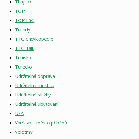
Thajsko
TOP
TOP ESG
Trendy
TTG encyklopedie
TTG Talk
Tunisko
Turecko
Udržitelná doprava
Udržitelná turistika
Udržitelné služby
Udržitelné ubytování
USA
Varšava – město příběhů
Veletrhy