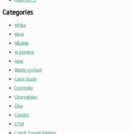
Categories
Afrika
Akce
Albánie
Argentina
Asie
Blízký východ
Case Study
Cestovky
Chorvatsko
Čína
Condor
CTM
Czech Travel Market