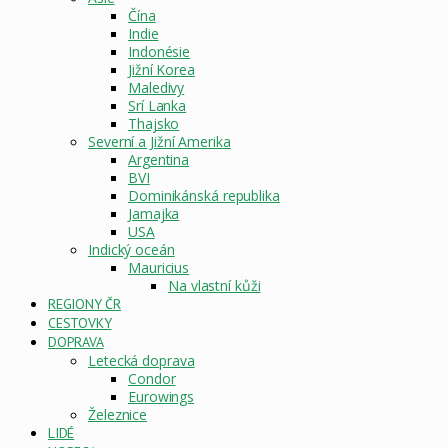
Čína
Indie
Indonésie
Jižní Korea
Maledivy
Srí Lanka
Thajsko
Severní a Jižní Amerika
Argentina
BVI
Dominikánská republika
Jamajka
USA
Indický oceán
Mauricius
Na vlastní kůži
REGIONY ČR
CESTOVKY
DOPRAVA
Letecká doprava
Condor
Eurowings
Železnice
LIDÉ