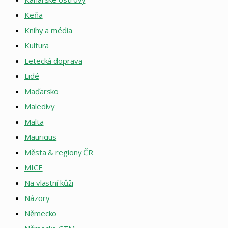
Keňa
Knihy a média
Kultura
Letecká doprava
Lidé
Maďarsko
Maledivy
Malta
Mauricius
Města & regiony ČR
MICE
Na vlastní kůži
Názory
Německo