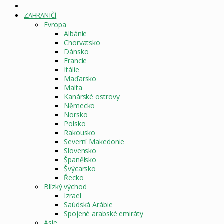
DOMOVSKÁ
STRÁNKA
ZAHRANIČÍ
Evropa
Albánie
Chorvatsko
Dánsko
Francie
Itálie
Maďarsko
Malta
Kanárské ostrovy
Německo
Norsko
Polsko
Rakousko
Severní Makedonie
Slovensko
Španělsko
Švýcarsko
Řecko
Blízký východ
Izrael
Saúdská Arábie
Spojené arabské emiráty
Asie