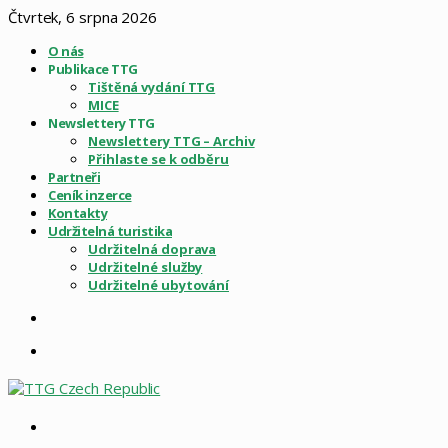
Čtvrtek, 6 srpna 2026
O nás
Publikace TTG
Tištěná vydání TTG
MICE
Newslettery TTG
Newslettery TTG – Archiv
Přihlaste se k odběru
Partneři
Ceník inzerce
Kontakty
Udržitelná turistika
Udržitelná doprava
Udržitelné služby
Udržitelné ubytování
Sidebar
Menu
Vyhledat