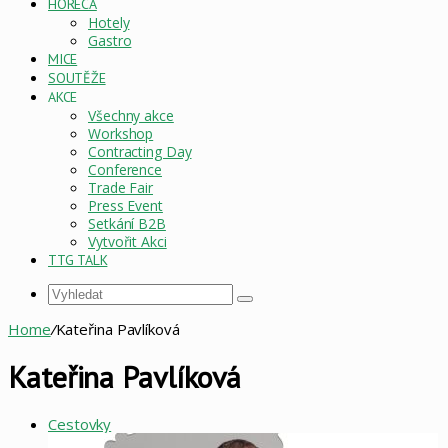
HORECA
Hotely
Gastro
MICE
SOUTĚŽE
AKCE
Všechny akce
Workshop
Contracting Day
Conference
Trade Fair
Press Event
Setkání B2B
Vytvořit Akci
TTG TALK
Vyhledat
Home
/
Kateřina Pavlíková
Kateřina Pavlíková
Cestovky