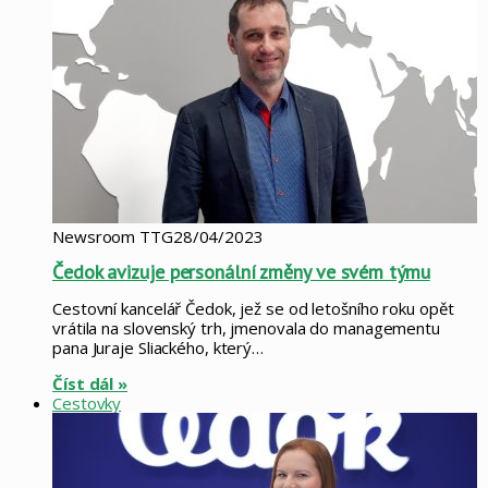
Newsroom TTG
28/04/2023
Čedok avizuje personální změny ve svém týmu
Cestovní kancelář Čedok, jež se od letošního roku opět
vrátila na slovenský trh, jmenovala do managementu
pana Juraje Sliackého, který…
Číst dál »
Cestovky