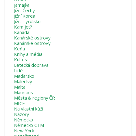
Jamajka
Jižní Čechy
Jižní Korea
Jižní Tyrolsko
Kam jet?
Kanada
Kanárské ostrovy
Kanárské ostrovy
Keňa
Knihy a média
Kultura
Letecká doprava
Lidé
Maďarsko
Maledivy
Malta
Mauricius
Města & regiony ČR
MICE
Na vlastní kůži
Názory
Německo
Německo CTM
New York
Nezařazené