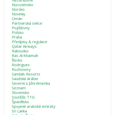
Nizozemsko
Norsko
Novinky
Omán
Partnerská sekce
Pojišťovny
Polsko
Praha
Předpisy & regulace
Qatar Airways
Rakousko
Ras Al Khaimah
Řecko
Rodrigues
Rozhovory
Sandals Resorts
Saúdská Arábie
Severní a Jižní Amerika
Seznam
Slovensko
Soutěže TTG
Španělsko
Spojené arabské emiráty
Srí Lanka