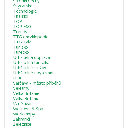
Střední Čechy
Švýcarsko
Technologie
Thajsko
TOP
TOP ESG
Trendy
TTG encyklopedie
TTG Talk
Tunisko
Turecko
Udržitelná doprava
Udržitelná turistika
Udržitelné služby
Udržitelné ubytování
USA
Varšava – město příběhů
Veletrhy
Velká Británie
Velká Británie
Vzdělávání
Wellness & Spa
Workshopy
Zahraničí
Železnice