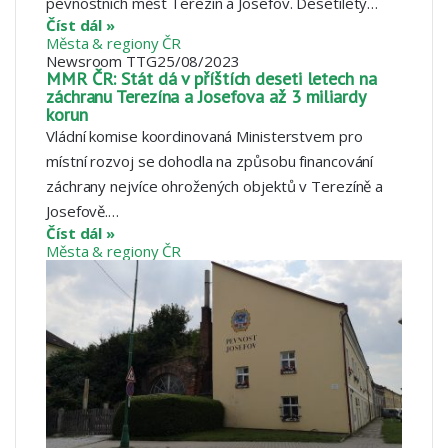
pevnostních měst Terezín a Josefov. Desetiletý…
Číst dál »
Města & regiony ČR
Newsroom TTG
25/08/2023
MMR ČR: Stát dá v příštích deseti letech na
záchranu Terezína a Josefova až 3 miliardy
korun
Vládní komise koordinovaná Ministerstvem pro
místní rozvoj se dohodla na způsobu financování
záchrany nejvíce ohrožených objektů v Terezíně a
Josefově.…
Číst dál »
Města & regiony ČR