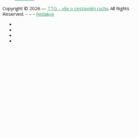
Copyright © 2026 —
TTG – vše o cestovním ruchu
. All Rights
Reserved. – – –
Redakce
Facebook
X
Instagram
RSS
Back
to
top
button