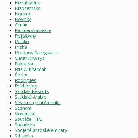
Nezařazené
Nizozemsko
Norsko
Novinky
Omán
Partnerská sekce
Pojišťovny
Polsko
Praha
Předpisy & regulace
Qatar Airways
Rakousko
Ras Al Khaimah
Řecko
Rodrigues
Rozhovory
Sandals Resorts
Saúdská Arábie
Severní a Jižní Amerika
Seznam
Slovensko
Soutěže TTG
Španělsko
Spojené arabské emiráty
Srí Lanka