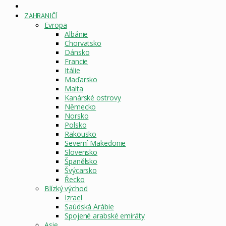
DOMOVSKÁ
STRÁNKA
ZAHRANIČÍ
Evropa
Albánie
Chorvatsko
Dánsko
Francie
Itálie
Maďarsko
Malta
Kanárské ostrovy
Německo
Norsko
Polsko
Rakousko
Severní Makedonie
Slovensko
Španělsko
Švýcarsko
Řecko
Blízký východ
Izrael
Saúdská Arábie
Spojené arabské emiráty
Asie