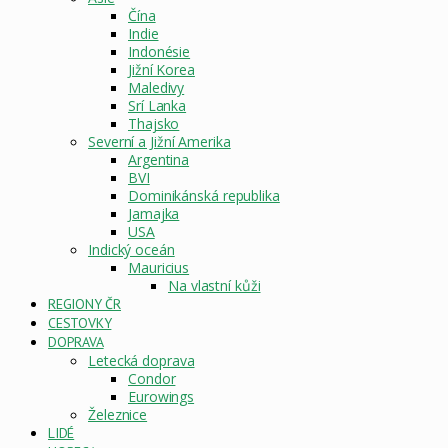
Čína
Indie
Indonésie
Jižní Korea
Maledivy
Srí Lanka
Thajsko
Severní a Jižní Amerika
Argentina
BVI
Dominikánská republika
Jamajka
USA
Indický oceán
Mauricius
Na vlastní kůži
REGIONY ČR
CESTOVKY
DOPRAVA
Letecká doprava
Condor
Eurowings
Železnice
LIDÉ