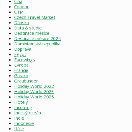
Čína
Condor
CTM
Czech Travel Market
Dánsko
Data & studie
Destinace měsíce
Destinace měsíce 2024
Dominikánská republika
Doprava
Egypt
Eurowings
Evropa
Francie
Gastro
Graubünden
Holiday World 2022
Holiday World 2023
Holiday World 2025
Hotely
Incoming
Indický oceán
Indie
Indonésie
Itálie