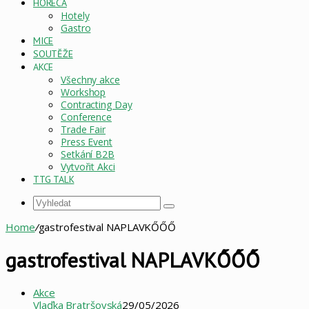
HORECA
Hotely
Gastro
MICE
SOUTĚŽE
AKCE
Všechny akce
Workshop
Contracting Day
Conference
Trade Fair
Press Event
Setkání B2B
Vytvořit Akci
TTG TALK
Vyhledat
Home
/
gastrofestival NAPLAVKŐŐŐ
gastrofestival NAPLAVKŐŐŐ
Akce
Vlaďka Bratršovská
29/05/2026