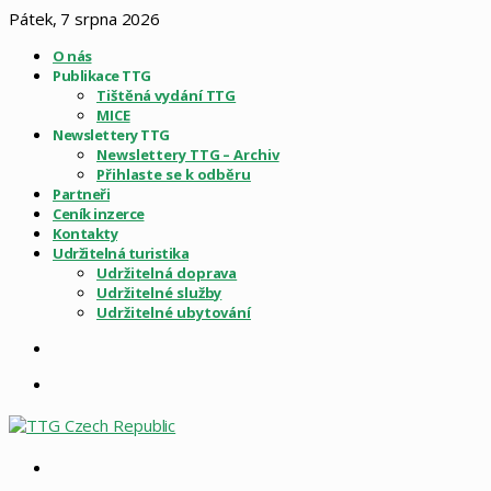
Pátek, 7 srpna 2026
O nás
Publikace TTG
Tištěná vydání TTG
MICE
Newslettery TTG
Newslettery TTG – Archiv
Přihlaste se k odběru
Partneři
Ceník inzerce
Kontakty
Udržitelná turistika
Udržitelná doprava
Udržitelné služby
Udržitelné ubytování
Sidebar
Menu
Vyhledat