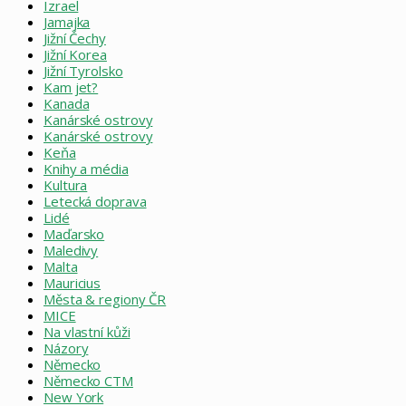
Izrael
Jamajka
Jižní Čechy
Jižní Korea
Jižní Tyrolsko
Kam jet?
Kanada
Kanárské ostrovy
Kanárské ostrovy
Keňa
Knihy a média
Kultura
Letecká doprava
Lidé
Maďarsko
Maledivy
Malta
Mauricius
Města & regiony ČR
MICE
Na vlastní kůži
Názory
Německo
Německo CTM
New York