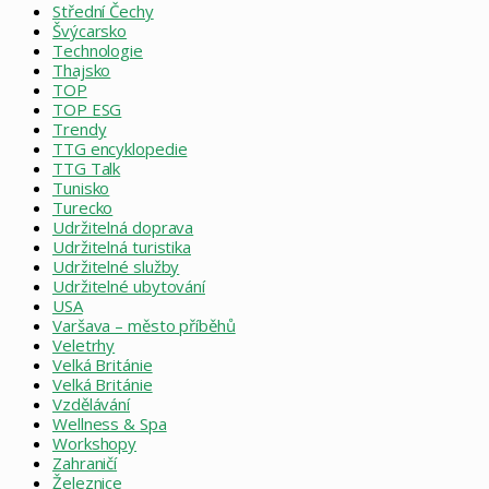
Střední Čechy
Švýcarsko
Technologie
Thajsko
TOP
TOP ESG
Trendy
TTG encyklopedie
TTG Talk
Tunisko
Turecko
Udržitelná doprava
Udržitelná turistika
Udržitelné služby
Udržitelné ubytování
USA
Varšava – město příběhů
Veletrhy
Velká Británie
Velká Británie
Vzdělávání
Wellness & Spa
Workshopy
Zahraničí
Železnice