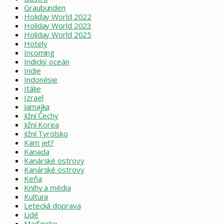
Graubünden
Holiday World 2022
Holiday World 2023
Holiday World 2025
Hotely
Incoming
Indický oceán
Indie
Indonésie
Itálie
Izrael
Jamajka
Jižní Čechy
Jižní Korea
Jižní Tyrolsko
Kam jet?
Kanada
Kanárské ostrovy
Kanárské ostrovy
Keňa
Knihy a média
Kultura
Letecká doprava
Lidé
Maďarsko