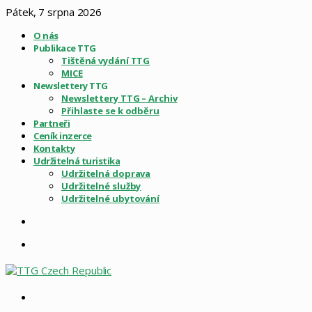
Pátek, 7 srpna 2026
O nás
Publikace TTG
Tištěná vydání TTG
MICE
Newslettery TTG
Newslettery TTG – Archiv
Přihlaste se k odběru
Partneři
Ceník inzerce
Kontakty
Udržitelná turistika
Udržitelná doprava
Udržitelné služby
Udržitelné ubytování
Sidebar
Menu
Vyhledat