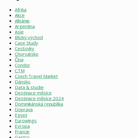
Afrika
Akce
Albánie
Argentina
Asie
Blízký východ
Case Study
Cestovky
Chorvatsko
Čína
Condor
CTM
Czech Travel Market
Dánsko
Data & studie
Destinace měsíce
Destinace měsíce 2024
Dominikánská republika
Doprava
Egypt
Eurowings
Evropa
Francie
Gastro