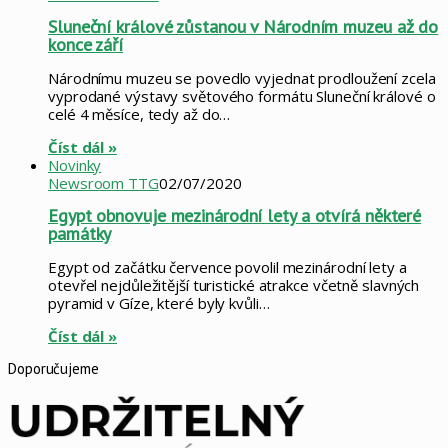
Sluneční králové zůstanou v Národním muzeu až do
konce září
Národnímu muzeu se povedlo vyjednat prodloužení zcela
vyprodané výstavy světového formátu Sluneční králové o
celé 4 měsíce, tedy až do…
Číst dál »
Novinky
Newsroom TTG
02/07/2020
Egypt obnovuje mezinárodní lety a otvírá některé
památky
Egypt od začátku července povolil mezinárodní lety a
otevřel nejdůležitější turistické atrakce včetně slavných
pyramid v Gíze, které byly kvůli…
Číst dál »
Doporučujeme