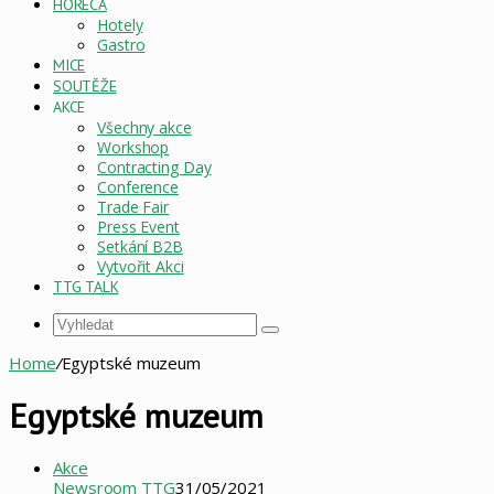
HORECA
Hotely
Gastro
MICE
SOUTĚŽE
AKCE
Všechny akce
Workshop
Contracting Day
Conference
Trade Fair
Press Event
Setkání B2B
Vytvořit Akci
TTG TALK
Vyhledat
Home
/
Egyptské muzeum
Egyptské muzeum
Akce
Newsroom TTG
31/05/2021