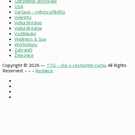
Udržitelné ubytování
USA
Varšava – město příběhů
Veletrhy
Velká Británie
Velká Británie
Vzdělávání
Wellness & Spa
Workshopy
Zahraničí
Železnice
Copyright © 2026 —
TTG – vše o cestovním ruchu
. All Rights
Reserved. – – –
Redakce
Facebook
X
Instagram
RSS
Back
to
top
button