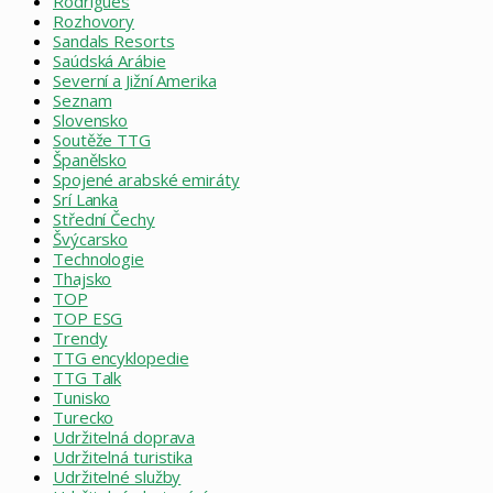
Rodrigues
Rozhovory
Sandals Resorts
Saúdská Arábie
Severní a Jižní Amerika
Seznam
Slovensko
Soutěže TTG
Španělsko
Spojené arabské emiráty
Srí Lanka
Střední Čechy
Švýcarsko
Technologie
Thajsko
TOP
TOP ESG
Trendy
TTG encyklopedie
TTG Talk
Tunisko
Turecko
Udržitelná doprava
Udržitelná turistika
Udržitelné služby