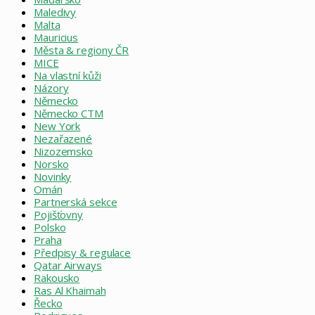
Maledivy
Malta
Mauricius
Města & regiony ČR
MICE
Na vlastní kůži
Názory
Německo
Německo CTM
New York
Nezařazené
Nizozemsko
Norsko
Novinky
Omán
Partnerská sekce
Pojišťovny
Polsko
Praha
Předpisy & regulace
Qatar Airways
Rakousko
Ras Al Khaimah
Řecko