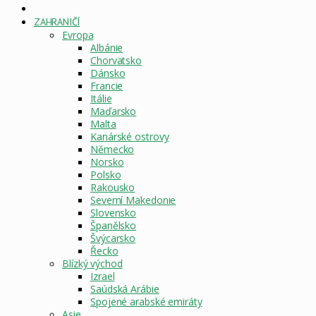
DOMOVSKÁ
STRÁNKA
ZAHRANIČÍ
Evropa
Albánie
Chorvatsko
Dánsko
Francie
Itálie
Maďarsko
Malta
Kanárské ostrovy
Německo
Norsko
Polsko
Rakousko
Severní Makedonie
Slovensko
Španělsko
Švýcarsko
Řecko
Blízký východ
Izrael
Saúdská Arábie
Spojené arabské emiráty
Asie