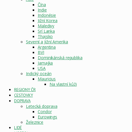
Čína
Indie
Indonésie
Jižní Korea
Maledivy
Srí Lanka
Thajsko
Severní a Jižní Amerika
Argentina
BVI
Dominikánská republika
Jamajka
USA
Indický oceán
Mauricius
Na vlastní kůži
REGIONY ČR
CESTOVKY
DOPRAVA
Letecká doprava
Condor
Eurowings
Železnice
LIDÉ