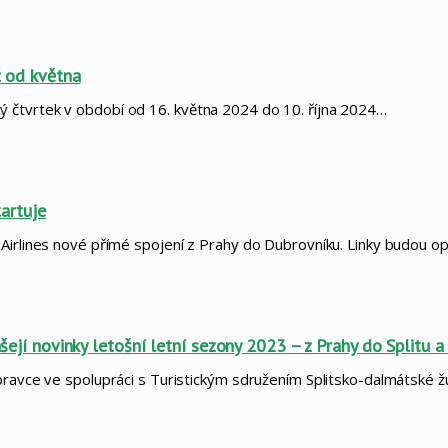
ž od května
 čtvrtek v období od 16. května 2024 do 10. října 2024…
tartuje
a Airlines nové přímé spojení z Prahy do Dubrovníku. Linky budou
ášejí novinky letošní letní sezony 2023 – z Prahy do Splitu 
opravce ve spolupráci s Turistickým sdružením Splitsko-dalmátské