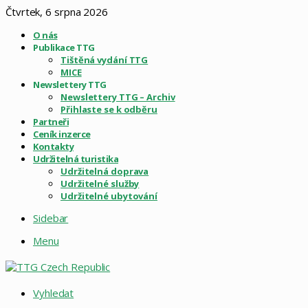
Čtvrtek, 6 srpna 2026
O nás
Publikace TTG
Tištěná vydání TTG
MICE
Newslettery TTG
Newslettery TTG – Archiv
Přihlaste se k odběru
Partneři
Ceník inzerce
Kontakty
Udržitelná turistika
Udržitelná doprava
Udržitelné služby
Udržitelné ubytování
Sidebar
Menu
Vyhledat