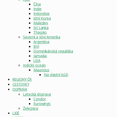
Čína
Indie
Indonésie
Jižní Korea
Maledivy
Srí Lanka
Thajsko
Severní a Jižní Amerika
Argentina
BVI
Dominikánská republika
Jamajka
USA
Indický oceán
Mauricius
Na vlastní kůži
REGIONY ČR
CESTOVKY
DOPRAVA
Letecká doprava
Condor
Eurowings
Železnice
LIDÉ