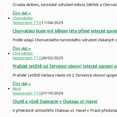
Croatia Airlines, turistické sdružení města Záhřeb a Chorv
Číst dál »
Chorvatsko
Newsroom TTG
11/04/2025
Chorvatsko bude mít během léta přímé letecké spoj
Podle údajů Chorvatského turistického sdružení získaných z 
Číst dál »
Chorvatsko
Newsroom TTG
26/02/2025
Pražské letiště od července obnoví letecké spojení 
Pražské Letiště Václava Havla od 2. července obnoví spoje
Číst dál »
Akce
Newsroom TTG
07/10/2024
Chutě a vůně Dalmácie v Chateau st. Havel
V překrásné atmosféře Chateau st. Havel v Praze představi