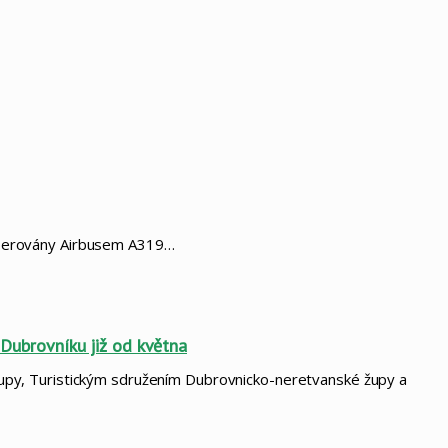
 operovány Airbusem A319…
a Dubrovníku již od května
 župy, Turistickým sdružením Dubrovnicko-neretvanské župy a