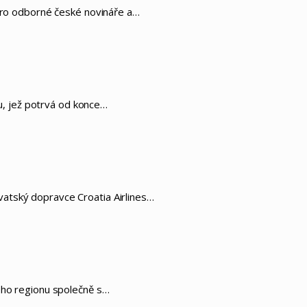
 pro odborné české novináře a…
nu, jež potrvá od konce…
vatský dopravce Croatia Airlines…
vého regionu společně s…