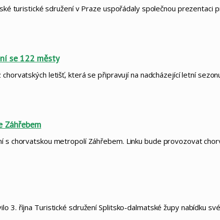
atské turistické sdružení v Praze uspořádaly společnou prezentaci
ení se 122 městy
chorvatských letišť, která se připravují na nadcházející letní sezo
se Záhřebem
ní s chorvatskou metropolí Záhřebem. Linku bude provozovat chor
lo 3. října Turistické sdružení Splitsko-dalmatské župy nabídku s