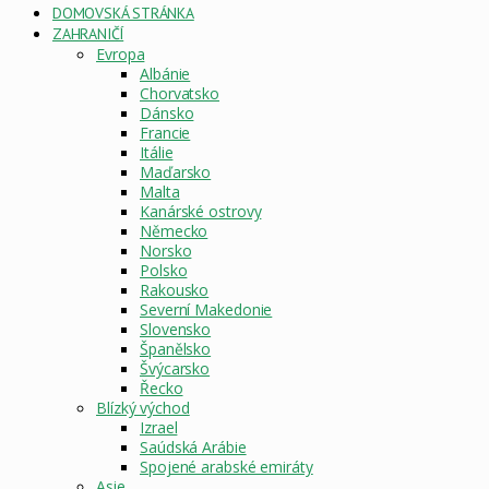
DOMOVSKÁ STRÁNKA
ZAHRANIČÍ
Evropa
Albánie
Chorvatsko
Dánsko
Francie
Itálie
Maďarsko
Malta
Kanárské ostrovy
Německo
Norsko
Polsko
Rakousko
Severní Makedonie
Slovensko
Španělsko
Švýcarsko
Řecko
Blízký východ
Izrael
Saúdská Arábie
Spojené arabské emiráty
Asie