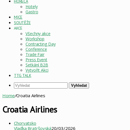
HORECA
Hotely
Gastro
MICE
SOUTĚŽE
AKCE
Všechny akce
Workshop
Contracting Day
Conference
Trade Fair
Press Event
Setkání B2B
Vytvořit Akci
TTG TALK
Vyhledat
Home
/
Croatia Airlines
Croatia Airlines
Chorvatsko
Vlaďka Bratršovská
20/03/2026