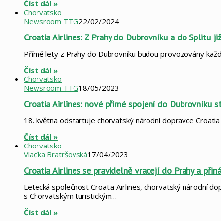
Číst dál »
Chorvatsko
Newsroom TTG
22/02/2024
Croatia Airlines: Z Prahy do Dubrovníku a do Splitu ji
Přímé lety z Prahy do Dubrovníku budou provozovány každý
Číst dál »
Chorvatsko
Newsroom TTG
18/05/2023
Croatia Airlines: nové přímé spojení do Dubrovníku s
18. května odstartuje chorvatský národní dopravce Croati
Číst dál »
Chorvatsko
Vlaďka Bratršovská
17/04/2023
Croatia Airlines se pravidelně vracejí do Prahy a přin
Letecká společnost Croatia Airlines, chorvatský národní d
s Chorvatským turistickým…
Číst dál »