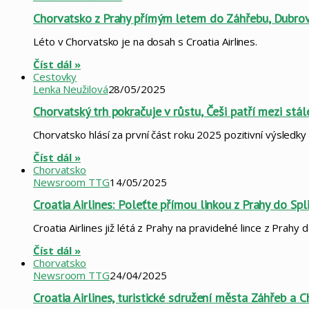
Chorvatsko z Prahy přímým letem do Záhřebu, Dubrov
Léto v Chorvatsko je na dosah s Croatia Airlines.
Číst dál »
Cestovky
Lenka Neužilová
28/05/2025
Chorvatský trh pokračuje v růstu, Češi patří mezi stál
Chorvatsko hlásí za první část roku 2025 pozitivní výsledky 
Číst dál »
Chorvatsko
Newsroom TTG
14/05/2025
Croatia Airlines: Poleťte přímou linkou z Prahy do Sp
Croatia Airlines již létá z Prahy na pravidelné lince z Prahy
Číst dál »
Chorvatsko
Newsroom TTG
24/04/2025
Croatia Airlines, turistické sdružení města Záhřeb a 