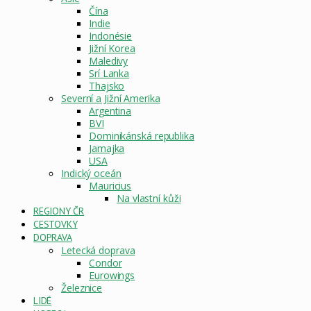
Čína
Indie
Indonésie
Jižní Korea
Maledivy
Srí Lanka
Thajsko
Severní a Jižní Amerika
Argentina
BVI
Dominikánská republika
Jamajka
USA
Indický oceán
Mauricius
Na vlastní kůži
REGIONY ČR
CESTOVKY
DOPRAVA
Letecká doprava
Condor
Eurowings
Železnice
LIDÉ