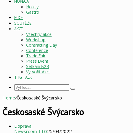
HORECA
Hotely
Gastro
MICE
SOUTĚŽE
AKCE
Všechny akce
Workshop
Contracting Day
Conference
Trade Fair
Press Event
Setkání B2B
Vytvořit Akci
TTG TALK
Vyhledat
Home
/
Českosaské Švýcarsko
Českosaské Švýcarsko
Doprava
Newsroom TTG
25/04/2022