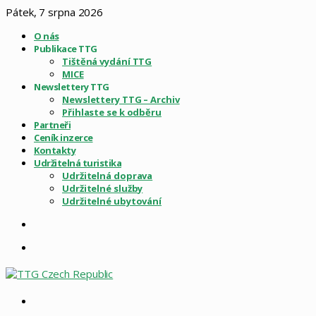
Pátek, 7 srpna 2026
O nás
Publikace TTG
Tištěná vydání TTG
MICE
Newslettery TTG
Newslettery TTG – Archiv
Přihlaste se k odběru
Partneři
Ceník inzerce
Kontakty
Udržitelná turistika
Udržitelná doprava
Udržitelné služby
Udržitelné ubytování
Sidebar
Menu
Vyhledat