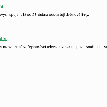
ní
vých spojení. Již od 28. dubna odstartují dvě nové linky.…
liku
eis nizozemské veřejnoprávní televize NPO3 mapoval současnou si