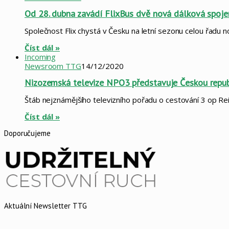
Od 28. dubna zavádí FlixBus dvě nová dálková spoje
Společnost Flix chystá v Česku na letní sezonu celou řadu no
Číst dál »
Incoming
Newsroom TTG
14/12/2020
Nizozemská televize NPO3 představuje Českou repub
Štáb nejznámějšího televizního pořadu o cestování 3 op R
Číst dál »
Doporučujeme
Aktuální Newsletter TTG