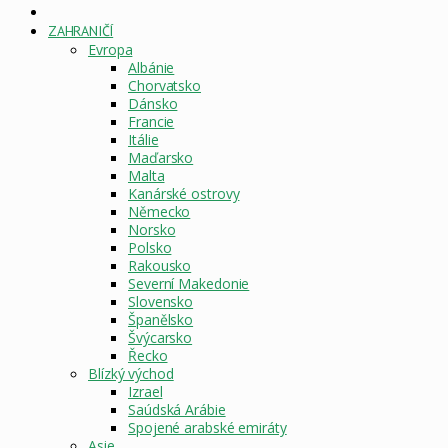
DOMOVSKÁ
STRÁNKA
ZAHRANIČÍ
Evropa
Albánie
Chorvatsko
Dánsko
Francie
Itálie
Maďarsko
Malta
Kanárské ostrovy
Německo
Norsko
Polsko
Rakousko
Severní Makedonie
Slovensko
Španělsko
Švýcarsko
Řecko
Blízký východ
Izrael
Saúdská Arábie
Spojené arabské emiráty
Asie