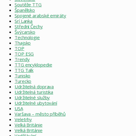
Soutěže TTG
Španělsko
Spojené arabské emiráty
Srí Lanka
Střední Čechy
Švýcarsko
Technologie
Thajsko
TOP
TOP ESG
Trendy
TTG encyklopedie
TTG Talk
Tunisko
Turecko
Udržitelná doprava
Udržitelná turistika
Udržitelné služby
Udržitelné ubytování
USA
Varšava – město příběhů
Veletrhy
Velká Británie
Velká Británie
Vzdělávání