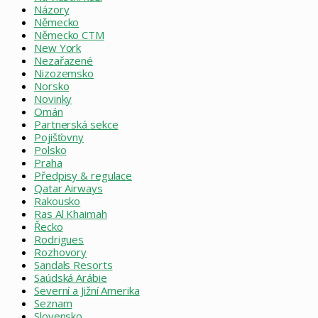
Názory
Německo
Německo CTM
New York
Nezařazené
Nizozemsko
Norsko
Novinky
Omán
Partnerská sekce
Pojišťovny
Polsko
Praha
Předpisy & regulace
Qatar Airways
Rakousko
Ras Al Khaimah
Řecko
Rodrigues
Rozhovory
Sandals Resorts
Saúdská Arábie
Severní a Jižní Amerika
Seznam
Slovensko