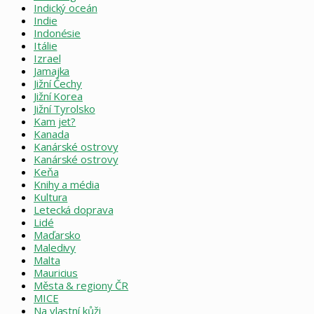
Indický oceán
Indie
Indonésie
Itálie
Izrael
Jamajka
Jižní Čechy
Jižní Korea
Jižní Tyrolsko
Kam jet?
Kanada
Kanárské ostrovy
Kanárské ostrovy
Keňa
Knihy a média
Kultura
Letecká doprava
Lidé
Maďarsko
Maledivy
Malta
Mauricius
Města & regiony ČR
MICE
Na vlastní kůži