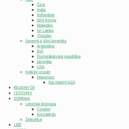
Čína
Indie
Indonésie
Jižní Korea
Maledivy
Srí Lanka
Thajsko
Severní a Jižní Amerika
Argentina
BVI
Dominikánská republika
Jamajka
USA
Indický oceán
Mauricius
Na vlastní kůži
REGIONY ČR
CESTOVKY
DOPRAVA
Letecká doprava
Condor
Eurowings
Železnice
LIDÉ