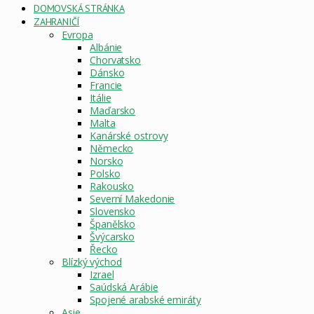
DOMOVSKÁ STRÁNKA
ZAHRANIČÍ
Evropa
Albánie
Chorvatsko
Dánsko
Francie
Itálie
Maďarsko
Malta
Kanárské ostrovy
Německo
Norsko
Polsko
Rakousko
Severní Makedonie
Slovensko
Španělsko
Švýcarsko
Řecko
Blízký východ
Izrael
Saúdská Arábie
Spojené arabské emiráty
Asie