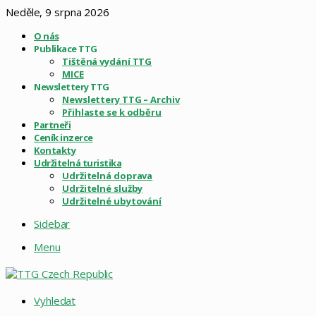
Neděle, 9 srpna 2026
O nás
Publikace TTG
Tištěná vydání TTG
MICE
Newslettery TTG
Newslettery TTG – Archiv
Přihlaste se k odběru
Partneři
Ceník inzerce
Kontakty
Udržitelná turistika
Udržitelná doprava
Udržitelné služby
Udržitelné ubytování
Sidebar
Menu
Vyhledat