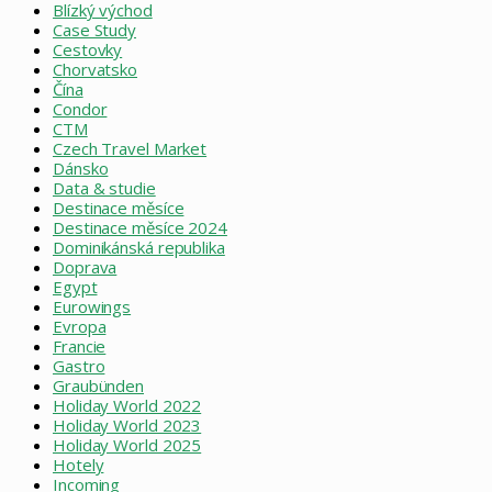
Blízký východ
Case Study
Cestovky
Chorvatsko
Čína
Condor
CTM
Czech Travel Market
Dánsko
Data & studie
Destinace měsíce
Destinace měsíce 2024
Dominikánská republika
Doprava
Egypt
Eurowings
Evropa
Francie
Gastro
Graubünden
Holiday World 2022
Holiday World 2023
Holiday World 2025
Hotely
Incoming