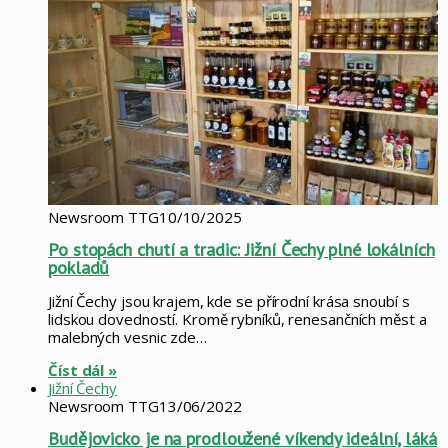
Newsroom TTG
10/10/2025
Po stopách chutí a tradic: Jižní Čechy plné lokálních
pokladů
Jižní Čechy jsou krajem, kde se přírodní krása snoubí s
lidskou dovedností. Kromě rybníků, renesančních měst a
malebných vesnic zde…
Číst dál »
Jižní Čechy
Newsroom TTG
13/06/2022
Budějovicko je na prodloužené víkendy ideální, láká