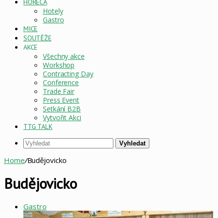
HORECA
Hotely
Gastro
MICE
SOUTĚŽE
AKCE
Všechny akce
Workshop
Contracting Day
Conference
Trade Fair
Press Event
Setkání B2B
Vytvořit Akci
TTG TALK
Vyhledat
Home
/
Budějovicko
Budějovicko
Gastro