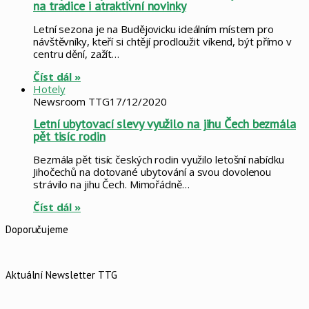
na tradice i atraktivní novinky
Letní sezona je na Budějovicku ideálním místem pro
návštěvníky, kteří si chtějí prodloužit víkend, být přímo v
centru dění, zažít…
Číst dál »
Hotely
Newsroom TTG
17/12/2020
Letní ubytovací slevy využilo na jihu Čech bezmála
pět tisíc rodin
Bezmála pět tisíc českých rodin využilo letošní nabídku
Jihočechů na dotované ubytování a svou dovolenou
strávilo na jihu Čech. Mimořádně…
Číst dál »
Doporučujeme
Aktuální Newsletter TTG