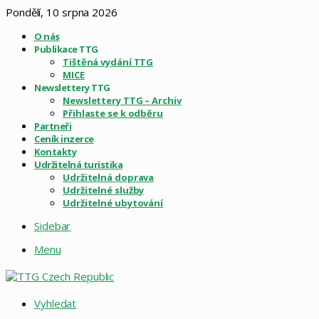
Pondělí, 10 srpna 2026
O nás
Publikace TTG
Tištěná vydání TTG
MICE
Newslettery TTG
Newslettery TTG – Archiv
Přihlaste se k odběru
Partneři
Ceník inzerce
Kontakty
Udržitelná turistika
Udržitelná doprava
Udržitelné služby
Udržitelné ubytování
Sidebar
Menu
Vyhledat