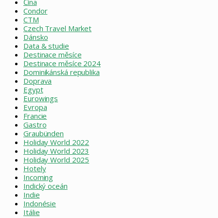
Čína
Condor
CTM
Czech Travel Market
Dánsko
Data & studie
Destinace měsíce
Destinace měsíce 2024
Dominikánská republika
Doprava
Egypt
Eurowings
Evropa
Francie
Gastro
Graubünden
Holiday World 2022
Holiday World 2023
Holiday World 2025
Hotely
Incoming
Indický oceán
Indie
Indonésie
Itálie