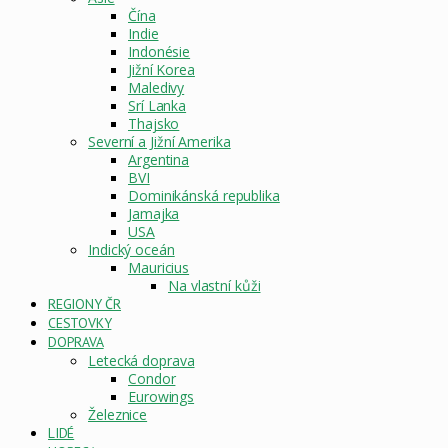
Čína
Indie
Indonésie
Jižní Korea
Maledivy
Srí Lanka
Thajsko
Severní a Jižní Amerika
Argentina
BVI
Dominikánská republika
Jamajka
USA
Indický oceán
Mauricius
Na vlastní kůži
REGIONY ČR
CESTOVKY
DOPRAVA
Letecká doprava
Condor
Eurowings
Železnice
LIDÉ