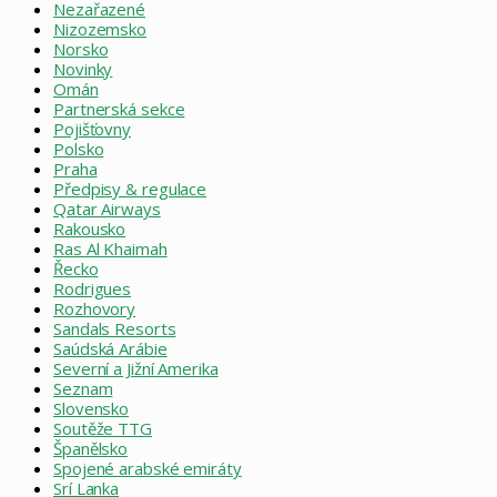
Nezařazené
Nizozemsko
Norsko
Novinky
Omán
Partnerská sekce
Pojišťovny
Polsko
Praha
Předpisy & regulace
Qatar Airways
Rakousko
Ras Al Khaimah
Řecko
Rodrigues
Rozhovory
Sandals Resorts
Saúdská Arábie
Severní a Jižní Amerika
Seznam
Slovensko
Soutěže TTG
Španělsko
Spojené arabské emiráty
Srí Lanka