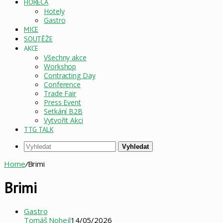
HORECA
Hotely
Gastro
MICE
SOUTĚŽE
AKCE
Všechny akce
Workshop
Contracting Day
Conference
Trade Fair
Press Event
Setkání B2B
Vytvořit Akci
TTG TALK
Vyhledat
Home
/
Brimi
Brimi
Gastro
Tomáš Nohejl
14/05/2026