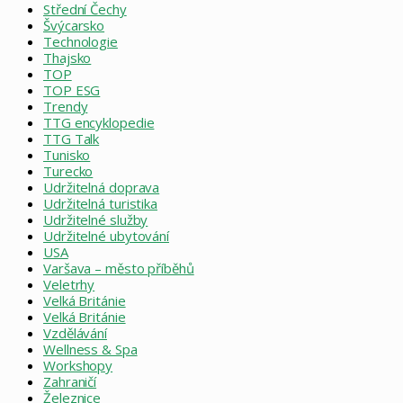
Střední Čechy
Švýcarsko
Technologie
Thajsko
TOP
TOP ESG
Trendy
TTG encyklopedie
TTG Talk
Tunisko
Turecko
Udržitelná doprava
Udržitelná turistika
Udržitelné služby
Udržitelné ubytování
USA
Varšava – město příběhů
Veletrhy
Velká Británie
Velká Británie
Vzdělávání
Wellness & Spa
Workshopy
Zahraničí
Železnice