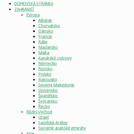
DOMOVSKÁ STRÁNKA
ZAHRANIČÍ
Evropa
Albánie
Chorvatsko
Dánsko
Francie
Itálie
Maďarsko
Malta
Kanárské ostrovy
Německo
Norsko
Polsko
Rakousko
Severní Makedonie
Slovensko
Španělsko
Švýcarsko
Řecko
Blízký východ
Izrael
Saúdská Arábie
Spojené arabské emiráty
Asie