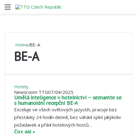
Menu
V
Home
/
BE-A
BE-A
Hotely
Newsroom TTG
07/04/2025
Umělá inteligence v hotelnictví – seznamte se
s humanoidní recepční BE-A
Exceluje ve všech světových jazycích, pracuje bez
přestávky 24 hodin denně, bez váhání splní jakýkoliv
požadavek a přání hotelových hostů…
Číst dál »