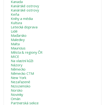
Kanada
Kanárské ostrovy
Kanárské ostrovy
Keňa
Knihy a média
Kultura
Letecká doprava
Lidé
Maďarsko
Maledivy
Malta
Mauricius
Města & regiony ČR
MICE
Na vlastní kůži
Názory
Německo
Německo CTM
New York
Nezařazené
Nizozemsko
Norsko
Novinky
Omán
Partnerská sekce