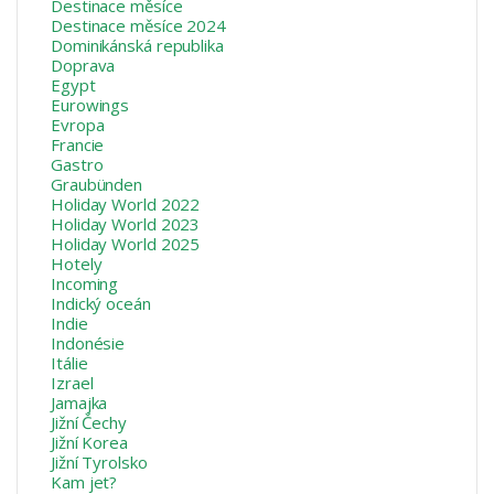
Destinace měsíce
Destinace měsíce 2024
Dominikánská republika
Doprava
Egypt
Eurowings
Evropa
Francie
Gastro
Graubünden
Holiday World 2022
Holiday World 2023
Holiday World 2025
Hotely
Incoming
Indický oceán
Indie
Indonésie
Itálie
Izrael
Jamajka
Jižní Čechy
Jižní Korea
Jižní Tyrolsko
Kam jet?