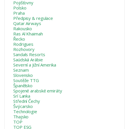
Pojišťovny
Polsko
Praha
Předpisy & regulace
Qatar Airways
Rakousko
Ras Al Khaimah
Řecko
Rodrigues
Rozhovory
Sandals Resorts
Saúdská Arábie
Severní a Jižní Amerika
Seznam
Slovensko
Soutěže TTG
Španělsko
Spojené arabské emiráty
Srí Lanka
Střední Čechy
Švýcarsko
Technologie
Thajsko
TOP
TOP ESG