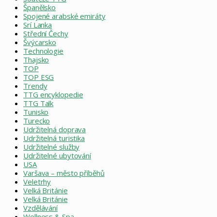
Španělsko
Spojené arabské emiráty
Srí Lanka
Střední Čechy
Švýcarsko
Technologie
Thajsko
TOP
TOP ESG
Trendy
TTG encyklopedie
TTG Talk
Tunisko
Turecko
Udržitelná doprava
Udržitelná turistika
Udržitelné služby
Udržitelné ubytování
USA
Varšava – město příběhů
Veletrhy
Velká Británie
Velká Británie
Vzdělávání
Wellness & Spa