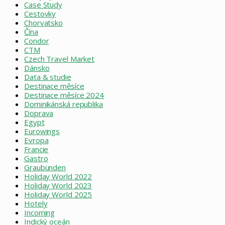
Case Study
Cestovky
Chorvatsko
Čína
Condor
CTM
Czech Travel Market
Dánsko
Data & studie
Destinace měsíce
Destinace měsíce 2024
Dominikánská republika
Doprava
Egypt
Eurowings
Evropa
Francie
Gastro
Graubünden
Holiday World 2022
Holiday World 2023
Holiday World 2025
Hotely
Incoming
Indický oceán