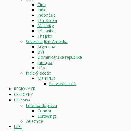
Čína
Indie
Indonésie
Jižní Korea
Maledivy
Srí Lanka
Thajsko
Severní a Jižní Amerika
Argentina
BVI
Dominikánská republika
Jamajka
USA
Indický oceán
Mauricius
Na vlastní kůži
REGIONY ČR
CESTOVKY
DOPRAVA
Letecká doprava
Condor
Eurowings
Železnice
LIDÉ