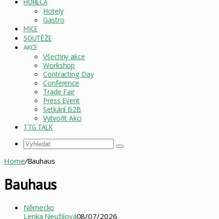
HORECA
Hotely
Gastro
MICE
SOUTĚŽE
AKCE
Všechny akce
Workshop
Contracting Day
Conference
Trade Fair
Press Event
Setkání B2B
Vytvořit Akci
TTG TALK
Vyhledat
Home
/
Bauhaus
Bauhaus
Německo
Lenka Neužilová
08/07/2026