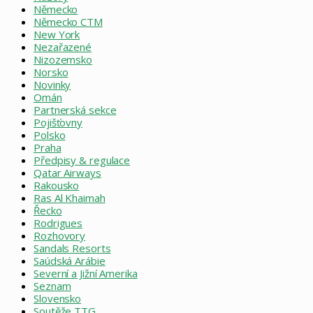
Německo
Německo CTM
New York
Nezařazené
Nizozemsko
Norsko
Novinky
Omán
Partnerská sekce
Pojišťovny
Polsko
Praha
Předpisy & regulace
Qatar Airways
Rakousko
Ras Al Khaimah
Řecko
Rodrigues
Rozhovory
Sandals Resorts
Saúdská Arábie
Severní a Jižní Amerika
Seznam
Slovensko
Soutěže TTG