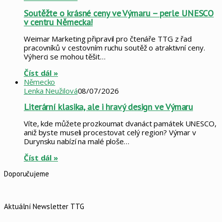
Soutěžte o krásné ceny ve Výmaru – perle UNESCO
v centru Německa!
Weimar Marketing připravil pro čtenáře TTG z řad
pracovníků v cestovním ruchu soutěž o atraktivní ceny.
Výherci se mohou těšit…
Číst dál »
Německo
Lenka Neužilová
08/07/2026
Literární klasika, ale i hravý design ve Výmaru
Víte, kde můžete prozkoumat dvanáct památek UNESCO,
aniž byste museli procestovat celý region? Výmar v
Durynsku nabízí na malé ploše…
Číst dál »
Doporučujeme
Aktuální Newsletter TTG