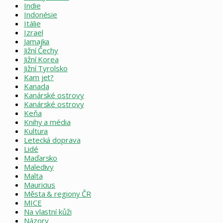
Indie
Indonésie
Itálie
Izrael
Jamajka
Jižní Čechy
Jižní Korea
Jižní Tyrolsko
Kam jet?
Kanada
Kanárské ostrovy
Kanárské ostrovy
Keňa
Knihy a média
Kultura
Letecká doprava
Lidé
Maďarsko
Maledivy
Malta
Mauricius
Města & regiony ČR
MICE
Na vlastní kůži
Názory