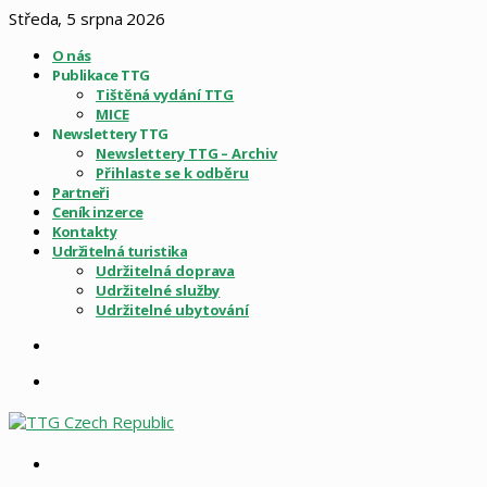
Středa, 5 srpna 2026
O nás
Publikace TTG
Tištěná vydání TTG
MICE
Newslettery TTG
Newslettery TTG – Archiv
Přihlaste se k odběru
Partneři
Ceník inzerce
Kontakty
Udržitelná turistika
Udržitelná doprava
Udržitelné služby
Udržitelné ubytování
Sidebar
Menu
Vyhledat