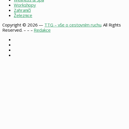
Workshopy
Zahraničí
Železnice
Copyright © 2026 —
TTG – vše o cestovním ruchu
. All Rights
Reserved. – – –
Redakce
Facebook
X
Instagram
RSS
Back
to
top
button