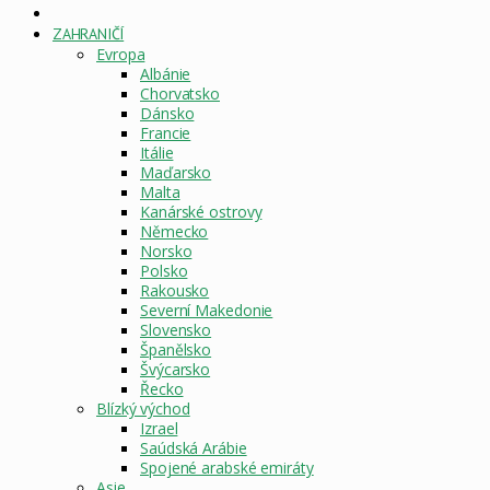
DOMOVSKÁ
STRÁNKA
ZAHRANIČÍ
Evropa
Albánie
Chorvatsko
Dánsko
Francie
Itálie
Maďarsko
Malta
Kanárské ostrovy
Německo
Norsko
Polsko
Rakousko
Severní Makedonie
Slovensko
Španělsko
Švýcarsko
Řecko
Blízký východ
Izrael
Saúdská Arábie
Spojené arabské emiráty
Asie