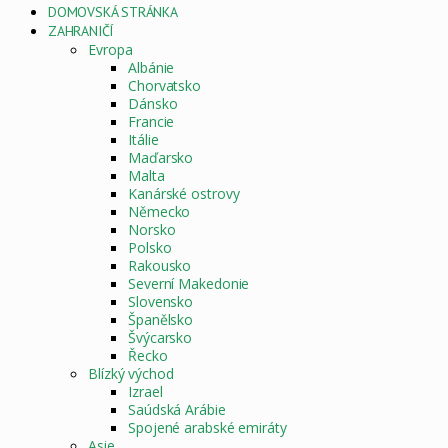
DOMOVSKÁ STRÁNKA
ZAHRANIČÍ
Evropa
Albánie
Chorvatsko
Dánsko
Francie
Itálie
Maďarsko
Malta
Kanárské ostrovy
Německo
Norsko
Polsko
Rakousko
Severní Makedonie
Slovensko
Španělsko
Švýcarsko
Řecko
Blízký východ
Izrael
Saúdská Arábie
Spojené arabské emiráty
Asie