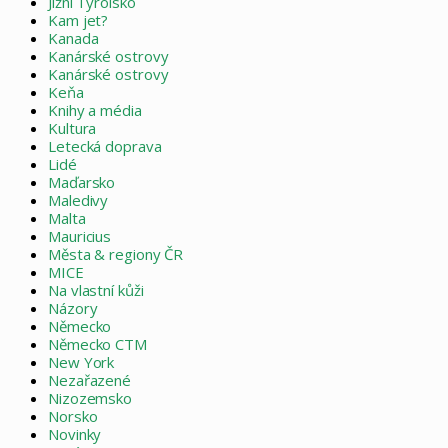
Jižní Tyrolsko
Kam jet?
Kanada
Kanárské ostrovy
Kanárské ostrovy
Keňa
Knihy a média
Kultura
Letecká doprava
Lidé
Maďarsko
Maledivy
Malta
Mauricius
Města & regiony ČR
MICE
Na vlastní kůži
Názory
Německo
Německo CTM
New York
Nezařazené
Nizozemsko
Norsko
Novinky