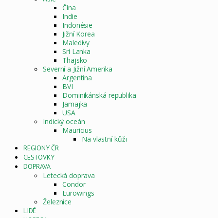
Čína
Indie
Indonésie
Jižní Korea
Maledivy
Srí Lanka
Thajsko
Severní a Jižní Amerika
Argentina
BVI
Dominikánská republika
Jamajka
USA
Indický oceán
Mauricius
Na vlastní kůži
REGIONY ČR
CESTOVKY
DOPRAVA
Letecká doprava
Condor
Eurowings
Železnice
LIDÉ