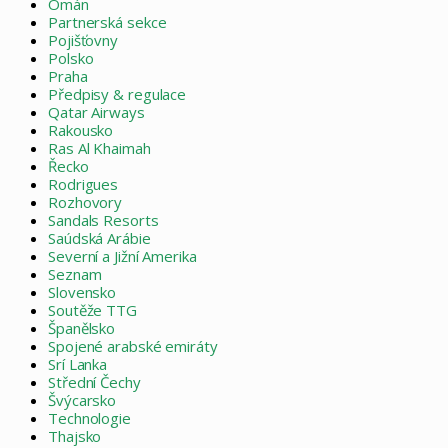
Omán
Partnerská sekce
Pojišťovny
Polsko
Praha
Předpisy & regulace
Qatar Airways
Rakousko
Ras Al Khaimah
Řecko
Rodrigues
Rozhovory
Sandals Resorts
Saúdská Arábie
Severní a Jižní Amerika
Seznam
Slovensko
Soutěže TTG
Španělsko
Spojené arabské emiráty
Srí Lanka
Střední Čechy
Švýcarsko
Technologie
Thajsko