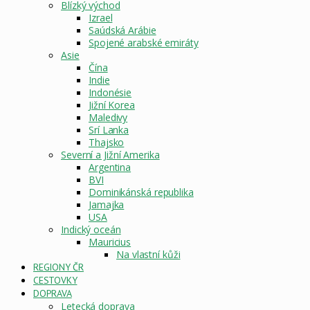
Blízký východ
Izrael
Saúdská Arábie
Spojené arabské emiráty
Asie
Čína
Indie
Indonésie
Jižní Korea
Maledivy
Srí Lanka
Thajsko
Severní a Jižní Amerika
Argentina
BVI
Dominikánská republika
Jamajka
USA
Indický oceán
Mauricius
Na vlastní kůži
REGIONY ČR
CESTOVKY
DOPRAVA
Letecká doprava