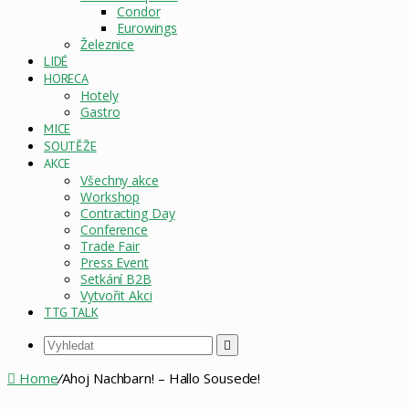
Condor
Eurowings
Železnice
LIDÉ
HORECA
Hotely
Gastro
MICE
SOUTĚŽE
AKCE
Všechny akce
Workshop
Contracting Day
Conference
Trade Fair
Press Event
Setkání B2B
Vytvořit Akci
TTG TALK
Vyhledat
Home
/
Ahoj Nachbarn! – Hallo Sousede!