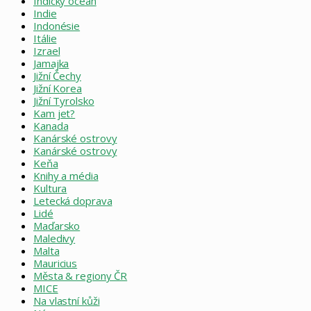
Indický oceán
Indie
Indonésie
Itálie
Izrael
Jamajka
Jižní Čechy
Jižní Korea
Jižní Tyrolsko
Kam jet?
Kanada
Kanárské ostrovy
Kanárské ostrovy
Keňa
Knihy a média
Kultura
Letecká doprava
Lidé
Maďarsko
Maledivy
Malta
Mauricius
Města & regiony ČR
MICE
Na vlastní kůži