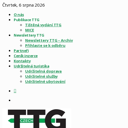
Čtvrtek, 6 srpna 2026
O nás
Publikace TTG
Tištěná vydání TTG
MICE
Newslettery TTG
Newslettery TTG – Archiv
Přihlaste se k odběru
Partneři
Ceník inzerce
Kontakty
Udržitelná turistika
Udržitelná doprava
Udržitelné služby
Udržitelné ubytování
Sidebar
Menu