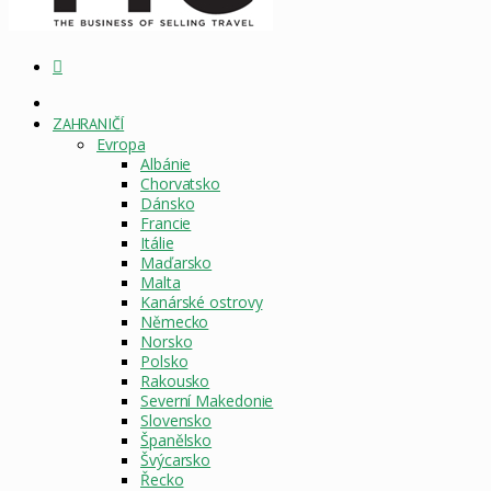
Vyhledat
DOMOVSKÁ
STRÁNKA
ZAHRANIČÍ
Evropa
Albánie
Chorvatsko
Dánsko
Francie
Itálie
Maďarsko
Malta
Kanárské ostrovy
Německo
Norsko
Polsko
Rakousko
Severní Makedonie
Slovensko
Španělsko
Švýcarsko
Řecko