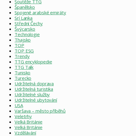
Soutěže TTG
Španělsko
Spojené arabské emiráty
Srí Lanka
Střední Čechy
Švýcarsko
Technologie
Thajsko
TOP
TOP ESG
Trendy
TTG encyklopedie
TTG Talk
Tunisko
Turecko
Udržitelná doprava
Udržitelná turistika
Udržitelné služby
Udržitelné ubytování
USA
Varšava – město příběhů
Veletrhy
Velká Británie
Velká Británie
Vzdělávání