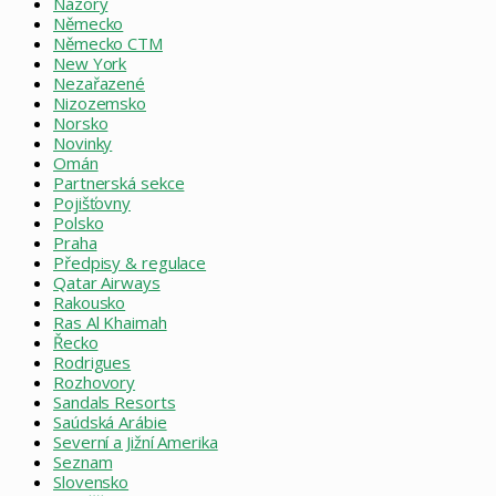
Názory
Německo
Německo CTM
New York
Nezařazené
Nizozemsko
Norsko
Novinky
Omán
Partnerská sekce
Pojišťovny
Polsko
Praha
Předpisy & regulace
Qatar Airways
Rakousko
Ras Al Khaimah
Řecko
Rodrigues
Rozhovory
Sandals Resorts
Saúdská Arábie
Severní a Jižní Amerika
Seznam
Slovensko