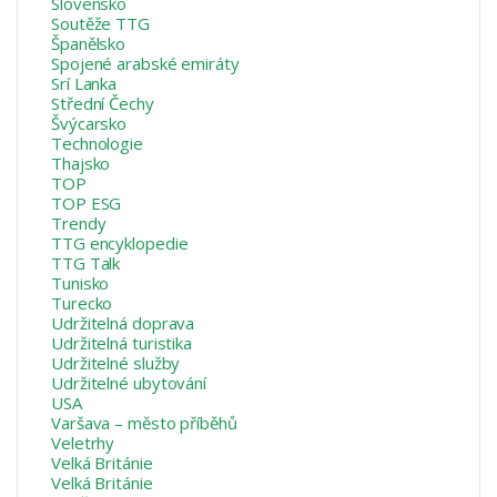
Slovensko
Soutěže TTG
Španělsko
Spojené arabské emiráty
Srí Lanka
Střední Čechy
Švýcarsko
Technologie
Thajsko
TOP
TOP ESG
Trendy
TTG encyklopedie
TTG Talk
Tunisko
Turecko
Udržitelná doprava
Udržitelná turistika
Udržitelné služby
Udržitelné ubytování
USA
Varšava – město příběhů
Veletrhy
Velká Británie
Velká Británie