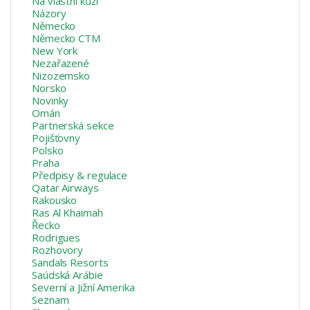
Na vlastní kůži
Názory
Německo
Německo CTM
New York
Nezařazené
Nizozemsko
Norsko
Novinky
Omán
Partnerská sekce
Pojišťovny
Polsko
Praha
Předpisy & regulace
Qatar Airways
Rakousko
Ras Al Khaimah
Řecko
Rodrigues
Rozhovory
Sandals Resorts
Saúdská Arábie
Severní a Jižní Amerika
Seznam