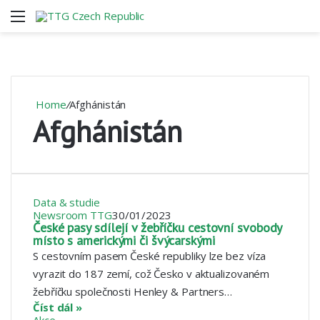
Menu
V
Home
/
Afghánistán
Afghánistán
Data & studie
Newsroom TTG
30/01/2023
České pasy sdílejí v žebříčku cestovní svobody
místo s americkými či švýcarskými
S cestovním pasem České republiky lze bez víza
vyrazit do 187 zemí, což Česko v aktualizovaném
žebříčku společnosti Henley & Partners…
Číst dál »
Akce