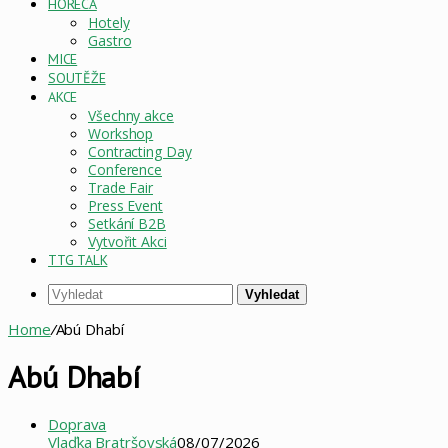
HORECA
Hotely
Gastro
MICE
SOUTĚŽE
AKCE
Všechny akce
Workshop
Contracting Day
Conference
Trade Fair
Press Event
Setkání B2B
Vytvořit Akci
TTG TALK
Vyhledat
Home
/
Abú Dhabí
Abú Dhabí
Doprava
Vlaďka Bratršovská
08/07/2026