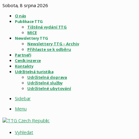
Sobota, 8 srpna 2026
O nás
Publikace TTG
Tištěná vydání TTG
MICE
Newslettery TTG
Newslettery TTG – Archiv
Přihlaste se k odběru
Partneři
Ceník inzerce
Kontakty
Udržitelná turistika
Udržitelná doprava
Udržitelné služby
Udržitelné ubytování
Sidebar
Menu
Vyhledat