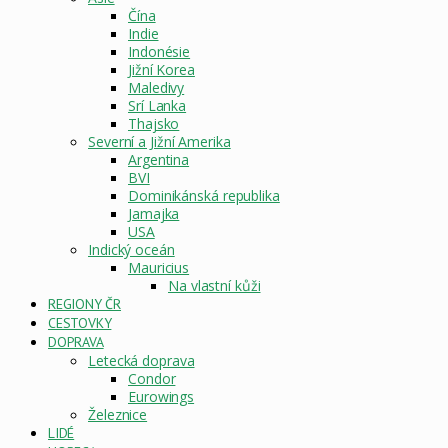
Čína
Indie
Indonésie
Jižní Korea
Maledivy
Srí Lanka
Thajsko
Severní a Jižní Amerika
Argentina
BVI
Dominikánská republika
Jamajka
USA
Indický oceán
Mauricius
Na vlastní kůži
REGIONY ČR
CESTOVKY
DOPRAVA
Letecká doprava
Condor
Eurowings
Železnice
LIDÉ