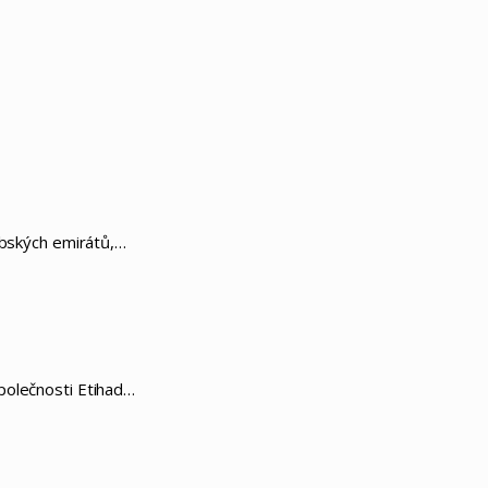
abských emirátů,…
polečnosti Etihad…