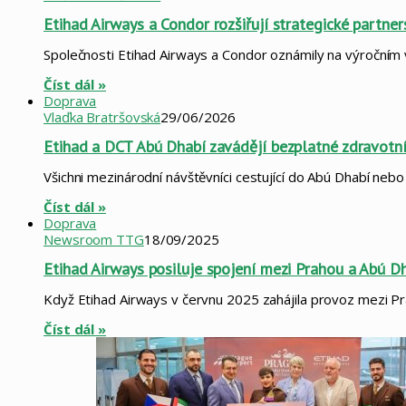
Etihad Airways a Condor rozšiřují strategické partner
Společnosti Etihad Airways a Condor oznámily na výročním 
Číst dál »
Doprava
Vlaďka Bratršovská
29/06/2026
Etihad a DCT Abú Dhabí zavádějí bezplatné zdravotní
Všichni mezinárodní návštěvníci cestující do Abú Dhabí nebo
Číst dál »
Doprava
Newsroom TTG
18/09/2025
Etihad Airways posiluje spojení mezi Prahou a Abú D
Když Etihad Airways v červnu 2025 zahájila provoz mezi Pr
Číst dál »