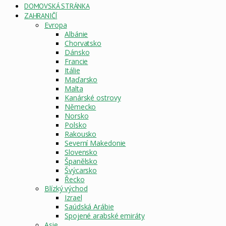
DOMOVSKÁ STRÁNKA
ZAHRANIČÍ
Evropa
Albánie
Chorvatsko
Dánsko
Francie
Itálie
Maďarsko
Malta
Kanárské ostrovy
Německo
Norsko
Polsko
Rakousko
Severní Makedonie
Slovensko
Španělsko
Švýcarsko
Řecko
Blízký východ
Izrael
Saúdská Arábie
Spojené arabské emiráty
Asie