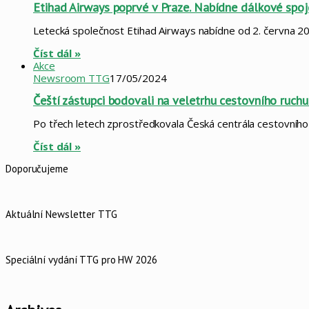
Etihad Airways poprvé v Praze. Nabídne dálkové spoj
Letecká společnost Etihad Airways nabídne od 2. června 20
Číst dál »
Akce
Newsroom TTG
17/05/2024
Čeští zástupci bodovali na veletrhu cestovního ruchu
Po třech letech zprostředkovala Česká centrála cestovníh
Číst dál »
Doporučujeme
Aktuální Newsletter TTG
Speciální vydání TTG pro HW 2026