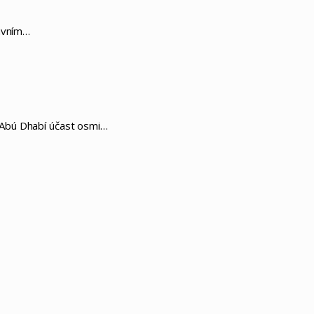
lavním…
 Abú Dhabí účast osmi…