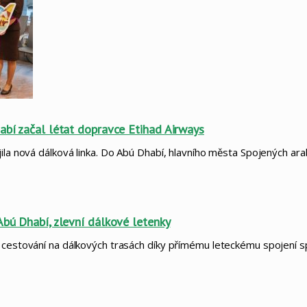
abí začal létat dopravce Etihad Airways
jila nová dálková linka. Do Abú Dhabí, hlavního města Spojených ar
Abú Dhabí, zlevní dálkové letenky
i cestování na dálkových trasách díky přímému leteckému spojení s