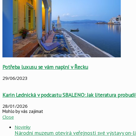
Potřeba luxusu se vám naplní v Řecku
29/06/2023
Karin Lednická v podcastu SBALENO: Jak literatura probudi
28/01/2026
Mohlo by vás zajímat
Close
Novinky
Národní muzeum otevírá veřejnosti své výstavy on-l