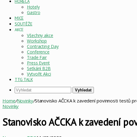
HORECA
Hotely
Gastro
MICE
SOUTĚŽE
AKCE
Všechny akce
Workshop
Contracting Day
Conference
Trade Fair
Press Event
Setkání B2B
Vytvořit Akci
TTG TALK
Vyhledat
Home
/
Novinky
/
Stanovisko AČCKA k zavedení povinnosti testů pr
Novinky
Stanovisko AČCKA k zavedení povi