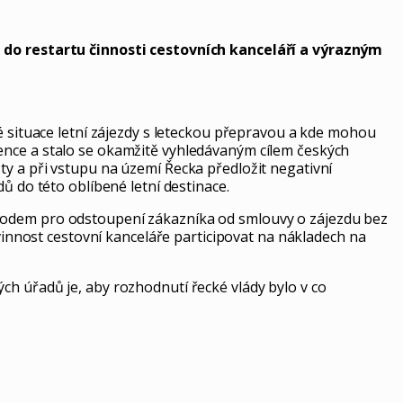
do restartu činnosti cestovních kanceláří a výrazným
é situace letní zájezdy s leteckou přepravou a kde mohou
ence a stalo se okamžitě vyhledávaným cílem českých
ty a při vstupu na území Řecka předložit negativní
ů do této oblíbené letní destinace.
ůvodem pro odstoupení zákazníka od smlouvy o zájezdu bez
nnost cestovní kanceláře participovat na nákladech na
ch úřadů je, aby rozhodnutí řecké vlády bylo v co