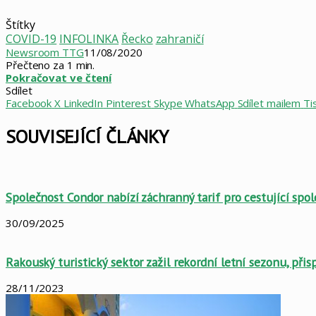
Štítky
COVID-19
INFOLINKA
Řecko
zahraničí
Newsroom TTG
11/08/2020
Přečteno za 1 min.
Pokračovat ve čtení
Sdílet
Facebook
X
LinkedIn
Pinterest
Skype
WhatsApp
Sdílet mailem
Ti
SOUVISEJÍCÍ ČLÁNKY
Společnost Condor nabízí záchranný tarif pro cestující spol
30/09/2025
Rakouský turistický sektor zažil rekordní letní sezonu, přis
28/11/2023