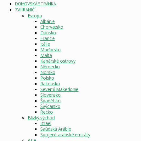
DOMOVSKÁ STRÁNKA
ZAHRANIČÍ
Evropa
Albánie
Chorvatsko
Dánsko
Francie
Itálie
Maďarsko
Malta
Kanárské ostrovy
Německo
Norsko
Polsko
Rakousko
Severní Makedonie
Slovensko
Španělsko
Švýcarsko
Řecko
Blízký východ
Izrael
Saúdská Arábie
Spojené arabské emiráty
Asie