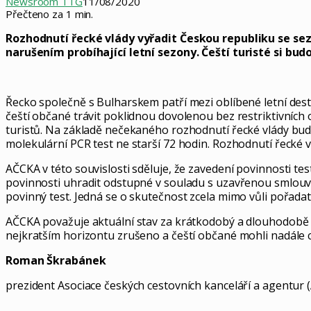
Newsroom TTG
11/08/2020
Přečteno za 1 min.
Rozhodnutí řecké vlády vyřadit Českou republiku se s
narušením probíhající letní sezony. Čeští turisté si bud
Řecko společně s Bulharskem patří mezi oblíbené letní dest
čeští občané trávit poklidnou dovolenou bez restriktivníc
turistů. Na základě nečekaného rozhodnutí řecké vlády budo
molekulární PCR test ne starší 72 hodin. Rozhodnutí řecké v
AČCKA v této souvislosti sděluje, že zavedení povinnosti
povinnosti uhradit odstupné v souladu s uzavřenou smlouv
povinný test. Jedná se o skutečnost zcela mimo vůli pořadat
AČCKA považuje aktuální stav za krátkodobý a dlouhodobě ne
nejkratším horizontu zrušeno a čeští občané mohli nadále c
Roman Škrabánek
prezident Asociace českých cestovních kanceláří a agentur