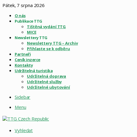
Pátek, 7 srpna 2026
O nás
Publikace TTG
Tištěná vydání TTG
MICE
Newslettery TTG
Newslettery TTG – Archiv
Přihlaste se k odběru
Partneři
Ceník inzerce
Kontakty
Udržitelná turistika
Udržitelná doprava
Udržitelné služby
Udržitelné ubytování
Sidebar
Menu
Vyhledat