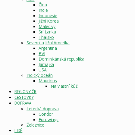
Čína
Indie
Indonésie
Jižní Korea
Maledivy
Srí Lanka
Thajsko
Severní a Jižní Amerika
Argentina
BVI
Dominikánská republika
Jamajka
USA
Indický oceán
Mauricius
Na vlastní kůži
REGIONY ČR
CESTOVKY
DOPRAVA
Letecká doprava
Condor
Eurowings
Železnice
LIDÉ