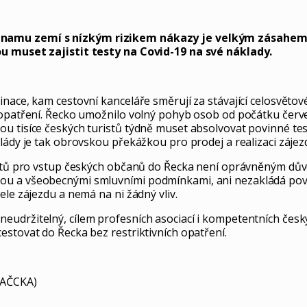
eznamu zemí s nízkým rizikem nákazy je velkým zásahem 
ou muset zajistit testy na Covid-19 na své náklady.
inace, kam cestovní kanceláře směrují za stávající celosvětov
h opatření. Řecko umožnilo volný pohyb osob od počátku červ
u tisíce českých turistů týdně muset absolvovat povinné tes
lády je tak obrovskou překážkou pro prodej a realizaci zájezd
 testů pro vstup českých občanů do Řecka není oprávněným d
ou a všeobecnými smluvními podmínkami, ani nezakládá povi
ele zájezdu a nemá na ni žádný vliv.
udržitelný, cílem profesních asociací i kompetentních český
estovat do Řecka bez restriktivních opatření.
 (AČCKA)