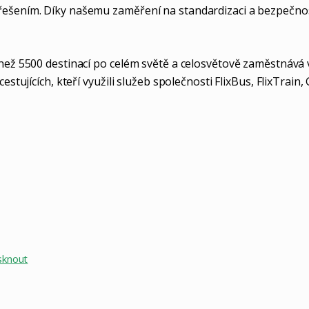
 řešením. Díky našemu zaměření na standardizaci a bezpečno
“
ež 5500 destinací po celém světě a celosvětově zaměstnává víc
cestujících, kteří využili služeb společnosti FlixBus, FlixTra
sknout