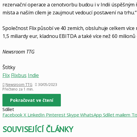
rezervační operace a cenotvorbu budou i v Indii úspěšným
místa a naším cílem je zaujmout vedoucí postavení na trhu.
Společnost Flix působí ve 40 zemích, obsluhuje celkem více n
1,5 miliardy eur, kladnou EBITDA a také více než 60 milionů 
Newsroom TTG
Štítky
Flix
Flixbus
Indie
Newsroom TTG
30/05/2023
Přečteno za 1 min.
Pokračovat ve čtení
Sdílet
Facebook
X
LinkedIn
Pinterest
Skype
WhatsApp
Sdílet mailem
Ti
SOUVISEJÍCÍ ČLÁNKY