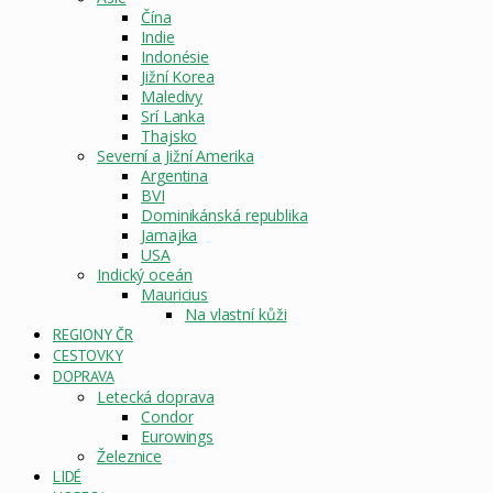
Čína
Indie
Indonésie
Jižní Korea
Maledivy
Srí Lanka
Thajsko
Severní a Jižní Amerika
Argentina
BVI
Dominikánská republika
Jamajka
USA
Indický oceán
Mauricius
Na vlastní kůži
REGIONY ČR
CESTOVKY
DOPRAVA
Letecká doprava
Condor
Eurowings
Železnice
LIDÉ