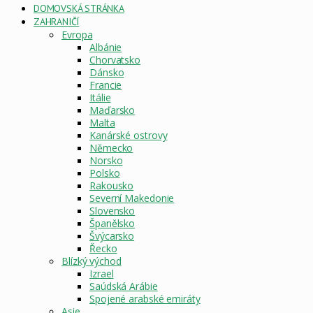
DOMOVSKÁ STRÁNKA
ZAHRANIČÍ
Evropa
Albánie
Chorvatsko
Dánsko
Francie
Itálie
Maďarsko
Malta
Kanárské ostrovy
Německo
Norsko
Polsko
Rakousko
Severní Makedonie
Slovensko
Španělsko
Švýcarsko
Řecko
Blízký východ
Izrael
Saúdská Arábie
Spojené arabské emiráty
Asie