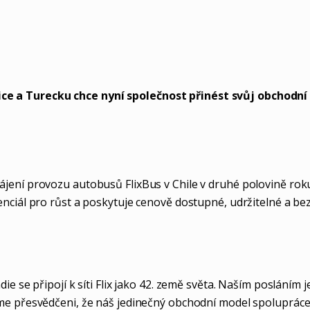
rice a Turecku chce nyní společnost přinést svůj obchodn
ení provozu autobusů FlixBus v Chile v druhé polovině roku 2
tenciál pro růst a poskytuje cenově dostupné, udržitelné a 
ie se připojí k síti Flix jako 42. země světa. Naším posláním
Jsme přesvědčeni, že náš jedinečný obchodní model spoluprác