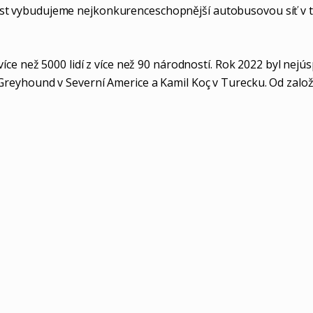
st vybudujeme nejkonkurenceschopnější autobusovou síť v t
e než 5000 lidí z více než 90 národností. Rok 2022 byl nejúspě
in, Greyhound v Severní Americe a Kamil Koç v Turecku. Od zalo