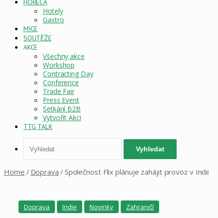
HORECA
Hotely
Gastro
MICE
SOUTĚŽE
AKCE
Všechny akce
Workshop
Contracting Day
Conference
Trade Fair
Press Event
Setkání B2B
Vytvořit Akci
TTG TALK
Vyhledat
Home
/
Doprava
/
Společnost Flix plánuje zahájit provoz v Indii
Doprava
Indie
Novinky
Zahraničí