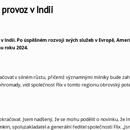
 provoz v Indii
 v Indii. Po úspěšném rozvoji svých služeb v Evropě, Ame
hu roku 2024.
račovat v silném růstu, přičemž významnými milníky bude zaháj
dohromady, vidí společnost Flix v tomto regionu obrovský po
okračovat. Jsem nadšený, že se mohu podělit o novinku, že Ind
in, spoluzakladatel a generální ředitel společnosti Flix. „