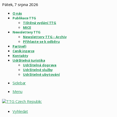
Pátek, 7 srpna 2026
O nás
Publikace TTG
Tištěná vydání TTG
MICE
Newslettery TTG
Newslettery TTG – Archiv
Přihlaste se k odběru
Partneři
Ceník inzerce
Kontakty
Udržitelná turistika
Udržitelná doprava
Udržitelné služby
Udržitelné ubytování
Sidebar
Menu
Vyhledat