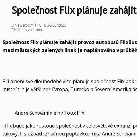
Společnost Flix plánuje zahájit
Newsroom TTG
30/05/2023
Přečteno za 1 min.
Společnost Flix plánuje zahájit provoz autobusů FlixBus
meziměstských zelených linek je naplánováno v průbě
Při plnění své dlouhodobé vize plánuje společnost Flix pok
místní trh je větší než Evropa, Turecko a Severní Amerika 
André Schwämmlein / Foto: Flix
„Flix bude jako rostoucí společnost v celosvětové expanzi p
takových službách značnou poptávku,“
říká André Schwämmle