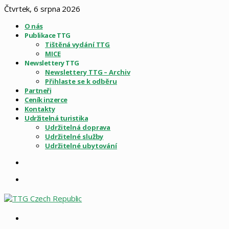
Čtvrtek, 6 srpna 2026
O nás
Publikace TTG
Tištěná vydání TTG
MICE
Newslettery TTG
Newslettery TTG – Archiv
Přihlaste se k odběru
Partneři
Ceník inzerce
Kontakty
Udržitelná turistika
Udržitelná doprava
Udržitelné služby
Udržitelné ubytování
Sidebar
Menu
Vyhledat