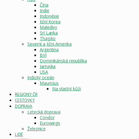
Čína
Indie
Indonésie
Jižní Korea
Maledivy
Srí Lanka
Thajsko
Severní a Jižní Amerika
Argentina
BVI
Dominikánská republika
Jamajka
USA
Indický oceán
Mauricius
Na vlastní kůži
REGIONY ČR
CESTOVKY
DOPRAVA
Letecká doprava
Condor
Eurowings
Železnice
LIDÉ