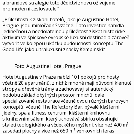
a brandové strategie toto dědictví znovu oživujeme
pro moderní cestovatele.“
„Příležitosti k získání hotelů, jako je Augustine Hotel,
Prague, jsou mimořádně vzácné. Tato investice nabídla
jedinečnou a neodolatelnou příležitost získat historické
aktivum ve špičkové evropské luxusní destinaci a zároveň
vytvořit velkolepou ukázku budoucnosti konceptu The
Good Life jako ultraluxusní značky Kempinski.“
Foto: Augustine Hotel, Prague
Hotel Augustine v Praze nabízí 101 pokojů pro hosty
včetně 20 apartmánů, z nichž mnohé mají původní klenuté
stropy a dřevěné trámy a zachovávají si autentický
podobu základ obytných prostor mnichů, dále
specializované restaurace včetně dvou různých barových
konceptů, včetně The Refectory Bar, bývalé klášterní
jídelny; spa a fitness centrum, klášterní knihovnu
s knihovním sálem, který uchovává sbírku obsahující
staletí teologického a vědeckého myšlení, více než 400 m²
zasedací plochy a více než 650 m² venkovních teras