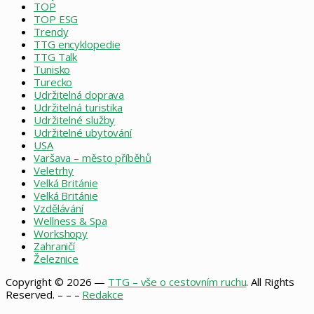
TOP
TOP ESG
Trendy
TTG encyklopedie
TTG Talk
Tunisko
Turecko
Udržitelná doprava
Udržitelná turistika
Udržitelné služby
Udržitelné ubytování
USA
Varšava – město příběhů
Veletrhy
Velká Británie
Velká Británie
Vzdělávání
Wellness & Spa
Workshopy
Zahraničí
Železnice
Copyright © 2026 —
TTG – vše o cestovním ruchu
. All Rights
Reserved. – – –
Redakce