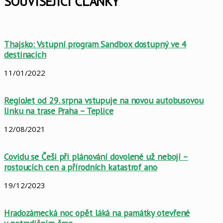
SOUVISEJÍCÍ ČLÁNKY
Thajsko: Vstupní program Sandbox dostupný ve 4
destinacích
11/01/2022
RegioJet od 29. srpna vstupuje na novou autobusovou
linku na trase Praha – Teplice
12/08/2021
Covidu se Češi při plánování dovolené už nebojí –
rostoucích cen a přírodních katastrof ano
19/12/2023
Hradozámecká noc opět láká na památky otevřené