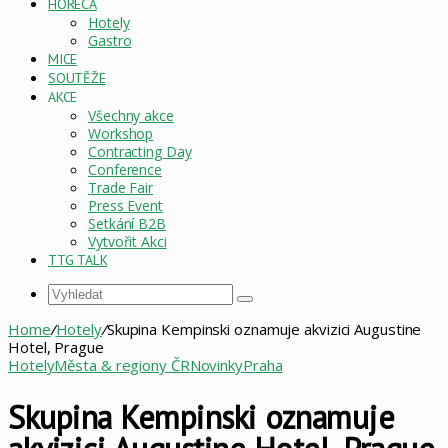
HORECA
Hotely
Gastro
MICE
SOUTĚŽE
AKCE
Všechny akce
Workshop
Contracting Day
Conference
Trade Fair
Press Event
Setkání B2B
Vytvořit Akci
TTG TALK
Vyhledat
Home
/
Hotely
/
Skupina Kempinski oznamuje akvizici Augustine
Hotel, Prague
Hotely
Města & regiony ČR
Novinky
Praha
Skupina Kempinski oznamuje