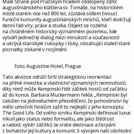
Malé Straně pod Pražským hradem obklopený zdmi
augustiniánského kláštera sv. Tomáše, na historickém
místě starém více než 800 let, zůstává sídlem živoucí
funkční komunity augustiniánských mnichů, kteří dodržují
denní řád víry, práce a studia. Objekt se rozléhá
na chráněném historicky významném pozemku, kde
vytváří jedinečný dialog mezi minulostí a současností
a ukrývá starobylé rukopisy i tisky, obsahující staletí staré
poznatky získané v rozjímání.
Foto: Augustine Hotel, Prague
Tato akvizice odráží širší strategickou reorientaci
na přímé investice a vlastnictví významných nemovitostí,
díky nimž může Kempinski řídit zážitek hostů od začátku
až do konce. Barbara Muckermann řekla: „Kempinski byl
založen na jednoduchém přesvědčení, že pohostinství by
mělo umožnit hostům zažít to nejlepší z jeho konceptu
The Good Life. Od svého vzniku Kempinski definoval luxus
nikoli jako status nebo formalitu, ale jako štědrost
a radost; výběr zážitků ze srdce destinace a čerpání
z bohatství její kultury a komunit. S vývojem naší obchodní