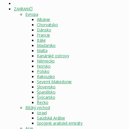
DOMOVSKÁ
STRÁNKA
ZAHRANIČÍ
Evropa
Albánie
Chorvatsko
Dánsko
Francie
Itálie
Maďarsko
Malta
Kanárské ostrovy
Německo
Norsko
Polsko
Rakousko
Severní Makedonie
Slovensko
Španělsko
Švýcarsko
Řecko
Blízký východ
Izrael
Saúdská Arábie
Spojené arabské emiráty
Asie