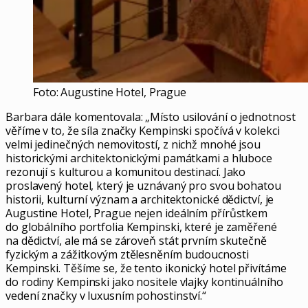
Foto: Augustine Hotel, Prague
Barbara dále komentovala: „Místo usilování o jednotnost
věříme v to, že síla značky Kempinski spočívá v kolekci
velmi jedinečných nemovitostí, z nichž mnohé jsou
historickými architektonickými památkami a hluboce
rezonují s kulturou a komunitou destinací. Jako
proslavený hotel, který je uznávaný pro svou bohatou
historii, kulturní význam a architektonické dědictví, je
Augustine Hotel, Prague nejen ideálním přírůstkem
do globálního portfolia Kempinski, které je zaměřené
na dědictví, ale má se zároveň stát prvním skutečně
fyzickým a zážitkovým ztělesněním budoucnosti
Kempinski. Těšíme se, že tento ikonický hotel přivítáme
do rodiny Kempinski jako nositele vlajky kontinuálního
vedení značky v luxusním pohostinství.“