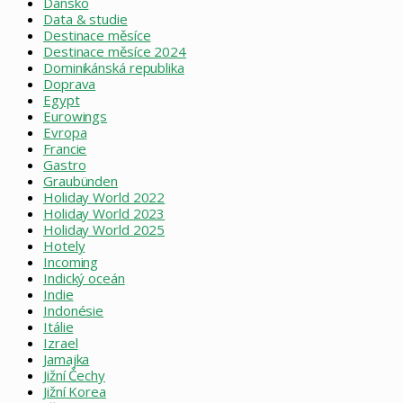
Dánsko
Data & studie
Destinace měsíce
Destinace měsíce 2024
Dominikánská republika
Doprava
Egypt
Eurowings
Evropa
Francie
Gastro
Graubünden
Holiday World 2022
Holiday World 2023
Holiday World 2025
Hotely
Incoming
Indický oceán
Indie
Indonésie
Itálie
Izrael
Jamajka
Jižní Čechy
Jižní Korea