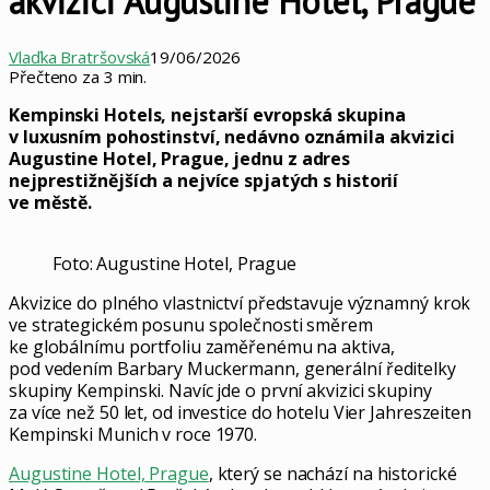
akvizici Augustine Hotel, Prague
Vlaďka Bratršovská
19/06/2026
Přečteno za 3 min.
Kempinski Hotels, nejstarší evropská skupina
v luxusním pohostinství, nedávno oznámila akvizici
Augustine Hotel, Prague, jednu z adres
nejprestižnějších a nejvíce spjatých s historií
ve městě.
Foto: Augustine Hotel, Prague
Akvizice do plného vlastnictví představuje významný krok
ve strategickém posunu společnosti směrem
ke globálnímu portfoliu zaměřenému na aktiva,
pod vedením Barbary Muckermann, generální ředitelky
skupiny Kempinski. Navíc jde o první akvizici skupiny
za více než 50 let, od investice do hotelu Vier Jahreszeiten
Kempinski Munich v roce 1970.
Augustine Hotel, Prague
, který se nachází na historické