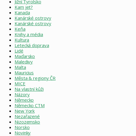
Jižní Tyrolsko
Kam jet?
Kanada
Kanárské ostrovy
Kanárské ostrovy
Keňa
Knihy a média
Kultura
Letecká doprava
Lidé
Maďarsko
Maledivy
Malta
Mauricius
Města & regiony ČR
MICE
Na vlastní kůži
Názory
Německo
Německo CTM
New York
Nezařazené
Nizozemsko
Norsko
Novinky