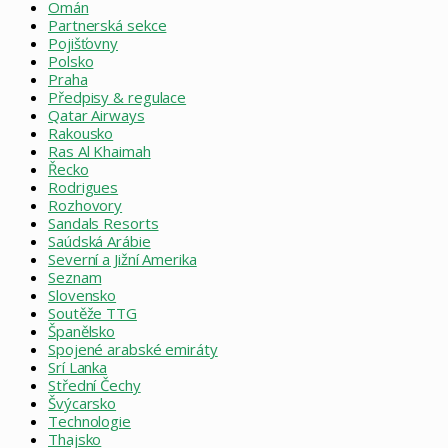
Omán
Partnerská sekce
Pojišťovny
Polsko
Praha
Předpisy & regulace
Qatar Airways
Rakousko
Ras Al Khaimah
Řecko
Rodrigues
Rozhovory
Sandals Resorts
Saúdská Arábie
Severní a Jižní Amerika
Seznam
Slovensko
Soutěže TTG
Španělsko
Spojené arabské emiráty
Srí Lanka
Střední Čechy
Švýcarsko
Technologie
Thajsko