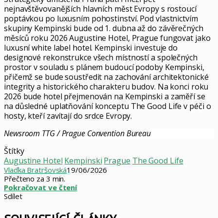
nejnavštěvovanějších hlavních měst Evropy s rostoucí
poptávkou po luxusním pohostinství. Pod vlastnictvím
skupiny Kempinski bude od 1. dubna až do závěrečných
měsíců roku 2026 Augustine Hotel, Prague fungovat jako
luxusní white label hotel. Kempinski investuje do
designové rekonstrukce všech místností a společných
prostor v souladu s plánem budoucí podoby Kempinski,
přičemž se bude soustředit na zachování architektonické
integrity a historického charakteru budov. Na konci roku
2026 bude hotel přejmenován na Kempinski a zaměří se
na důsledné uplatňování konceptu The Good Life v péči o
hosty, kteří zavítají
do srdce Evropy.
Newsroom TTG / Prague Convention Bureau
Štítky
Augustine Hotel
Kempinski
Prague
The Good Life
Vlaďka Bratršovská
19/06/2026
Přečteno za 3 min.
Pokračovat ve čtení
Sdílet
Facebook
X
LinkedIn
Pinterest
Skype
WhatsApp
Sdílet
Tisknout
mailem