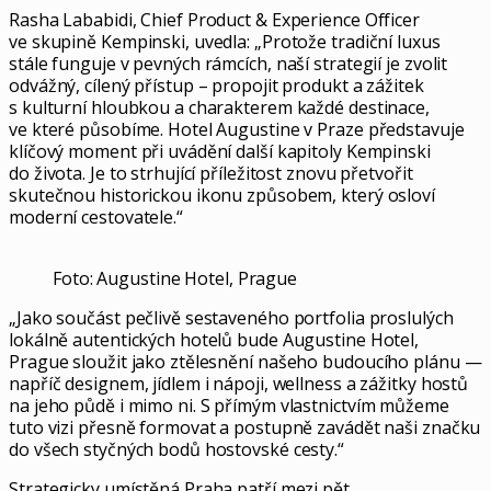
Rasha Lababidi, Chief Product & Experience Officer
ve skupině Kempinski, uvedla: „Protože tradiční luxus
stále funguje v pevných rámcích, naší strategií je zvolit
odvážný, cílený přístup – propojit produkt a zážitek
s kulturní hloubkou a charakterem každé destinace,
ve které působíme. Hotel Augustine v Praze představuje
klíčový moment při uvádění další kapitoly Kempinski
do života. Je to strhující příležitost znovu přetvořit
skutečnou historickou ikonu způsobem, který osloví
moderní cestovatele.“
Foto: Augustine Hotel, Prague
„Jako součást pečlivě sestaveného portfolia proslulých
lokálně autentických hotelů bude Augustine Hotel,
Prague sloužit jako ztělesnění našeho budoucího plánu —
napříč designem, jídlem i nápoji, wellness a zážitky hostů
na jeho půdě i mimo ni. S přímým vlastnictvím můžeme
tuto vizi přesně formovat a postupně zavádět naši značku
do všech styčných bodů hostovské cesty.“
Strategicky umístěná Praha patří mezi pět