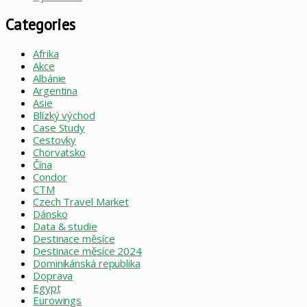
Categories
Afrika
Akce
Albánie
Argentina
Asie
Blízký východ
Case Study
Cestovky
Chorvatsko
Čína
Condor
CTM
Czech Travel Market
Dánsko
Data & studie
Destinace měsíce
Destinace měsíce 2024
Dominikánská republika
Doprava
Egypt
Eurowings