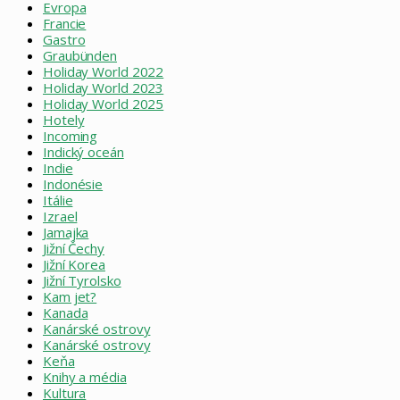
Evropa
Francie
Gastro
Graubünden
Holiday World 2022
Holiday World 2023
Holiday World 2025
Hotely
Incoming
Indický oceán
Indie
Indonésie
Itálie
Izrael
Jamajka
Jižní Čechy
Jižní Korea
Jižní Tyrolsko
Kam jet?
Kanada
Kanárské ostrovy
Kanárské ostrovy
Keňa
Knihy a média
Kultura