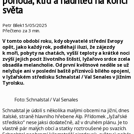
pohoda, klid a nadhled na konci
světa
Petr Bílek
15/05/2025
Přečteno za 3 min.
V tomto období roku, kdy obyvatelé střední Evropy
opět, jako každý rok, podléhají iluzi, že zájezdy
k moři, pobyty na chatách, vyšší teploty a krátké noci
zvýší jejich pocit životního štěstí, lyžařovo srdce zcela
obsadila melancholie. Od první květnové neděle se už
nelyžuje ani v poslední baště příznivců bílého opojení,
v lyžařském středisku Schnalstal / Val Senales v Jižním
Tyrolsku.
Foto: Schnalstal / Val Senales
Schnalstal je údolí s několika malými obcemi na jižní, dnes
italské, straně hlavního hřebene Alp. Přídomek „lyžařské
středisko“ nese jaksi dodatečně, až v druhém plánu. Je to
vlastně pár malých obcí a statky roztroušené po svazích.