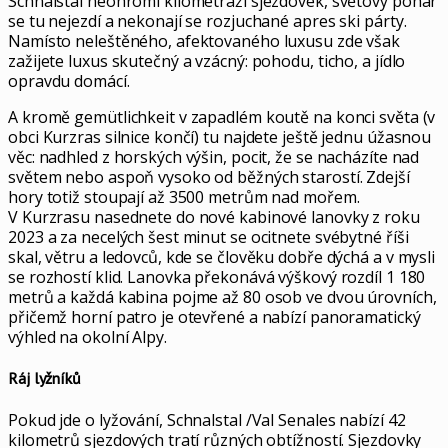
Schnalstal neohromí kilometráží sjezdovek, světový pohár
se tu nejezdí a nekonají se rozjuchané apres ski párty.
Namísto neleštěného, afektovaného luxusu zde však
zažijete luxus skutečný a vzácný: pohodu, ticho, a jídlo
opravdu domácí.
A kromě gemütlichkeit v zapadlém koutě na konci světa (v
obci Kurzras silnice končí) tu najdete ještě jednu úžasnou
věc: nadhled z horských výšin, pocit, že se nacházíte nad
světem nebo aspoň vysoko od běžných starostí. Zdejší
hory totiž stoupají až 3500 metrům nad mořem.
V Kurzrasu nasednete do nové kabinové lanovky z roku
2023 a za necelých šest minut se ocitnete svébytné říši
skal, větru a ledovců, kde se člověku dobře dýchá a v mysli
se rozhostí klid. Lanovka překonává výškový rozdíl 1 180
metrů a každá kabina pojme až 80 osob ve dvou úrovních,
přičemž horní patro je otevřené a nabízí panoramatický
výhled na okolní Alpy.
Ráj lyžníků
Pokud jde o lyžování, Schnalstal /Val Senales nabízí 42
kilometrů sjezdových tratí různých obtížností. Sjezdovky