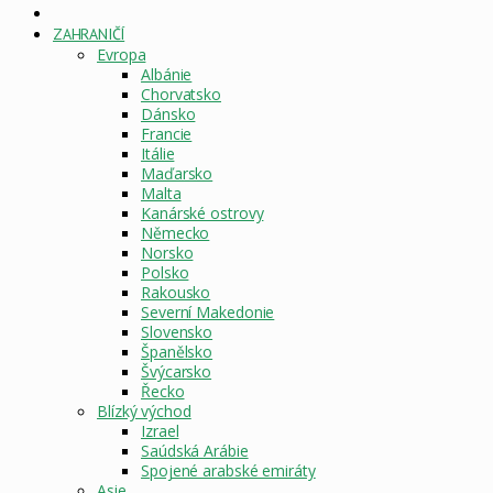
DOMOVSKÁ
STRÁNKA
ZAHRANIČÍ
Evropa
Albánie
Chorvatsko
Dánsko
Francie
Itálie
Maďarsko
Malta
Kanárské ostrovy
Německo
Norsko
Polsko
Rakousko
Severní Makedonie
Slovensko
Španělsko
Švýcarsko
Řecko
Blízký východ
Izrael
Saúdská Arábie
Spojené arabské emiráty
Asie