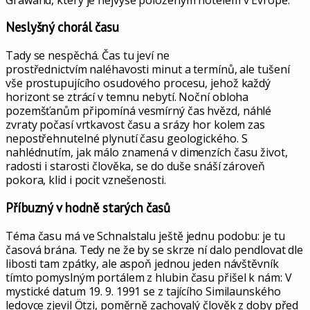
Neslyšný chorál času
Tady se nespěchá. Čas tu jeví ne
prostřednictvím naléhavosti minut a termínů, ale tušení
vše prostupujícího osudového procesu, jehož každý
horizont se ztrácí v temnu nebytí. Noční obloha
pozemšťanům připomíná vesmírný čas hvězd, náhlé
zvraty počasí vrtkavost času a srázy hor kolem zas
nepostřehnutelné plynutí času geologického. S
nahlédnutím, jak málo znamená v dimenzích času život,
radosti i starosti člověka, se do duše snáší zároveň
pokora, klid i pocit vznešenosti.
Příbuzný v hodně starých časů
Téma času má ve Schnalstalu ještě jednu podobu: je tu
časová brána. Tedy ne že by se skrze ní dalo pendlovat dle
libosti tam zpátky, ale aspoň jednou jeden návštěvník
tímto pomyslným portálem z hlubin času přišel k nám: V
mystické datum 19. 9. 1991 se z tajícího Similaunského
ledovce zjevil Ötzi, poměrně zachovalý člověk z doby před