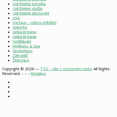
Udržitelná turistika
Udržitelné služby
Udržitelné ubytování
USA
Varšava – město příběhů
Veletrhy
Velká Británie
Velká Británie
Vzdělávání
Wellness & Spa
Workshopy
Zahraničí
Železnice
Copyright © 2026 —
TTG – vše o cestovním ruchu
. All Rights
Reserved. – – –
Redakce
Facebook
X
Instagram
RSS
Facebook
X
WhatsApp
Telegram
Back
to
top