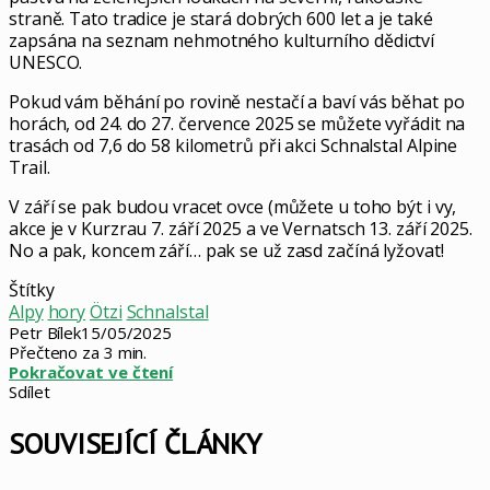
straně. Tato tradice je stará dobrých 600 let a je také
zapsána na seznam nehmotného kulturního dědictví
UNESCO.
Pokud vám běhání po rovině nestačí a baví vás běhat po
horách, od 24. do 27. července 2025 se můžete vyřádit na
trasách od 7,6 do 58 kilometrů při akci Schnalstal Alpine
Trail.
V září se pak budou vracet ovce (můžete u toho být i vy,
akce je v Kurzrau 7. září 2025 a ve Vernatsch 13. září 2025.
No a pak, koncem září… pak se už zasd začíná lyžovat!
Štítky
Alpy
hory
Ötzi
Schnalstal
Petr Bílek
15/05/2025
Přečteno za 3 min.
Pokračovat ve čtení
Sdílet
Facebook
X
LinkedIn
Pinterest
Skype
WhatsApp
Sdílet
Tisknout
mailem
SOUVISEJÍCÍ ČLÁNKY