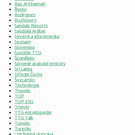
Ras Al Khaimah
Řecko
Rodrigues
Rozhovory
Sandals Resorts
Saúdská Arábie
Severní a Jižní Amerika
Seznam
Slovensko
Soutěže TTG
Španělsko
Spojené arabské emiráty
Srí Lanka
Střední Čechy
Švýcarsko
Technologie
Thajsko
TOP
TOP ESG
Trendy
TTG encyklopedie
TTG Talk
Tunisko
Turecko
Udržitelná doprava