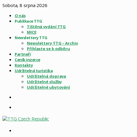
Sobota, 8 srpna 2026
O nás
Publikace TTG
Tištěná vydání TTG
MICE
Newslettery TTG
Newslettery TTG – Archiv
Přihlaste se k odběru
Partneři
Ceník inzerce
Kontakty
Udržitelná turistika
Udržitelná doprava
Udržitelné služby
Udržitelné ubytování
Sidebar
Menu
Vyhledat