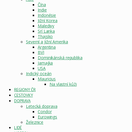
Čína
Indie
Indonésie
Jižní Korea
Maledivy
Srí Lanka
Thajsko
Severní a Jižní Amerika
Argentina
BVI
Dominikánská republika
Jamajka
USA
Indický oceán
Mauricius
Na vlastní kůži
REGIONY ČR
CESTOVKY
DOPRAVA
Letecká doprava
Condor
Eurowings
Železnice
LIDÉ