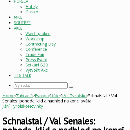
HORECA
Hotely
Gastro
MICE
SOUTĚŽE
AKCE
Všechny akce
Workshop
Contracting Day
Conference
Trade Fair
Press Event
Setkání B2B
Vytvořit Akci
TTG TALK
Vyhledat
Home
/
Zahraničí
/
Evropa
/
Itálie
/
Jižní Tyrolsko
/
Schnalstal / Val
Senales: pohoda, klid a nadhled na konci světa
Jižní Tyrolsko
Novinky
Schnalstal / Val Senales: