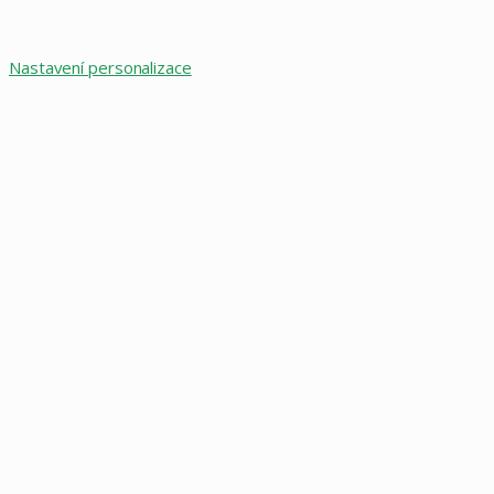
button
Nastavení personalizace