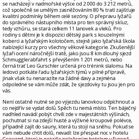
se nacházejí v nadmořské výšce od 2 000 do 3 212 metrů,
což společně se umělým zasněžováním 80 % tratí zajišťuje
kvalitní podmínky během celé sezóny. O přepravu lyžařů
do správného nástupního místa pro ten správný skluz,
tedy vzhůru, se stará celkem 11 lanovek a vleků. Pro
rodiny s dětmi je k dispozici dětský park s kouzelnými
koberci a lyžařským kolotočem, stejně jako lyžařská škola
nabízející kurzy pro všechny věkové kategorie. Zkušenější
lyžaři ocení náročnější tratě, jako jsou 8 km dlouhý sjezd
Schmugglerabfahrt s převýšením 1 201 metrů, nebo
černá trať Leo Gurschler určená pro trénink slalomu. ​Na
ledovci potkáte řadu lyžařských týmů v pilné přípravě,
jinak však tu nenarazíte na žádné davy a zejména
odpoledne se vám může zdát, že sjezdovky tu jsou jen pro
vás.
Není ostatně nutné se po výjezdu lanovkou odpíchnout a
co nejdřív se vydat dolů. Spěch tu nemá místo. Ten báječný
nadhled navádí pobýt chvíli zde v majestátních výšinách,
pochutnat si na zdejší husté a výživné kroupové polévce,
případně zajít do sauny, která tu stojí na sněhu. Pokud se
vám nebude chtít dolů, nevadí: lze přespat noc v hotelu
Grawand, který je nejvýše položeným hotelem v Evropě.