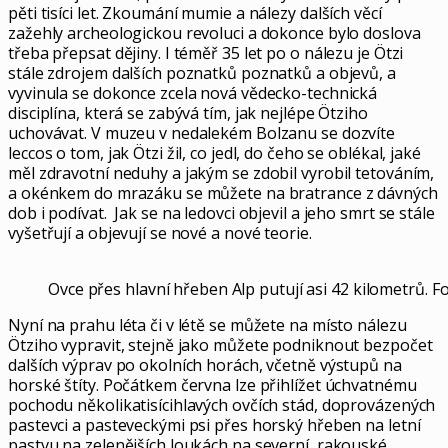
pěti tisíci let. Zkoumání mumie a nálezy dalších věcí
zažehly archeologickou revoluci a dokonce bylo doslova
třeba přepsat dějiny. I téměř 35 let po o nálezu je Ötzi
stále zdrojem dalších poznatků poznatků a objevů, a
vyvinula se dokonce zcela nová vědecko-technická
disciplína, která se zabývá tím, jak nejlépe Ötziho
uchovávat. V muzeu v nedalekém Bolzanu se dozvíte
leccos o tom, jak Ötzi žil, co jedl, do čeho se oblékal, jaké
měl zdravotní neduhy a jakým se zdobil vyrobil tetováním,
a okénkem do mrazáku se můžete na bratrance z dávných
dob i podívat. Jak se na ledovci objevil a jeho smrt se stále
vyšetřují a objevují se nové a nové teorie.
Ovce přes hlavní hřeben Alp putují asi 42 kilometrů. Fo
Nyní na prahu léta či v létě se můžete na místo nálezu
Ötziho vypravit, stejně jako můžete podniknout bezpočet
dalších výprav po okolních horách, včetně výstupů na
horské štíty. Počátkem června lze přihlížet úchvatnému
pochodu několikatisícihlavých ovčích stád, doprovázených
pastevci a pasteveckými psi přes horský hřeben na letní
pastvu na zelenějších loukách na severní, rakouské