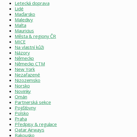
Letecká doprava
Lidé
Maďarsko
Maledivy
Malta
Mauricius
Města & regiony ČR
MICE
Na vlastní kůži
Názory
Německo
Německo CTM
New York
Nezařazené
Nizozemsko
Norsko
Novinky
Omán
Partnerská sekce
Pojišťovny
Polsko
Praha
Předpisy & regulace
Qatar Airways
Rakousko