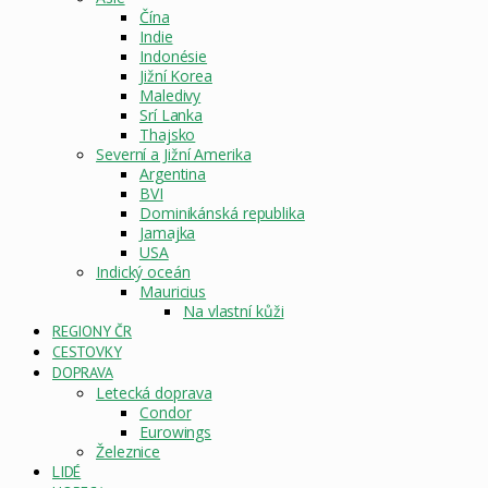
Čína
Indie
Indonésie
Jižní Korea
Maledivy
Srí Lanka
Thajsko
Severní a Jižní Amerika
Argentina
BVI
Dominikánská republika
Jamajka
USA
Indický oceán
Mauricius
Na vlastní kůži
REGIONY ČR
CESTOVKY
DOPRAVA
Letecká doprava
Condor
Eurowings
Železnice
LIDÉ