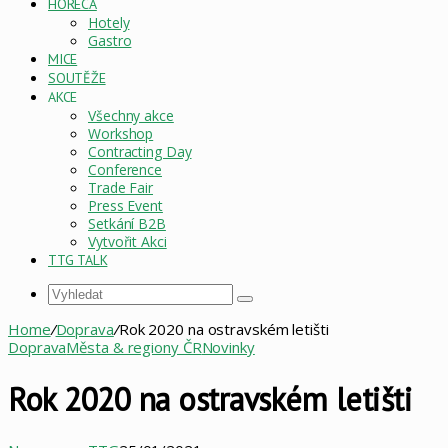
HORECA
Hotely
Gastro
MICE
SOUTĚŽE
AKCE
Všechny akce
Workshop
Contracting Day
Conference
Trade Fair
Press Event
Setkání B2B
Vytvořit Akci
TTG TALK
Vyhledat
Home
/
Doprava
/
Rok 2020 na ostravském letišti
Doprava
Města & regiony ČR
Novinky
Rok 2020 na ostravském letišti