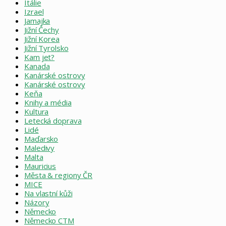
Itálie
Izrael
Jamajka
Jižní Čechy
Jižní Korea
Jižní Tyrolsko
Kam jet?
Kanada
Kanárské ostrovy
Kanárské ostrovy
Keňa
Knihy a média
Kultura
Letecká doprava
Lidé
Maďarsko
Maledivy
Malta
Mauricius
Města & regiony ČR
MICE
Na vlastní kůži
Názory
Německo
Německo CTM