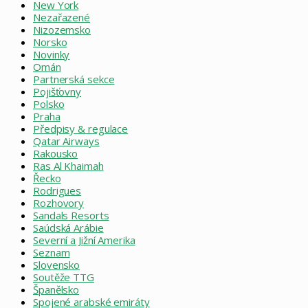
New York
Nezařazené
Nizozemsko
Norsko
Novinky
Omán
Partnerská sekce
Pojišťovny
Polsko
Praha
Předpisy & regulace
Qatar Airways
Rakousko
Ras Al Khaimah
Řecko
Rodrigues
Rozhovory
Sandals Resorts
Saúdská Arábie
Severní a Jižní Amerika
Seznam
Slovensko
Soutěže TTG
Španělsko
Spojené arabské emiráty