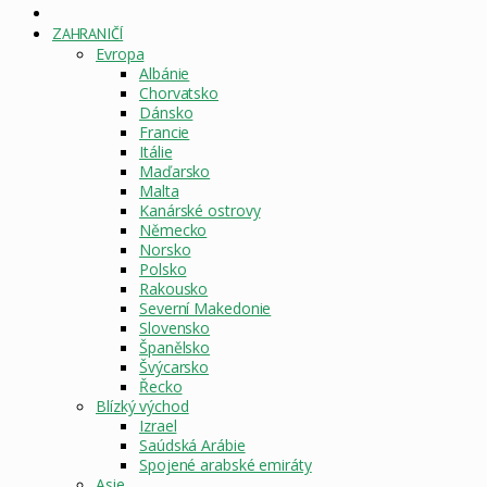
DOMOVSKÁ
STRÁNKA
ZAHRANIČÍ
Evropa
Albánie
Chorvatsko
Dánsko
Francie
Itálie
Maďarsko
Malta
Kanárské ostrovy
Německo
Norsko
Polsko
Rakousko
Severní Makedonie
Slovensko
Španělsko
Švýcarsko
Řecko
Blízký východ
Izrael
Saúdská Arábie
Spojené arabské emiráty
Asie