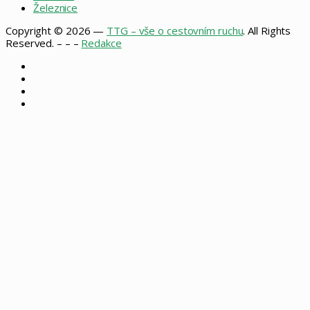
Železnice
Copyright © 2026 —
TTG – vše o cestovním ruchu
. All Rights
Reserved. – – –
Redakce
Facebook
X
Instagram
RSS
Facebook
X
WhatsApp
Telegram
Back
to
top
button