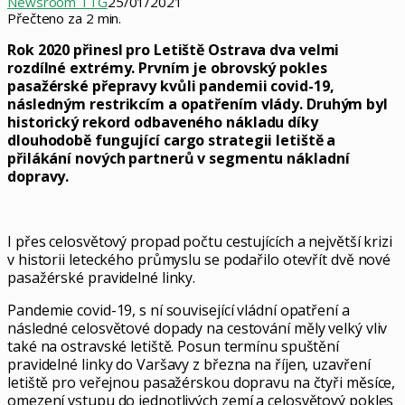
Newsroom TTG
25/01/2021
Přečteno za 2 min.
Rok 2020 přinesl pro Letiště Ostrava dva velmi
rozdílné extrémy. Prvním je obrovský pokles
pasažérské přepravy kvůli pandemii covid-19,
následným restrikcím a opatřením vlády. Druhým byl
historický rekord odbaveného nákladu díky
dlouhodobě fungující cargo strategii letiště a
přilákání nových partnerů v segmentu nákladní
dopravy.
I přes celosvětový propad počtu cestujících a největší krizi
v historii leteckého průmyslu se podařilo otevřít dvě nové
pasažérské pravidelné linky.
Pandemie covid-19, s ní související vládní opatření a
následné celosvětové dopady na cestování měly velký vliv
také na ostravské letiště. Posun termínu spuštění
pravidelné linky do Varšavy z března na říjen, uzavření
letiště pro veřejnou pasažérskou dopravu na čtyři měsíce,
omezení vstupu do jednotlivých zemí a celosvětový pokles