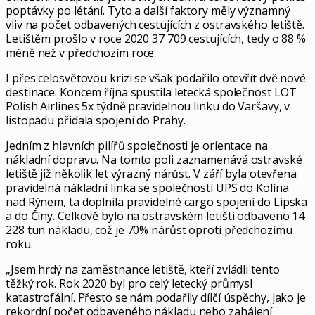
poptávky po létání. Tyto a další faktory měly významný
vliv na počet odbavených cestujících z ostravského letiště.
Letištěm prošlo v roce 2020 37 709 cestujících, tedy o 88 %
méně než v předchozím roce.
I přes celosvětovou krizi se však podařilo otevřít dvě nové
destinace. Koncem října spustila letecká společnost LOT
Polish Airlines 5x týdně pravidelnou linku do Varšavy, v
listopadu přidala spojení do Prahy.
Jedním z hlavních pilířů společnosti je orientace na
nákladní dopravu. Na tomto poli zaznamenává ostravské
letiště již několik let výrazný nárůst. V září byla otevřena
pravidelná nákladní linka se společností UPS do Kolína
nad Rýnem, ta doplnila pravidelné cargo spojení do Lipska
a do Číny. Celkově bylo na ostravském letišti odbaveno 14
228 tun nákladu, což je 70% nárůst oproti předchozímu
roku.
„Jsem hrdý na zaměstnance letiště, kteří zvládli tento
těžký rok. Rok 2020 byl pro celý letecký průmysl
katastrofální. Přesto se nám podařily dílčí úspěchy, jako je
rekordní počet odbaveného nákladu nebo zahájení