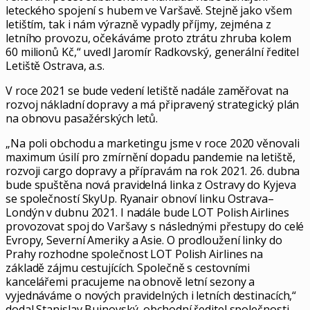
leteckého spojení s hubem ve Varšavě. Stejně jako všem
letištím, tak i nám výrazně vypadly příjmy, zejména z
letního provozu, očekáváme proto ztrátu zhruba kolem
60 milionů Kč,“ uvedl Jaromír Radkovský, generální ředitel
Letiště Ostrava, a.s.
V roce 2021 se bude vedení letiště nadále zaměřovat na
rozvoj nákladní dopravy a má připravený strategický plán
na obnovu pasažérských letů.
„Na poli obchodu a marketingu jsme v roce 2020 věnovali
maximum úsilí pro zmírnění dopadu pandemie na letiště,
rozvoji cargo dopravy a přípravám na rok 2021. 26. dubna
bude spuštěna nová pravidelná linka z Ostravy do Kyjeva
se společností SkyUp. Ryanair obnoví linku Ostrava–
Londýn v dubnu 2021. I nadále bude LOT Polish Airlines
provozovat spoj do Varšavy s následnými přestupy do celé
Evropy, Severní Ameriky a Asie. O prodloužení linky do
Prahy rozhodne společnost LOT Polish Airlines na
základě zájmu cestujících. Společně s cestovními
kancelářemi pracujeme na obnově letní sezony a
vyjednáváme o nových pravidelných i letních destinacích,“
dodal Stanislav Bujnovský, obchodní ředitel společnosti