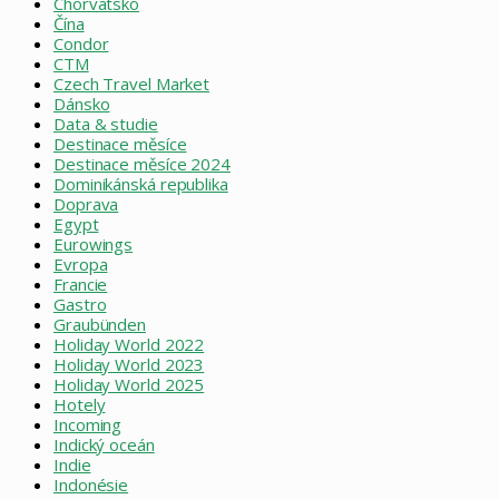
Chorvatsko
Čína
Condor
CTM
Czech Travel Market
Dánsko
Data & studie
Destinace měsíce
Destinace měsíce 2024
Dominikánská republika
Doprava
Egypt
Eurowings
Evropa
Francie
Gastro
Graubünden
Holiday World 2022
Holiday World 2023
Holiday World 2025
Hotely
Incoming
Indický oceán
Indie
Indonésie