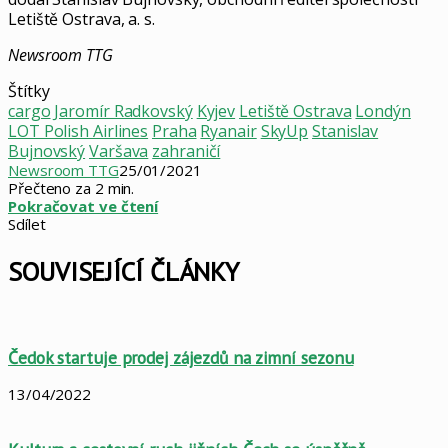
Letiště Ostrava, a. s.
Newsroom TTG
Štítky
cargo
Jaromír Radkovský
Kyjev
Letiště Ostrava
Londýn
LOT Polish Airlines
Praha
Ryanair
SkyUp
Stanislav
Bujnovský
Varšava
zahraničí
Newsroom TTG
25/01/2021
Přečteno za 2 min.
Pokračovat ve čtení
Sdílet
Facebook
X
LinkedIn
Pinterest
Skype
WhatsApp
Sdílet
Tisknout
mailem
SOUVISEJÍCÍ ČLÁNKY
Čedok startuje prodej zájezdů na zimní sezonu
13/04/2022