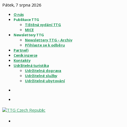
Pátek, 7 srpna 2026
O nás
Publikace TTG
Tištěná vydání TTG
MICE
Newslettery TTG
Newslettery TTG – Archiv
Přihlaste se k odběru
Partneři
Ceník inzerce
Kontakty
Udržitelná turistika
Udržitelná doprava
Udržitelné služby
Udržitelné ubytování
Sidebar
Menu
Vyhledat