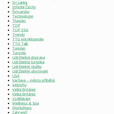
Srí Lanka
Střední Čechy
Švýcarsko
Technologie
Thajsko
TOP
TOP ESG
Trendy
TTG encyklopedie
TTG Talk
Tunisko
Turecko
Udržitelná doprava
Udržitelná turistika
Udržitelné služby
Udržitelné ubytování
USA
Varšava – město příběhů
Veletrhy
Velká Británie
Velká Británie
Vzdělávání
Wellness & Spa
Workshopy
Zahraničí